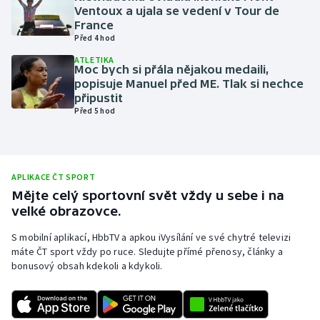
Ventoux a ujala se vedení v Tour de
Olympijské hry
France
Před 4 hod
Parasport
ATLETIKA
Moc bych si přála nějakou medaili,
popisuje Manuel před ME. Tlak si nechce
Plavání
připustit
Před 5 hod
Plážový volejbal
Ragby
APLIKACE ČT SPORT
Rychlobruslení
Mějte celý sportovní svět vždy u sebe i na
velké obrazovce.
Rychlostní kanoistika
S mobilní aplikací, HbbTV a apkou iVysílání ve své chytré televizi
máte ČT sport vždy po ruce. Sledujte přímé přenosy, články a
Short track
bonusový obsah kdekoli a kdykoli.
Sportovní střelba