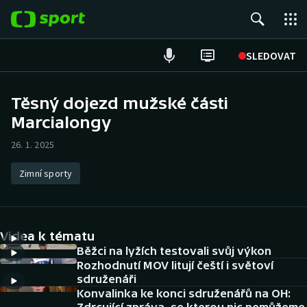
POPULÁRNÍ
SLEDOVAT
Fotbal
Těsný dojezd mužské části
Marcialongy
Hokej
26. 1. 2025
Tenis
Zimní sporty
Atletika
Cyklistika
Videa k tématu
DALŠÍ SPORTY
Běžci na lyžích testovali svůj výkon
Rozhodnutí MOV litují čeští i světoví
sdruženáři
Americký fotbal
NEPŘEHLÉDNĚTE
Konvalinka ke konci sdruženářů na OH: