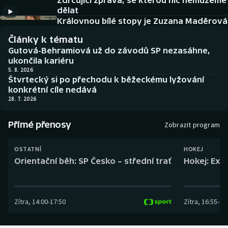
Zdrcující zpráva, se kterou nic nemůžeme
Baseball a softbal
Soutěže
dělat
Královnou bílé stopy je Zuzana Maděrová
Basketbal
Historické návraty
Články k tématu
Gutová-Behramiová už do závodů SP nezasáhne,
Biatlon
Aplikace ČT sport
ukončila kariéru
5. 8. 2026
Štvrtecký si po přechodu k běžeckému lyžování
Boby a skeleton
AZ kvíz
konkrétní cíle nedává
28. 7. 2026
Box
Přímé přenosy
Zobrazit program
Curling
OSTATNÍ
HOKEJ
Dostihy
Orientační běh: SP Česko – střední trať
Hokej: Exh
Florbal
Zítra
,
14:00
-
17:50
Zítra
,
16:55
-
19
Futsal
Golf