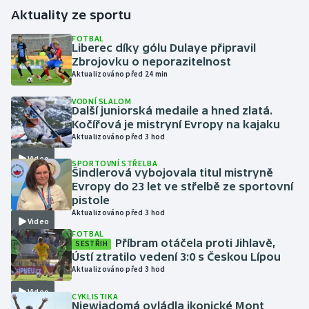
Aktuality ze sportu
Gymnastika
FOTBAL
Liberec díky gólu Dulaye připravil
Zbrojovku o neporazitelnost
Házená
Aktualizováno před 24 min
Jezdectví
VODNÍ SLALOM
Další juniorská medaile a hned zlatá.
Kočířová je mistryní Evropy na kajaku
Judo
Aktualizováno před 3 hod
Video
Krasobruslení
SPORTOVNÍ STŘELBA
Šindlerová vybojovala titul mistryně
Evropy do 23 let ve střelbě ze sportovní
Lezení
pistole
Aktualizováno před 3 hod
Video
Lyže a snowboard
FOTBAL
Příbram otáčela proti Jihlavě,
SESTŘIH
Ústí ztratilo vedení 3:0 s Českou Lípou
Moderní pětiboj
Aktualizováno před 3 hod
Video
Motorsport
CYKLISTIKA
Niewiadomá ovládla ikonické Mont