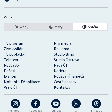
Vzhled
Světlý
Tmavý
Systém
TV program
Pro média
Živé vysílání
Reklama
TV poplatky
Studio Brno
Teletext
Studio Ostrava
Podcasty
Rada ČT
Počasí
Kariéra
E-shop
Podávání námětů
Mobilní a TV aplikace
Časté dotazy
Vše o ČT
Kontakty
Instagram
Facebook
YouTube
X
Threads