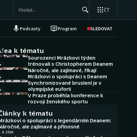
ČT
Podcasty
Program
SLEDOVAT
NEPŘEHLÉDNĚTE
Soutěže
idea k tématu
Sourozenci Mrázkovi týden
Historické návraty
trénovali s Christopherem Deanem
Náročné, ale zajímavé, říkají
Aplikace ČT sport
Mrázkovi o spolupráci s Deanem
Synchronizované bruslení je v
AZ kvíz
olympijské euforii
V Praze proběhla konference k
rozvoji ženského sportu
Články k tématu
Mrázkovi o spolupráci s legendárním Deanem:
Náročné, ale zajímavé a přínosné
. 8. 2026