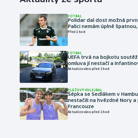
FOTBAL
Polidar dal dost možná první
Palici nemám úplně špatnou, 
Před 2 hod
FOTBAL
UEFA trvá na bojkotu soutěží 
omluva jí nestačí a Infantino
Aktualizováno před 2 hod
PLÁŽOVÝ VOLEJBAL
Šépka se Sedlákem v Hambu
nestačili na hvězdné Nory a 
Francouze
Aktualizováno před 2 hod