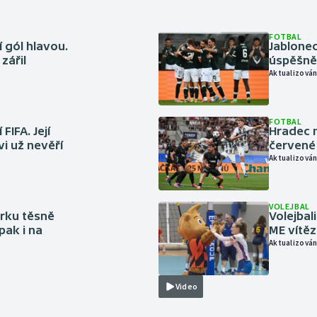
FOTBAL
 gól hlavou.
Jablonec
zářil
úspěšně 
Aktualizován
FOTBAL
FIFA. Její
Hradec n
vi už nevěří
červené
Aktualizován
VOLEJBAL
rku těsně
Volejbal
pak i na
ME vítě
Aktualizován
Video