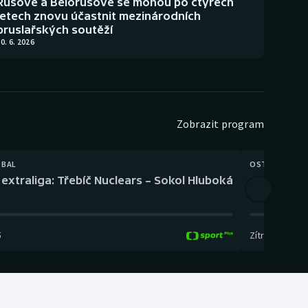
Rusové a Bělorusové se mohou po čtyřech
letech znovu účastnit mezinárodních
bruslařských soutěží
0. 6. 2026
Zobrazit program
TBAL
OSTATNÍ
extraliga: Třebíč Nuclears – Sokol Hluboká
Orientační
5
Zítra
,
14:00
-
17