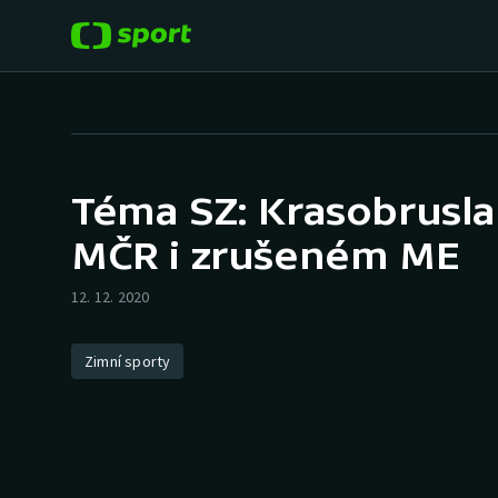
POPULÁRNÍ
DALŠÍ SPORTY
Fotbal
Americký fotbal
Téma SZ: Krasobruslař
Hokej
Baseball a softbal
MČR i zrušeném ME
Tenis
Basketbal
12. 12. 2020
Atletika
Biatlon
Zimní sporty
Cyklistika
Boby a skeleton
Box