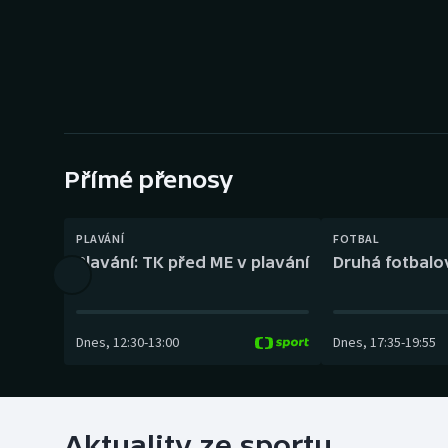
Curling
Dostihy
Florbal
Futsal
Přímé přenosy
Golf
PLAVÁNÍ
FOTBAL
Gymnastika
Plavání: TK před ME v plavání
Druhá fotbalov
Dnes
,
12:30
-
13:00
Dnes
,
17:35
-
19:55
Aktuality ze sportu