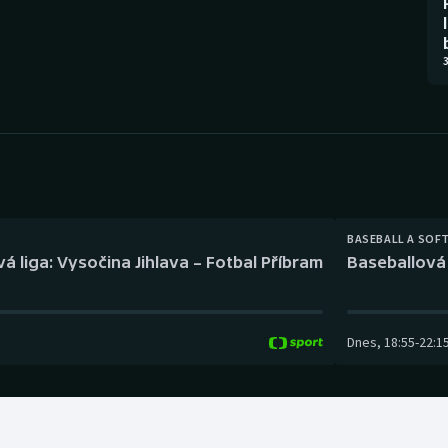
Moderní pětiboj
Triatlon
Motorsport
Veslování
3
Olympijské hry
Vodní slalom
Parasport
Volejbal
Plavání
Ostatní
BASEBALL A SOF
Plážový volejbal
á liga: Vysočina Jihlava – Fotbal Příbram
Baseballová 
Dnes
,
18:55
-
22:1