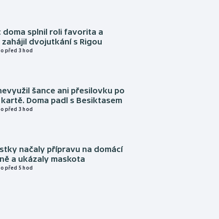
 doma splnil roli favorita a
zahájil dvojutkání s Rigou
o před 3 hod
evyužil šance ani přesilovku po
 kartě. Doma padl s Besiktasem
o před 3 hod
istky načaly přípravu na domácí
zně a ukázaly maskota
o před 5 hod