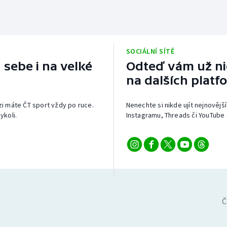
SOCIÁLNÍ SÍTĚ
 sebe i na velké
Odteď vám už nic
na dalších platf
izi máte ČT sport vždy po ruce.
Nenechte si nikde ujít nejnovější
ykoli.
Instagramu, Threads či YouTube 
Č