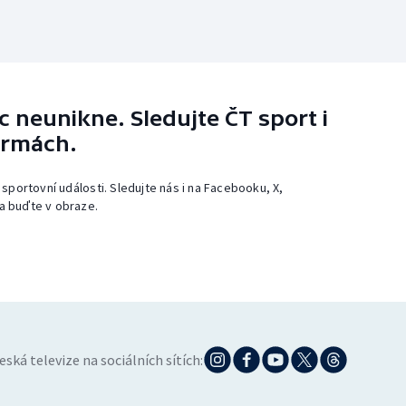
 neunikne. Sledujte ČT sport i
ormách.
 sportovní události. Sledujte nás i na Facebooku, X,
a buďte v obraze.
eská televize na sociálních sítích: