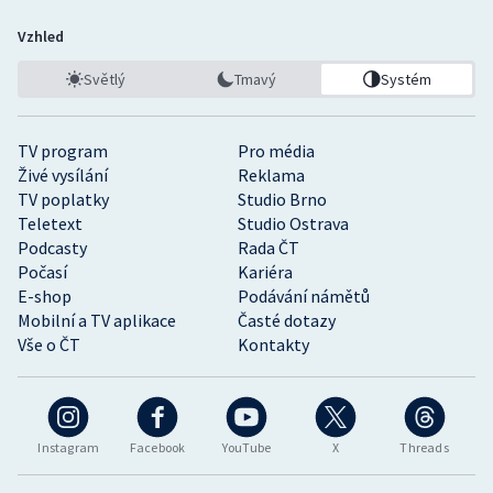
Vzhled
Světlý
Tmavý
Systém
TV program
Pro média
Živé vysílání
Reklama
TV poplatky
Studio Brno
Teletext
Studio Ostrava
Podcasty
Rada ČT
Počasí
Kariéra
E-shop
Podávání námětů
Mobilní a TV aplikace
Časté dotazy
Vše o ČT
Kontakty
Instagram
Facebook
YouTube
X
Threads