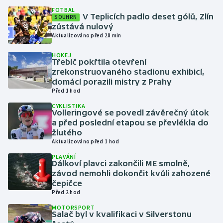
FOTBAL
V Teplicích padlo deset gólů, Zlín
SOUHRN
Gymnastika
zůstává nulový
Aktualizováno před 28 min
Házená
HOKEJ
Třebíč pokřtila otevření
Jezdectví
zrekonstruovaného stadionu exhibicí,
domácí porazili mistry z Prahy
Před 1 hod
Judo
CYKLISTIKA
Volleringové se povedl závěrečný útok
Krasobruslení
a před poslední etapou se převlékla do
žlutého
Lezení
Aktualizováno před 1 hod
PLAVÁNÍ
Dálkoví plavci zakončili ME smolně,
Lyže a snowboard
závod nemohli dokončit kvůli zahozené
čepičce
Moderní pětiboj
Před 2 hod
MOTORSPORT
Motorsport
Salač byl v kvalifikaci v Silverstonu