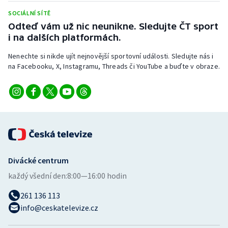
Stolní tenis
SOCIÁLNÍ SÍTĚ
Odteď vám už nic neunikne. Sledujte ČT sport
Triatlon
i na dalších platformách.
Veslování
Nenechte si nikde ujít nejnovější sportovní události. Sledujte nás i
na Facebooku, X, Instagramu, Threads či YouTube a buďte v obraze.
Vodní slalom
Volejbal
Ostatní
Divácké centrum
každý všední den:
8:00—16:00 hodin
261 136 113
info@ceskatelevize.cz