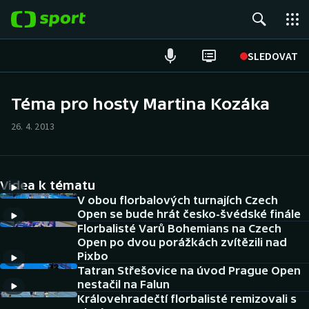
POPULÁRNÍ
SLEDOVAT
Fotbal
Téma pro hosty Martina Kozáka
Hokej
26. 4. 2013
Tenis
Videa k tématu
Atletika
V obou florbalových turnajích Czech
Open se bude hrát česko-švédské finále
Cyklistika
Florbalisté Varů Bohemians na Czech
Open po dvou porážkách zvítězili nad
DALŠÍ SPORTY
Pixbo
Tatran Střešovice na úvod Prague Open
nestačil na Falun
Americký fotbal
NEPŘEHLÉDNĚTE
Královehradečtí florbalisté remizovali s