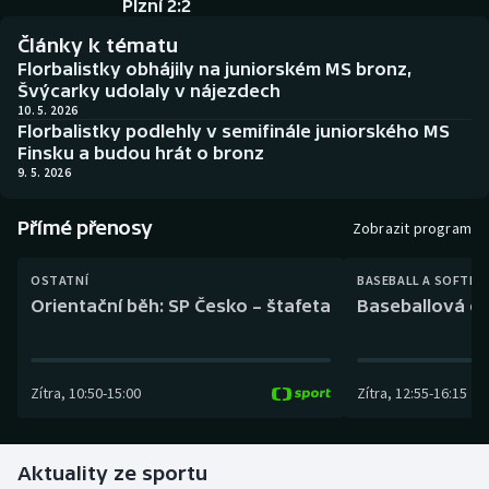
Plzní 2:2
Baseball a softbal
Soutěže
Články k tématu
Basketbal
Historické návraty
Florbalistky obhájily na juniorském MS bronz,
Švýcarky udolaly v nájezdech
10. 5. 2026
Biatlon
Aplikace ČT sport
Florbalistky podlehly v semifinále juniorského MS
Finsku a budou hrát o bronz
Boby a skeleton
AZ kvíz
9. 5. 2026
Box
Přímé přenosy
Zobrazit program
Curling
OSTATNÍ
BASEBALL A SOFTBA
Orientační běh: SP Česko – štafeta
Baseballová ex
Dostihy
Florbal
Zítra
,
10:50
-
15:00
Zítra
,
12:55
-
16:15
Futsal
Aktuality ze sportu
Golf