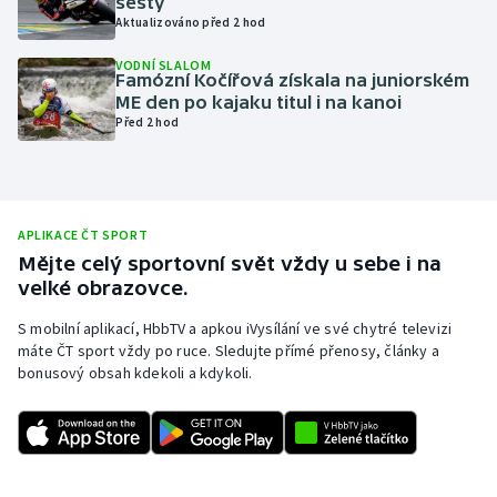
šestý
Aktualizováno před 2 hod
Olympijské hry
VODNÍ SLALOM
Famózní Kočířová získala na juniorském
Parasport
ME den po kajaku titul i na kanoi
Před 2 hod
Plavání
Plážový volejbal
APLIKACE ČT SPORT
Ragby
Mějte celý sportovní svět vždy u sebe i na
velké obrazovce.
Rychlobruslení
S mobilní aplikací, HbbTV a apkou iVysílání ve své chytré televizi
máte ČT sport vždy po ruce. Sledujte přímé přenosy, články a
Rychlostní kanoistika
bonusový obsah kdekoli a kdykoli.
Short track
Sportovní střelba