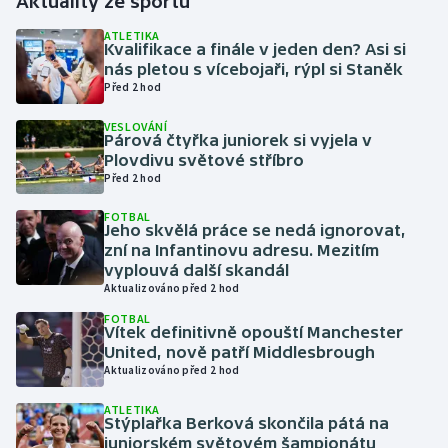
Aktuality ze sportu
ATLETIKA
Gymnastika
Kvalifikace a finále v jeden den? Asi si
nás pletou s vícebojaři, rýpl si Staněk
Před 2 hod
Házená
VESLOVÁNÍ
Párová čtyřka juniorek si vyjela v
Jezdectví
Plovdivu světové stříbro
Před 2 hod
Judo
FOTBAL
Jeho skvělá práce se nedá ignorovat,
Krasobruslení
zní na Infantinovu adresu. Mezitím
vyplouvá další skandál
Lezení
Aktualizováno před 2 hod
FOTBAL
Vítek definitivně opouští Manchester
Lyže a snowboard
United, nově patří Middlesbrough
Aktualizováno před 2 hod
Moderní pětiboj
ATLETIKA
Stýplařka Berková skončila pátá na
Motorsport
juniorském světovém šampionátu