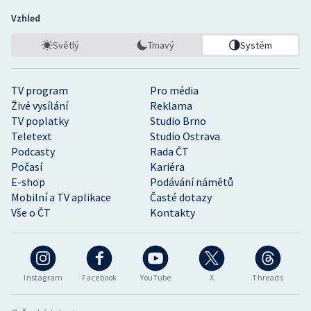
Vzhled
Světlý
Tmavý
Systém
TV program
Pro média
Živé vysílání
Reklama
TV poplatky
Studio Brno
Teletext
Studio Ostrava
Podcasty
Rada ČT
Počasí
Kariéra
E-shop
Podávání námětů
Mobilní a TV aplikace
Časté dotazy
Vše o ČT
Kontakty
Instagram
Facebook
YouTube
X
Threads