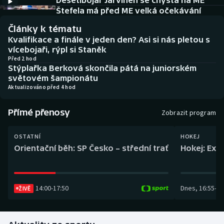
Desetibojař Järvinen se chystá na ME
Baseball a softbal
Soutěže
Štefela má před ME velká očekávání
Články k tématu
Basketbal
Historické návraty
Kvalifikace a finále v jeden den? Asi si nás pletou s
vícebojaři, rýpl si Staněk
Biatlon
Aplikace ČT sport
Před 2 hod
Stýplařka Berková skončila pátá na juniorském
světovém šampionátu
Boby a skeleton
AZ kvíz
Aktualizováno před 4 hod
Box
Přímé přenosy
Zobrazit program
Curling
OSTATNÍ
HOKEJ
Orientační běh: SP Česko – střední trať
Hokej: Exh
Dostihy
Florbal
14:00
-
17:50
Dnes
,
16:55
-
19
ŽIVĚ
Futsal
Golf