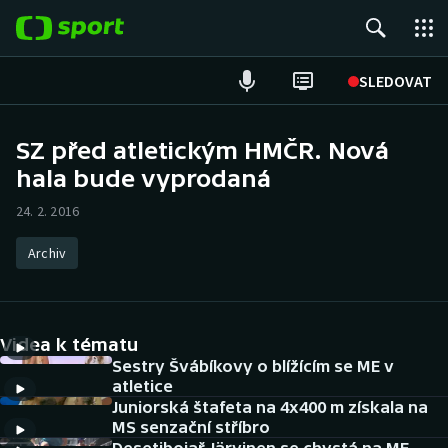
POPULÁRNÍ
SLEDOVAT
Fotbal
SZ před atletickým HMČR. Nová
hala bude vyprodaná
Hokej
24. 2. 2016
Tenis
Archiv
Atletika
Cyklistika
Videa k tématu
DALŠÍ SPORTY
Sestry Švábíkovy o blížícím se ME v
atletice
Juniorská štafeta na 4x400 m získala na
Americký fotbal
NEPŘEHLÉDNĚTE
MS senzační stříbro