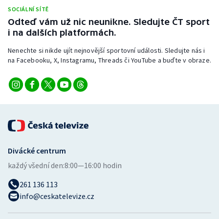
Stolní tenis
SOCIÁLNÍ SÍTĚ
Odteď vám už nic neunikne. Sledujte ČT sport
Triatlon
i na dalších platformách.
Nenechte si nikde ujít nejnovější sportovní události. Sledujte nás i
Veslování
na Facebooku, X, Instagramu, Threads či YouTube a buďte v obraze.
Vodní slalom
Volejbal
Ostatní
Divácké centrum
každý všední den:
8:00—16:00 hodin
261 136 113
info@ceskatelevize.cz