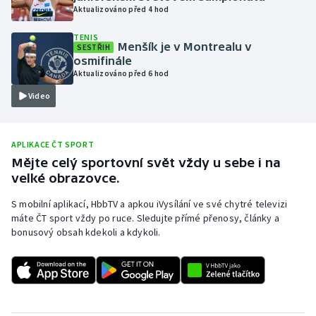
Aktualizováno před 4 hod
Olympijské hry
TENIS
Menšík je v Montrealu v
SESTŘIH
Parasport
osmifinále
Aktualizováno před 6 hod
Plavání
Video
Plážový volejbal
APLIKACE ČT SPORT
Ragby
Mějte celý sportovní svět vždy u sebe i na
velké obrazovce.
Rychlobruslení
S mobilní aplikací, HbbTV a apkou iVysílání ve své chytré televizi
máte ČT sport vždy po ruce. Sledujte přímé přenosy, články a
Rychlostní kanoistika
bonusový obsah kdekoli a kdykoli.
Short track
Sportovní střelba