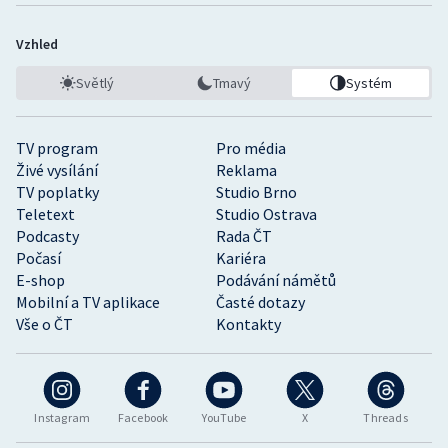
Vzhled
Světlý
Tmavý
Systém
TV program
Pro média
Živé vysílání
Reklama
TV poplatky
Studio Brno
Teletext
Studio Ostrava
Podcasty
Rada ČT
Počasí
Kariéra
E-shop
Podávání námětů
Mobilní a TV aplikace
Časté dotazy
Vše o ČT
Kontakty
Instagram
Facebook
YouTube
X
Threads