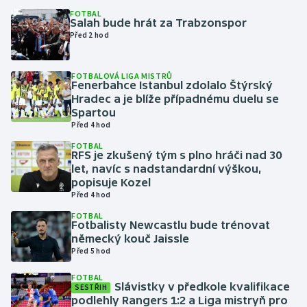
FOTBAL
Salah bude hrát za Trabzonspor
Gymnastika
Před 2 hod
Házená
FOTBALOVÁ LIGA MISTRŮ
Fenerbahce Istanbul zdolalo Štýrský
Jezdectví
Hradec a je blíže případnému duelu se
Spartou
Před 4 hod
Judo
FOTBAL
RFS je zkušený tým s plno hráči nad 30
Krasobruslení
let, navíc s nadstandardní výškou,
popisuje Kozel
Lezení
Před 4 hod
FOTBAL
Fotbalisty Newcastlu bude trénovat
Lyže a snowboard
německý kouč Jaissle
Před 5 hod
Moderní pětiboj
FOTBAL
Slávistky v předkole kvalifikace
SESTŘIH
Motorsport
podlehly Rangers 1:2 a Liga mistryň pro