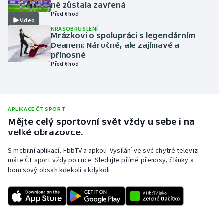
ně zůstala zavřená
Olympijské hry
Před 6 hod
Video
KRASOBRUSLENÍ
Mrázkovi o spolupráci s legendárním
Parasport
Deanem: Náročné, ale zajímavé a
přínosné
Plavání
Před 6 hod
Plážový volejbal
Ragby
APLIKACE ČT SPORT
Mějte celý sportovní svět vždy u sebe i na
Rychlobruslení
velké obrazovce.
S mobilní aplikací, HbbTV a apkou iVysílání ve své chytré televizi
Rychlostní kanoistika
máte ČT sport vždy po ruce. Sledujte přímé přenosy, články a
bonusový obsah kdekoli a kdykoli.
Short track
Sportovní střelba