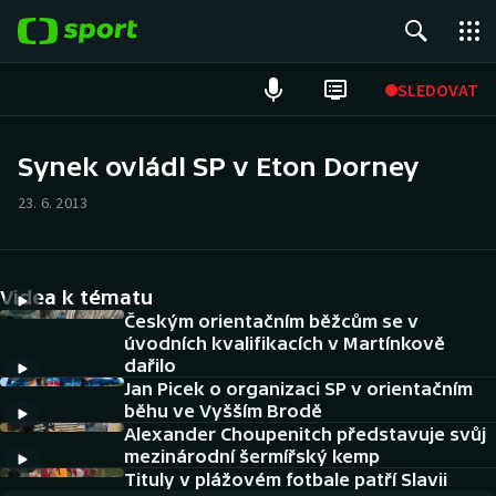
POPULÁRNÍ
SLEDOVAT
Fotbal
Synek ovládl SP v Eton Dorney
Hokej
23. 6. 2013
Tenis
Videa k tématu
Atletika
Českým orientačním běžcům se v
úvodních kvalifikacích v Martínkově
Cyklistika
dařilo
Jan Picek o organizaci SP v orientačním
DALŠÍ SPORTY
běhu ve Vyšším Brodě
Alexander Choupenitch představuje svůj
mezinárodní šermířský kemp
Americký fotbal
NEPŘEHLÉDNĚTE
Tituly v plážovém fotbale patří Slavii