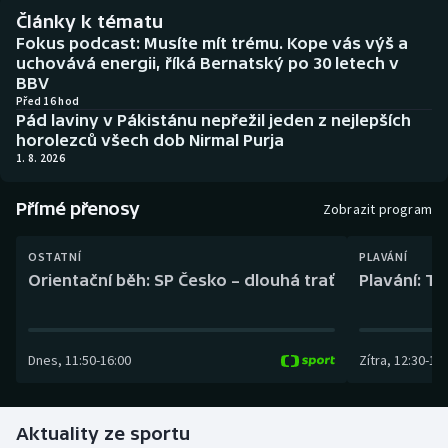
Baseball a softbal
Soutěže
Články k tématu
Fokus podcast: Musíte mít trému. Kope vás výš a
Basketbal
Historické návraty
uchovává energii, říká Bernatský po 30 letech v
BBV
Před 16 hod
Biatlon
Aplikace ČT sport
Pád laviny v Pákistánu nepřežil jeden z nejlepších
horolezců všech dob Nirmal Purja
Boby a skeleton
AZ kvíz
1. 8. 2026
Box
Přímé přenosy
Zobrazit program
Curling
OSTATNÍ
PLAVÁNÍ
Orientační běh: SP Česko – dlouhá trať
Plavání: TK
Dostihy
Florbal
Dnes
,
11:50
-
16:00
Zítra
,
12:30
-
13:
Futsal
Aktuality ze sportu
Golf