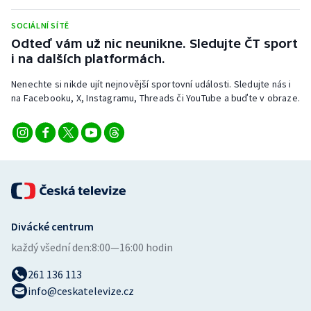
Stolní tenis
SOCIÁLNÍ SÍTĚ
Triatlon
Odteď vám už nic neunikne. Sledujte ČT sport
i na dalších platformách.
Veslování
Nenechte si nikde ujít nejnovější sportovní události. Sledujte nás i
na Facebooku, X, Instagramu, Threads či YouTube a buďte v obraze.
Vodní slalom
Volejbal
Ostatní
Divácké centrum
každý všední den:
8:00—16:00 hodin
261 136 113
info@ceskatelevize.cz