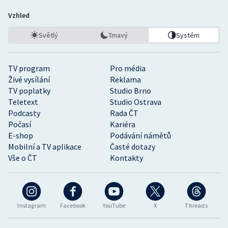
Vzhled
Světlý
Tmavý
Systém
TV program
Pro média
Živé vysílání
Reklama
TV poplatky
Studio Brno
Teletext
Studio Ostrava
Podcasty
Rada ČT
Počasí
Kariéra
E-shop
Podávání námětů
Mobilní a TV aplikace
Časté dotazy
Vše o ČT
Kontakty
Instagram
Facebook
YouTube
X
Threads