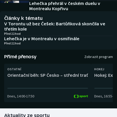
Baseball a softbal
Soutěže
Lehečka přehrál v českém duelu v
Montrealu Kopřivu
Basketbal
Historické návraty
Články k tématu
V Torontu už bez Češek: Bartůňková skončila ve
Biatlon
Aplikace ČT sport
třetím kole
Před 22 hod
Lehečka je v Montrealu v osmifinále
Boby a skeleton
AZ kvíz
Před 22 hod
Box
Přímé přenosy
Zobrazit program
Curling
OSTATNÍ
HOKEJ
Orientační běh: SP Česko – střední trať
Hokej: Exh
Dostihy
Florbal
Dnes
,
14:00
-
17:50
Dnes
,
16:55
-
19
Futsal
Aktuality ze sportu
Golf