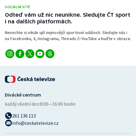
Stolní tenis
SOCIÁLNÍ SÍTĚ
Odteď vám už nic neunikne. Sledujte ČT sport
Triatlon
i na dalších platformách.
Nenechte si nikde ujít nejnovější sportovní události. Sledujte nás i
Veslování
na Facebooku, X, Instagramu, Threads či YouTube a buďte v obraze.
Vodní slalom
Volejbal
Ostatní
Divácké centrum
každý všední den:
8:00—16:00 hodin
261 136 113
info@ceskatelevize.cz