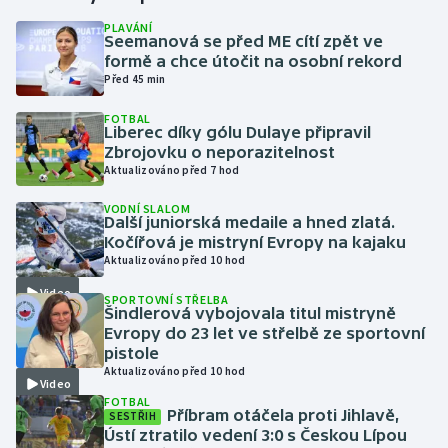
PLAVÁNÍ
Seemanová se před ME cítí zpět ve
Gymnastika
formě a chce útočit na osobní rekord
Před 45 min
Házená
FOTBAL
Liberec díky gólu Dulaye připravil
Jezdectví
Zbrojovku o neporazitelnost
Aktualizováno před 7 hod
Judo
VODNÍ SLALOM
Další juniorská medaile a hned zlatá.
Krasobruslení
Kočířová je mistryní Evropy na kajaku
Aktualizováno před 10 hod
Lezení
Video
SPORTOVNÍ STŘELBA
Šindlerová vybojovala titul mistryně
Lyže a snowboard
Evropy do 23 let ve střelbě ze sportovní
pistole
Aktualizováno před 10 hod
Moderní pětiboj
Video
FOTBAL
Příbram otáčela proti Jihlavě,
SESTŘIH
Motorsport
Ústí ztratilo vedení 3:0 s Českou Lípou