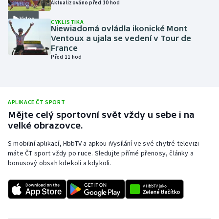
Aktualizováno před 10 hod
Olympijské hry
Video
CYKLISTIKA
Niewiadomá ovládla ikonické Mont
Parasport
Ventoux a ujala se vedení v Tour de
France
Před 11 hod
Plavání
Plážový volejbal
APLIKACE ČT SPORT
Ragby
Mějte celý sportovní svět vždy u sebe i na
velké obrazovce.
Rychlobruslení
S mobilní aplikací, HbbTV a apkou iVysílání ve své chytré televizi
máte ČT sport vždy po ruce. Sledujte přímé přenosy, články a
Rychlostní kanoistika
bonusový obsah kdekoli a kdykoli.
Short track
Sportovní střelba