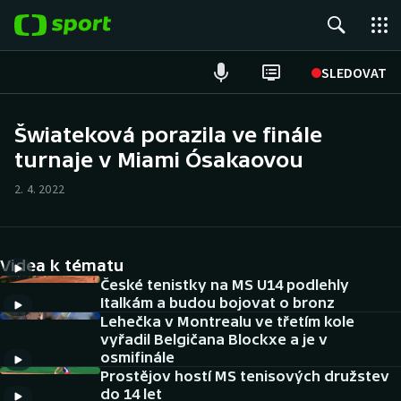
POPULÁRNÍ
SLEDOVAT
Fotbal
Šwiateková porazila ve finále
turnaje v Miami Ósakaovou
Hokej
2. 4. 2022
Tenis
Atletika
Videa k tématu
Cyklistika
České tenistky na MS U14 podlehly
Italkám a budou bojovat o bronz
Lehečka v Montrealu ve třetím kole
DALŠÍ SPORTY
vyřadil Belgičana Blockxe a je v
osmifinále
Americký fotbal
NEPŘEHLÉDNĚTE
Prostějov hostí MS tenisových družstev
do 14 let