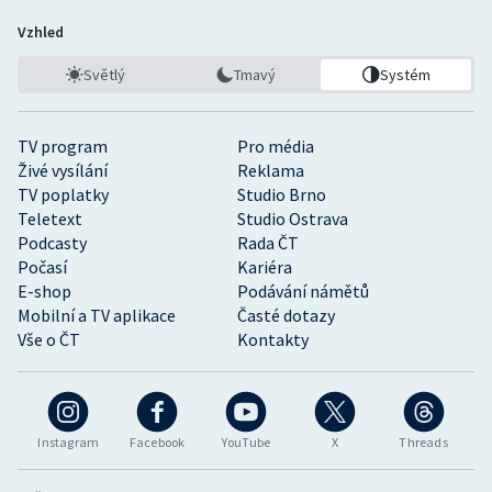
Vzhled
Světlý
Tmavý
Systém
TV program
Pro média
Živé vysílání
Reklama
TV poplatky
Studio Brno
Teletext
Studio Ostrava
Podcasty
Rada ČT
Počasí
Kariéra
E-shop
Podávání námětů
Mobilní a TV aplikace
Časté dotazy
Vše o ČT
Kontakty
Instagram
Facebook
YouTube
X
Threads