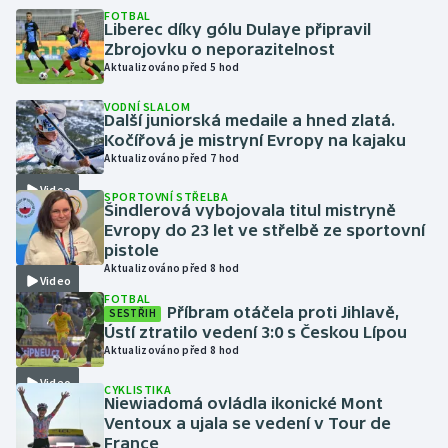
FOTBAL
Liberec díky gólu Dulaye připravil
Gymnastika
Zbrojovku o neporazitelnost
Aktualizováno před 5 hod
Házená
VODNÍ SLALOM
Další juniorská medaile a hned zlatá.
Kočířová je mistryní Evropy na kajaku
Jezdectví
Aktualizováno před 7 hod
Judo
Video
SPORTOVNÍ STŘELBA
Šindlerová vybojovala titul mistryně
Evropy do 23 let ve střelbě ze sportovní
Krasobruslení
pistole
Aktualizováno před 8 hod
Video
Lezení
FOTBAL
Příbram otáčela proti Jihlavě,
SESTŘIH
Ústí ztratilo vedení 3:0 s Českou Lípou
Lyže a snowboard
Aktualizováno před 8 hod
Moderní pětiboj
Video
CYKLISTIKA
Niewiadomá ovládla ikonické Mont
Ventoux a ujala se vedení v Tour de
Motorsport
France