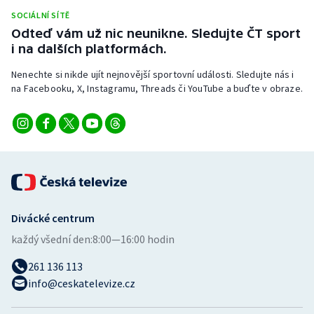
Stolní tenis
SOCIÁLNÍ SÍTĚ
Odteď vám už nic neunikne. Sledujte ČT sport
Triatlon
i na dalších platformách.
Nenechte si nikde ujít nejnovější sportovní události. Sledujte nás i
Veslování
na Facebooku, X, Instagramu, Threads či YouTube a buďte v obraze.
Vodní slalom
Volejbal
Ostatní
Divácké centrum
každý všední den:
8:00—16:00 hodin
261 136 113
info@ceskatelevize.cz