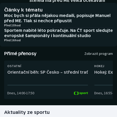
Štefela má před ME velká očekávání
Baseball a softbal
Soutěže
Články k tématu
Moc bych si přála nějakou medaili, popisuje Manuel
Basketbal
Historické návraty
před ME. Tlak si nechce připustit
Před 10 hod
Biatlon
Aplikace ČT sport
Sportem nabité léto pokračuje. Na ČT sport sledujte
evropské šampionáty i kontinuální studio
Před 16 hod
Boby a skeleton
AZ kvíz
Přímé přenosy
Box
Zobrazit program
Curling
OSTATNÍ
HOKEJ
Orientační běh: SP Česko – střední trať
Hokej: Exh
Dostihy
Florbal
Dnes
,
14:00
-
17:50
Dnes
,
16:55
-
19
Futsal
Aktuality ze sportu
Golf