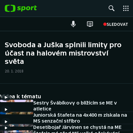
POPULÁRNÍ
SLEDOVAT
Fotbal
Svoboda a Juška splnili limity pro
účast na halovém mistrovství
Hokej
světa
Tenis
20. 1. 2018
Atletika
Cyklistika
Videa k tématu
Sestry Švábíkovy o blížícím se ME v
DALŠÍ SPORTY
atletice
Juniorská štafeta na 4x400 m získala na
MS senzační stříbro
Americký fotbal
NEPŘEHLÉDNĚTE
Desetibojař Järvinen se chystá na ME