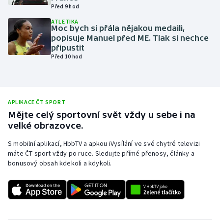
Před 9 hod
Olympijské hry
ATLETIKA
Moc bych si přála nějakou medaili,
Parasport
popisuje Manuel před ME. Tlak si nechce
připustit
Před 10 hod
Plavání
Plážový volejbal
APLIKACE ČT SPORT
Ragby
Mějte celý sportovní svět vždy u sebe i na
velké obrazovce.
Rychlobruslení
S mobilní aplikací, HbbTV a apkou iVysílání ve své chytré televizi
máte ČT sport vždy po ruce. Sledujte přímé přenosy, články a
Rychlostní kanoistika
bonusový obsah kdekoli a kdykoli.
Short track
Sportovní střelba