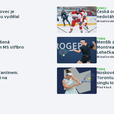
HOKEJ
ovec je
Česká os
u vydělal
nedotáhl
Aktualizován
TENIS
íšená
Menšík z
m MS stříbro
Montreal
Lehečka
Aktualizován
TENIS
nfantinem.
Noskové 
i na
Torontu 
singlu lo
Před 4 hod