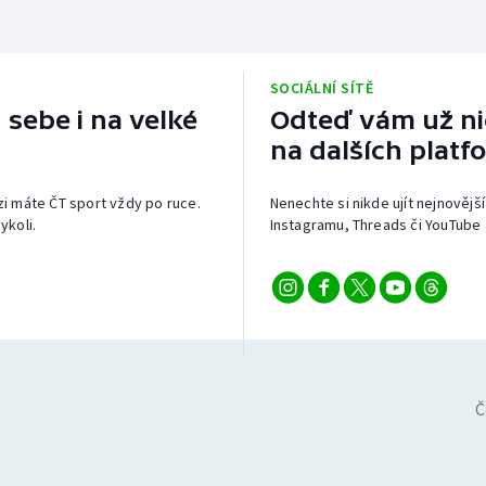
SOCIÁLNÍ SÍTĚ
 sebe i na velké
Odteď vám už nic
na dalších platf
izi máte ČT sport vždy po ruce.
Nenechte si nikde ujít nejnovější
ykoli.
Instagramu, Threads či YouTube 
Č