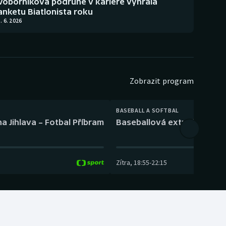
Voborníková podruhé v kariéře vyhrála
anketu Biatlonista roku
. 6. 2026
Zobrazit program
BASEBALL A SOFTBAL
a Jihlava – Fotbal Příbram
Baseballová extraliga: Tře
Zítra
,
18:55
-
22:15