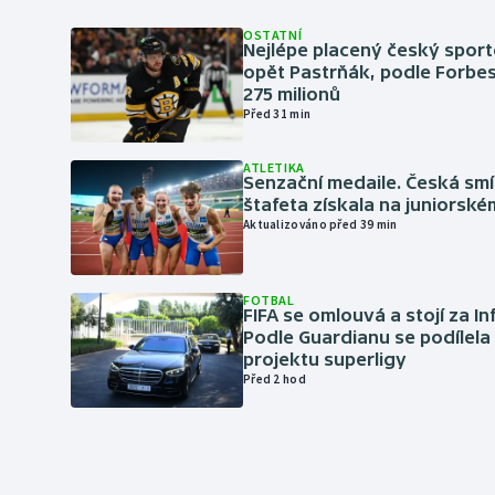
OSTATNÍ
Nejlépe placený český sport
opět Pastrňák, podle Forbes
275 milionů
Před 31 min
ATLETIKA
Senzační medaile. Česká sm
štafeta získala na juniorské
Aktualizováno před 39 min
FOTBAL
FIFA se omlouvá a stojí za I
Podle Guardianu se podílela 
projektu superligy
Před 2 hod