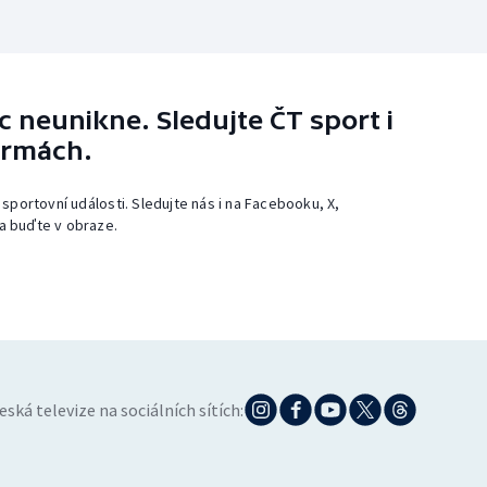
 neunikne. Sledujte ČT sport i
ormách.
 sportovní události. Sledujte nás i na Facebooku, X,
a buďte v obraze.
eská televize na sociálních sítích: