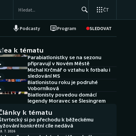
ČT
Podcasty
Program
SLEDOVAT
NEPŘEHLÉDNĚTE
Soutěže
idea k tématu
Parabiatlonistky se na sezonu
Historické návraty
připravují v Novém Městě
Michal Krčmář o vztahu k fotbalu i
Aplikace ČT sport
sledování MS
Biatlonistou roku je podruhé
AZ kvíz
Voborníková
Biatlonisty povedou domácí
legendy Moravec se Šlesingrem
Články k tématu
Štvrtecký si po přechodu k běžeckému
lyžování konkrétní cíle nedává
8. 7. 2026