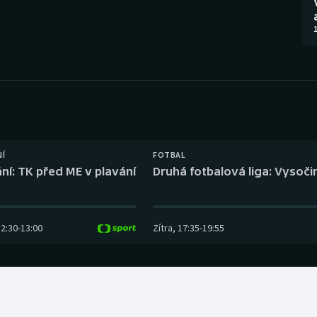
Moderní pětiboj
Triatlon
1
Motorsport
Veslování
Olympijské hry
Vodní slalom
Parasport
Volejbal
Plavání
Ostatní
NÍ
FOTBAL
ní: TK před ME v plavání
Druhá fotbalová liga: Vysočin
Plážový volejbal
12:30
-
13:00
Zítra
,
17:35
-
19:55