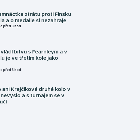
mnáctka ztrátu proti Finsku
a a o medaile si nezahraje
o před 3 hod
vládl bitvu s Fearnleym a v
u je ve třetím kole jako
o před 3 hod
ani Krejčíkové druhé kolo v
nevyšlo a s turnajem se v
učí