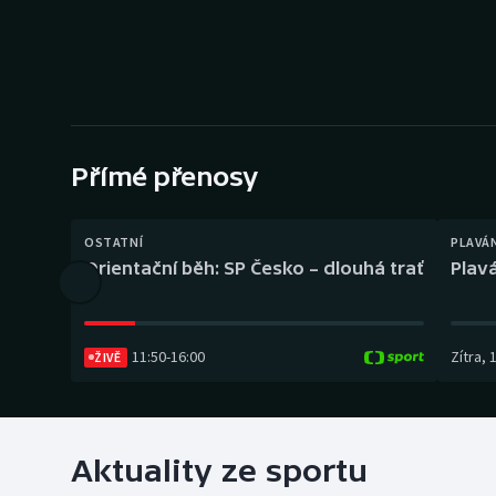
Curling
Dostihy
Florbal
Futsal
Přímé přenosy
Golf
OSTATNÍ
PLAVÁ
Orientační běh: SP Česko – dlouhá trať
Plavá
Gymnastika
11:50
-
16:00
Zítra
,
ŽIVĚ
Aktuality ze sportu