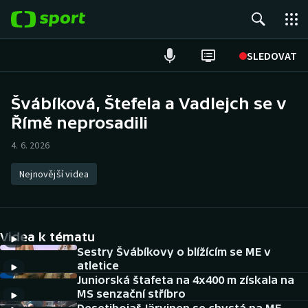
POPULÁRNÍ
SLEDOVAT
Fotbal
Švábíková, Štefela a Vadlejch se v
Římě neprosadili
Hokej
4. 6. 2026
Tenis
Nejnovější videa
Atletika
Cyklistika
Videa k tématu
DALŠÍ SPORTY
Sestry Švábíkovy o blížícím se ME v
atletice
Juniorská štafeta na 4x400 m získala na
Americký fotbal
NEPŘEHLÉDNĚTE
MS senzační stříbro