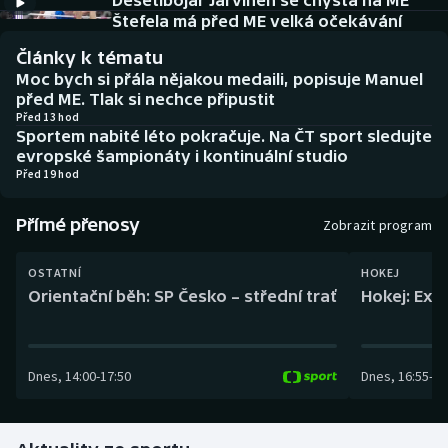
Desetibojař Järvinen se chystá na ME
Baseball a softbal
Soutěže
Štefela má před ME velká očekávání
Články k tématu
Basketbal
Historické návraty
Moc bych si přála nějakou medaili, popisuje Manuel
před ME. Tlak si nechce připustit
Biatlon
Aplikace ČT sport
Před 13 hod
Sportem nabité léto pokračuje. Na ČT sport sledujte
evropské šampionáty i kontinuální studio
Boby a skeleton
AZ kvíz
Před 19 hod
Box
Přímé přenosy
Zobrazit program
Curling
OSTATNÍ
HOKEJ
Orientační běh: SP Česko – střední trať
Hokej: Exh
Dostihy
Florbal
Dnes
,
14:00
-
17:50
Dnes
,
16:55
-
19
Futsal
Golf