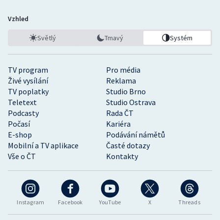
Vzhled
Světlý
Tmavý
Systém
TV program
Pro média
Živé vysílání
Reklama
TV poplatky
Studio Brno
Teletext
Studio Ostrava
Podcasty
Rada ČT
Počasí
Kariéra
E-shop
Podávání námětů
Mobilní a TV aplikace
Časté dotazy
Vše o ČT
Kontakty
Instagram
Facebook
YouTube
X
Threads