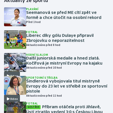
Aktuality ze sportu
PLAVÁNÍ
Gymnastika
Seemanová se před ME cítí zpět ve
formě a chce útočit na osobní rekord
Před 1 hod
Házená
FOTBAL
Liberec díky gólu Dulaye připravil
Jezdectví
Zbrojovku o neporazitelnost
Aktualizováno před 8 hod
Judo
VODNÍ SLALOM
Další juniorská medaile a hned zlatá.
Krasobruslení
Kočířová je mistryní Evropy na kajaku
Aktualizováno před 10 hod
Lezení
Video
SPORTOVNÍ STŘELBA
Šindlerová vybojovala titul mistryně
Lyže a snowboard
Evropy do 23 let ve střelbě ze sportovní
pistole
Moderní pětiboj
Aktualizováno před 11 hod
Video
FOTBAL
Příbram otáčela proti Jihlavě,
SESTŘIH
Motorsport
Ústí ztratilo vedení 3:0 s Českou Lípou