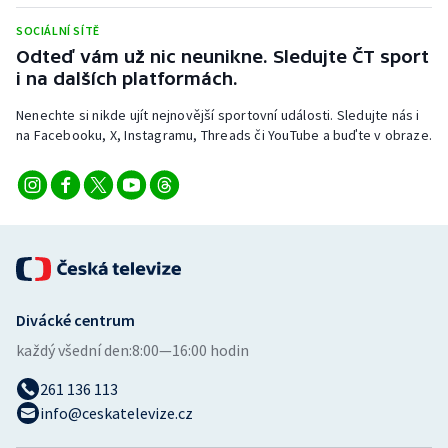
Stolní tenis
SOCIÁLNÍ SÍTĚ
Odteď vám už nic neunikne. Sledujte ČT sport
Triatlon
i na dalších platformách.
Veslování
Nenechte si nikde ujít nejnovější sportovní události. Sledujte nás i
na Facebooku, X, Instagramu, Threads či YouTube a buďte v obraze.
Vodní slalom
Volejbal
Ostatní
Divácké centrum
každý všední den:
8:00—16:00 hodin
261 136 113
info@ceskatelevize.cz