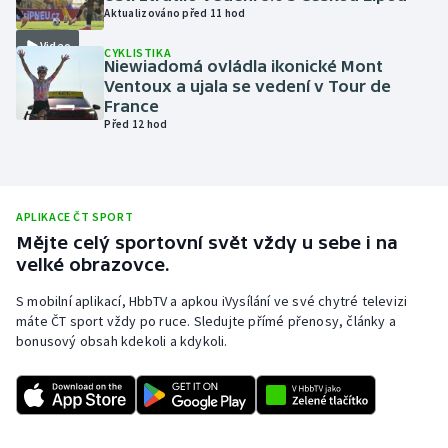
Aktualizováno před 11 hod
Olympijské hry
Video
CYKLISTIKA
Niewiadomá ovládla ikonické Mont
Parasport
Ventoux a ujala se vedení v Tour de
France
Plavání
Před 12 hod
Plážový volejbal
APLIKACE ČT SPORT
Ragby
Mějte celý sportovní svět vždy u sebe i na
velké obrazovce.
Rychlobruslení
S mobilní aplikací, HbbTV a apkou iVysílání ve své chytré televizi
Rychlostní kanoistika
máte ČT sport vždy po ruce. Sledujte přímé přenosy, články a
bonusový obsah kdekoli a kdykoli.
Short track
Sportovní střelba