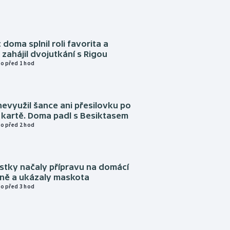
 doma splnil roli favorita a
zahájil dvojutkání s Rigou
o před 1 hod
evyužil šance ani přesilovku po
 kartě. Doma padl s Besiktasem
o před 2 hod
istky načaly přípravu na domácí
zně a ukázaly maskota
o před 3 hod