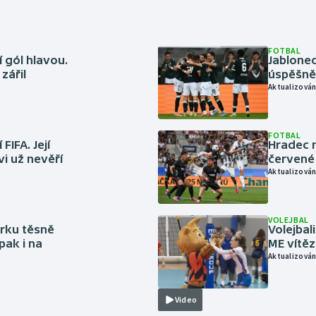
FOTBAL
 gól hlavou.
Jablonec
zářil
úspěšně 
Aktualizován
FOTBAL
FIFA. Její
Hradec n
vi už nevěří
červené
Aktualizován
VOLEJBAL
rku těsně
Volejbal
pak i na
ME vítě
Aktualizován
Video