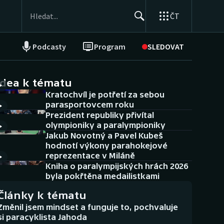
ČT
Podcasty
Program
SLEDOVAT
NEPŘEHLÉDNĚTE
Soutěže
idea k tématu
Kratochvíl je potřetí za sebou
Historické návraty
parasportovcem roku
Prezident republiky přivítal
Aplikace ČT sport
olympioniky a paralympioniky
Jakub Novotný a Pavel Kubeš
AZ kvíz
hodnotí výkony parahokejové
reprezentace v Miláně
Kniha o paralympijských hrách 2026
byla pokřtěna medailistkami
Články k tématu
Změnil jsem mindset a funguje to, pochvaluje
si paracyklista Jahoda