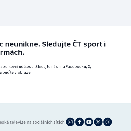
 neunikne. Sledujte ČT sport i
ormách.
 sportovní události. Sledujte nás i na Facebooku, X,
a buďte v obraze.
eská televize na sociálních sítích: