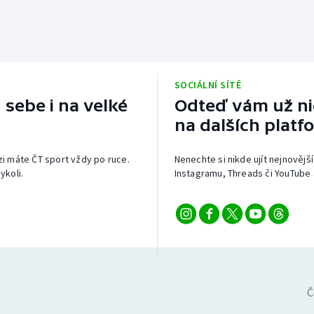
SOCIÁLNÍ SÍTĚ
 sebe i na velké
Odteď vám už nic
na dalších platf
izi máte ČT sport vždy po ruce.
Nenechte si nikde ujít nejnovější
ykoli.
Instagramu, Threads či YouTube 
Č