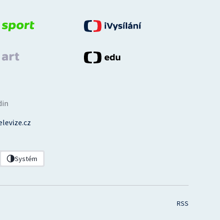
din
levize.cz
Systém
RSS