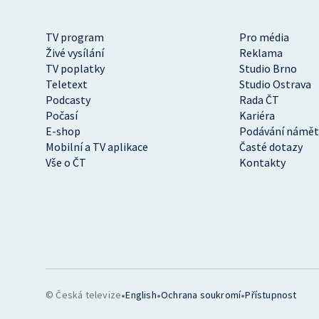
TV program
Pro média
Živé vysílání
Reklama
TV poplatky
Studio Brno
Teletext
Studio Ostrava
Podcasty
Rada ČT
Počasí
Kariéra
E-shop
Podávání námět
Mobilní a TV aplikace
Časté dotazy
Vše o ČT
Kontakty
•
•
•
© Česká televize
English
Ochrana soukromí
Přístupnost