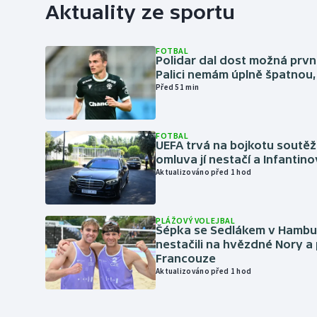
Aktuality ze sportu
FOTBAL
Polidar dal dost možná první
Palici nemám úplně špatnou, 
Před 51 min
FOTBAL
UEFA trvá na bojkotu soutěží 
omluva jí nestačí a Infantino
Aktualizováno před 1 hod
PLÁŽOVÝ VOLEJBAL
Šépka se Sedlákem v Hambu
nestačili na hvězdné Nory a 
Francouze
Aktualizováno před 1 hod