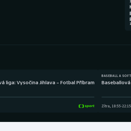
Moderní pětiboj
Triatlon
1
Motorsport
Veslování
1
Olympijské hry
Vodní slalom
Parasport
Volejbal
Plavání
Ostatní
Plážový volejbal
BASEBALL A SOF
á liga: Vysočina Jihlava – Fotbal Příbram
Baseballová 
Zítra
,
18:55
-
22:15