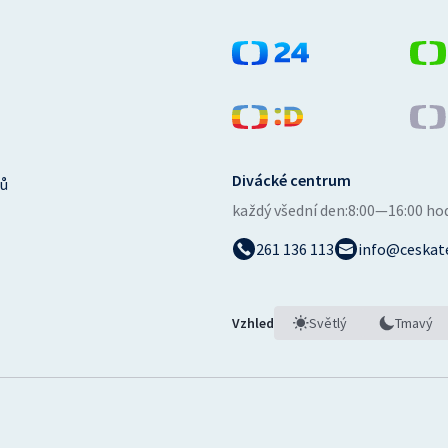
Divácké centrum
ů
každý všední den:
8:00—16:00 ho
261 136 113
info@ceskate
Vzhled
Světlý
Tmavý