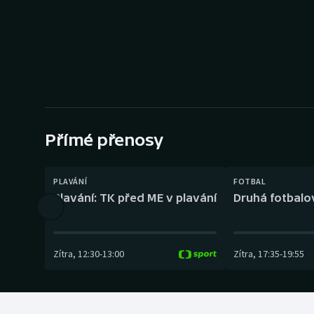
Curling
Dostihy
Florbal
Futsal
Přímé přenosy
Golf
Gymnastika
PLAVÁNÍ
FOTBAL
Plavání: TK před ME v plavání
Druhá fotbalov
Zítra
,
12:30
-
13:00
Zítra
,
17:35
-
19:55