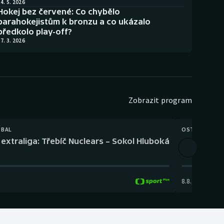
4. 5. 2026
Hokej bez červené: Co chybělo
parahokejistům k bronzu a co ukázalo
předkolo play-off?
7. 3. 2026
Zobrazit program
TBAL
OSTATNÍ
extraliga: Třebíč Nuclears – Sokol Hluboká
Orientační
8.8.
,
14:00
-
17: