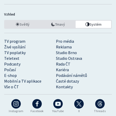
Vzhled
Světlý
Tmavý
Systém
TV program
Pro média
Živé vysílání
Reklama
TV poplatky
Studio Brno
Teletext
Studio Ostrava
Podcasty
Rada ČT
Počasí
Kariéra
E-shop
Podávání námětů
Mobilní a TV aplikace
Časté dotazy
Vše o ČT
Kontakty
Instagram
Facebook
YouTube
X
Threads