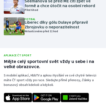
Seemanová se před ME cítí zpět ve
formě a chce útočit na osobní rekord
Olympijské hry
Před 6 hod
Parasport
FOTBAL
Liberec díky gólu Dulaye připravil
Zbrojovku o neporazitelnost
Plavání
Aktualizováno před 12 hod
Plážový volejbal
Ragby
APLIKACE ČT SPORT
Mějte celý sportovní svět vždy u sebe i na
Rychlobruslení
velké obrazovce.
Rychlostní kanoistika
S mobilní aplikací, HbbTV a apkou iVysílání ve své chytré televizi
máte ČT sport vždy po ruce. Sledujte přímé přenosy, články a
bonusový obsah kdekoli a kdykoli.
Short track
Sportovní střelba