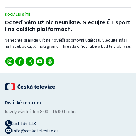
Stolní tenis
SOCIÁLNÍ SÍTĚ
Triatlon
Odteď vám už nic neunikne. Sledujte ČT sport
i na dalších platformách.
Veslování
Nenechte si nikde ujít nejnovější sportovní události. Sledujte nás i
na Facebooku, X, Instagramu, Threads či YouTube a buďte v obraze.
Vodní slalom
Volejbal
Ostatní
Divácké centrum
každý všední den:
8:00—16:00 hodin
261 136 113
info@ceskatelevize.cz