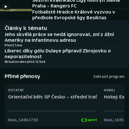
Sestřih kvalifikace Ligy mistryň Slavia
Baseball a softbal
Soutěže
Praha – Rangers FC
Fotbalisté Hradce Králové vyzvou v
Basketbal
Historické návraty
předkole Evropské ligy Besiktas
Články k tématu
Biatlon
Aplikace ČT sport
Jeho skvělá práce se nedá ignorovat, zní z Jižní
Ameriky na Infantinovu adresu
Boby a skeleton
AZ kvíz
Před 57 min
Liberec díky gólu Dulaye připravil Zbrojovku o
neporazitelnost
Box
Aktualizováno před 12 hod
Curling
Přímé přenosy
Zobrazit program
Dostihy
OSTATNÍ
HOKEJ
Orientační běh: SP Česko – střední trať
Hokej: Exh
Florbal
Futsal
Dnes
,
14:00
-
17:50
Dnes
,
16:55
-
19
Golf