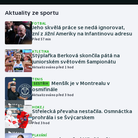
Aktuality ze sportu
Gymnastika
FOTBAL
Jeho skvělá práce se nedá ignorovat,
Házená
zní z Jižní Ameriky na Infantinovu adresu
Před 57 min
Jezdectví
ATLETIKA
Stýplařka Berková skončila pátá na
Judo
juniorském světovém šampionátu
Aktualizováno před 1 hod
Krasobruslení
TENIS
Menšík je v Montrealu v
SESTŘIH
Lezení
osmifinále
Aktualizováno před 3 hod
Lyže a snowboard
Video
HOKEJ
Střelecká převaha nestačila. Osmnáctka
Moderní pětiboj
prohrála i se Švýcarskem
Před 3 hod
Motorsport
Video
PLAVÁNÍ