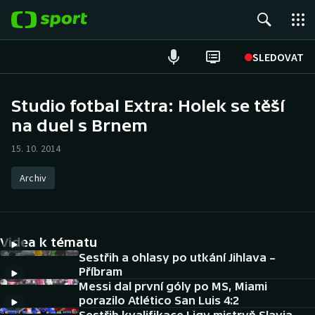
POPULÁRNÍ
SLEDOVAT
Fotbal
Studio fotbal Extra: Holek se těší
na duel s Brnem
Hokej
15. 10. 2014
Tenis
Archiv
Atletika
Cyklistika
Videa k tématu
DALŠÍ SPORTY
Sestřih a ohlasy po utkání Jihlava –
Příbram
Messi dal první góly po MS, Miami
Americký fotbal
NEPŘEHLÉDNĚTE
porazilo Atlético San Luis 4:2