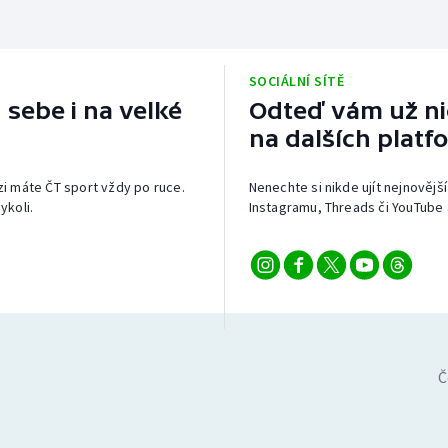
SOCIÁLNÍ SÍTĚ
 sebe i na velké
Odteď vám už nic
na dalších platf
izi máte ČT sport vždy po ruce.
Nenechte si nikde ujít nejnovější
ykoli.
Instagramu, Threads či YouTube 
Č