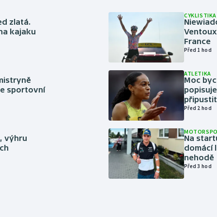
CYKLISTIKA
ed zlatá.
Niewiad
 na kajaku
Ventoux 
France
Před 1 hod
ATLETIKA
mistryně
Moc bych
ze sportovní
popisuje
připustit
Před 2 hod
MOTORSP
ě, výhru
Na start
ich
domácí l
nehodě
Před 3 hod