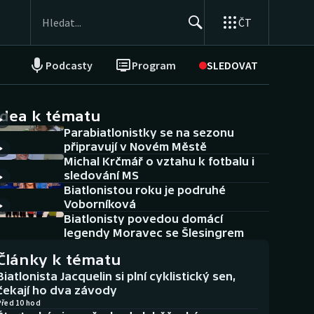
ČT
Podcasty
Program
SLEDOVAT
NEPŘEHLÉDNĚTE
Soutěže
idea k tématu
Parabiatlonistky se na sezonu
Historické návraty
připravují v Novém Městě
Michal Krčmář o vztahu k fotbalu i
Aplikace ČT sport
sledování MS
Biatlonistou roku je podruhé
AZ kvíz
Voborníková
Biatlonisty povedou domácí
legendy Moravec se Šlesingrem
Články k tématu
Biatlonista Jacquelin si plní cyklistický sen,
čekají ho dva závody
Před 10 hod