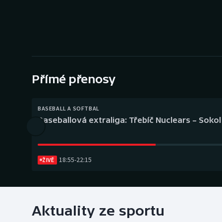
Curling
Dostihy
Florbal
Futsal
Přímé přenosy
Golf
BASEBALL A SOFTBAL
Baseballová extraliga: Třebíč Nuclears – Soko
Gymnastika
18:55
-
22:15
ŽIVĚ
Aktuality ze sportu