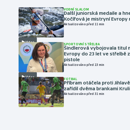
VODNÍ SLALOM
Další juniorská medaile a hn
Kočířová je mistryní Evropy
Aktualizováno před 11 min
Video
SPORTOVNÍ STŘELBA
Šindlerová vybojovala titul 
Evropy do 23 let ve střelbě 
pistole
Aktualizováno před 23 min
Video
FOTBAL
Příbram otáčela proti Jihlav
zařídil dvěma brankami Krul
Aktualizováno před 31 min