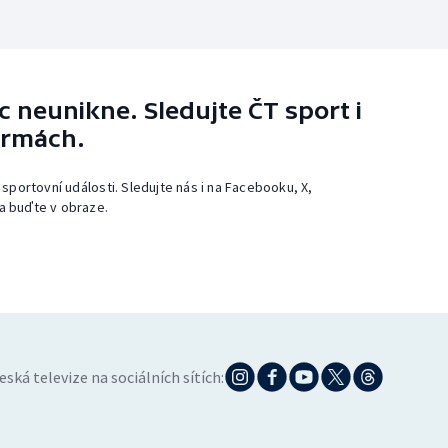
 neunikne. Sledujte ČT sport i
ormách.
 sportovní události. Sledujte nás i na Facebooku, X,
a buďte v obraze.
eská televize na sociálních sítích: