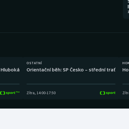
Moderní pětiboj
Triatlon
2
Motorsport
Veslování
Olympijské hry
Vodní slalom
Parasport
Volejbal
Plavání
Ostatní
OSTATNÍ
HO
l Hluboká
Orientační běh: SP Česko – střední trať
Ho
Plážový volejbal
Zítra
,
14:00
-
17:50
Zítr