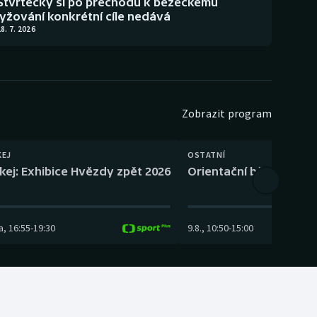
Štvrtecký si po přechodu k běžeckému
lyžování konkrétní cíle nedává
8. 7. 2026
Zobrazit program
KEJ
OSTATNÍ
kej: Exhibice Hvězdy zpět 2026
Orientační běh: SP Čes
a
,
16:55
-
19:30
9.8.
,
10:50
-
15:00