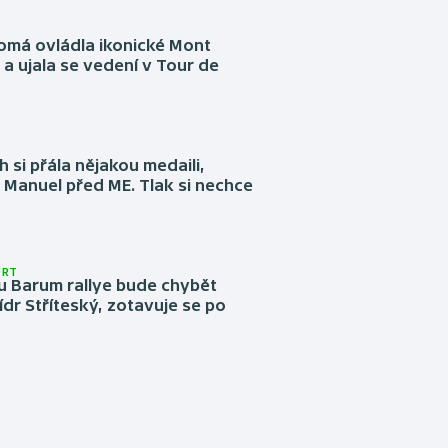
omá ovládla ikonické Mont
a ujala se vedení v Tour de
 si přála nějakou medaili,
 Manuel před ME. Tlak si nechce
ORT
u Barum rallye bude chybět
ídr Stříteský, zotavuje se po