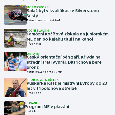
MOTORSPORT
Salač byl v kvalifikaci v Silverstonu
Gymnastika
šestý
Aktualizováno právě teď
Házená
VODNÍ SLALOM
Famózní Kočířová získala na juniorském
Jezdectví
ME den po kajaku titul i na kanoi
Před 4 min
Judo
OSTATNÍ
Český orientační běh září. Křivda na
Krasobruslení
střední trati vyhrál, Dittrichová bere
bronz
Aktualizováno před 16 min
Lezení
SPORTOVNÍ STŘELBA
Puškařka Katz je mistryní Evropy do 23
Lyže a snowboard
let v třípolohové střelbě
Před 1 hod
Moderní pětiboj
PLAVÁNÍ
Program ME v plavání
Motorsport
Před 2 hod