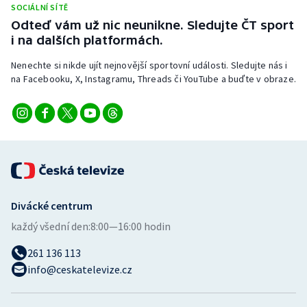
SOCIÁLNÍ SÍTĚ
Stolní tenis
Odteď vám už nic neunikne. Sledujte ČT sport
i na dalších platformách.
Triatlon
Nenechte si nikde ujít nejnovější sportovní události. Sledujte nás i
Veslování
na Facebooku, X, Instagramu, Threads či YouTube a buďte v obraze.
Vodní slalom
Volejbal
Ostatní
Divácké centrum
každý všední den:
8:00—16:00 hodin
261 136 113
info@ceskatelevize.cz