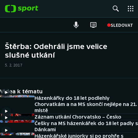
POPULÁRNÍ
SLEDOVAT
Fotbal
Štěrba: Odehráli jsme velice
slušné utkání
Hokej
5. 2. 2017
Tenis
Atletika
Videa k tématu
Cyklistika
Házenkářky do 18 let podlehly
Chorvatkám a na MS skončí nejlépe na 21.
místě
DALŠÍ SPORTY
Záznam utkání Chorvatsko – Česko
Češky na MS házenkářek do 18 let padly s
Americký fotbal
NEPŘEHLÉDNĚTE
Dánkami
Házenkářské juniorky si po prohře s