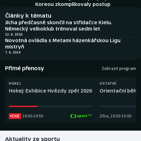
Baseball a softbal
Soutěže
Koreou zkomplikovaly postup
Články k tématu
Basketbal
Historické návraty
Jícha předčasně skončil na střídačce Kielu.
Německý velkoklub trénoval sedm let
Biatlon
Aplikace ČT sport
22. 6. 2026
Novotná ovládla s Metami házenkářskou Ligu
mistryň
Boby a skeleton
AZ kvíz
7. 6. 2026
Box
Přímé přenosy
Zobrazit program
Curling
HOKEJ
OSTATNÍ
Hokej: Exhibice Hvězdy zpět 2026
Orientační běh: 
Dostihy
Florbal
16:50
-
19:50
Zítra
,
10:50
-
15:00
ŽIVĚ
Futsal
Aktuality ze sportu
Golf