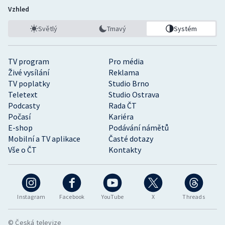
Vzhled
Světlý
Tmavý
Systém
TV program
Pro média
Živé vysílání
Reklama
TV poplatky
Studio Brno
Teletext
Studio Ostrava
Podcasty
Rada ČT
Počasí
Kariéra
E-shop
Podávání námětů
Mobilní a TV aplikace
Časté dotazy
Vše o ČT
Kontakty
Instagram
Facebook
YouTube
X
Threads
© Česká televize