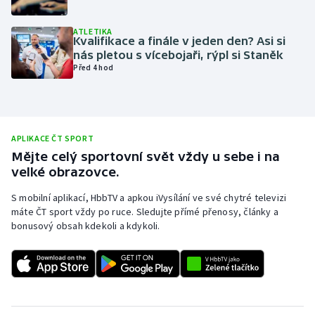
Olympijské hry
ATLETIKA
Kvalifikace a finále v jeden den? Asi si
Parasport
nás pletou s vícebojaři, rýpl si Staněk
Před 4 hod
Plavání
Plážový volejbal
APLIKACE ČT SPORT
Ragby
Mějte celý sportovní svět vždy u sebe i na
velké obrazovce.
Rychlobruslení
S mobilní aplikací, HbbTV a apkou iVysílání ve své chytré televizi
máte ČT sport vždy po ruce. Sledujte přímé přenosy, články a
Rychlostní kanoistika
bonusový obsah kdekoli a kdykoli.
Short track
Sportovní střelba