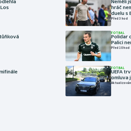
odlehla
Neměli j
 Los
hráč nem
duelu s
Před 3 hod
FOTBAL
rtůňková
Polidar 
Palici n
Před 10 hod
FOTBAL
mifinále
UEFA trv
omluva j
Aktualizován