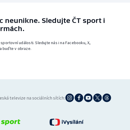
 neunikne. Sledujte ČT sport i
ormách.
 sportovní události. Sledujte nás i na Facebooku, X,
a buďte v obraze.
eská televize na sociálních sítích: