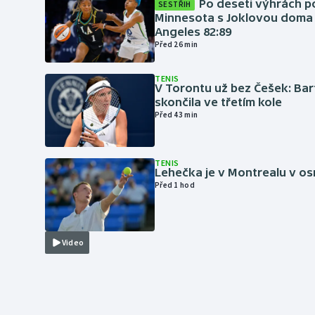
Po deseti výhrách p
SESTŘIH
Minnesota s Joklovou doma
Angeles 82:89
Před 26 min
TENIS
V Torontu už bez Češek: Ba
skončila ve třetím kole
Před 43 min
TENIS
Lehečka je v Montrealu v os
Před 1 hod
Video