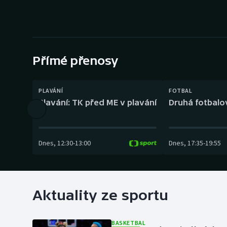
Curling
Dostihy
Florbal
Přímé přenosy
Futsal
PLAVÁNÍ
FOTBAL
Golf
Plavání: TK před ME v plavání
Druhá fotbalov
Gymnastika
Dnes
,
12:30
-
13:00
Dnes
,
17:35
-
19:55
Aktuality ze sportu
BASKETBAL