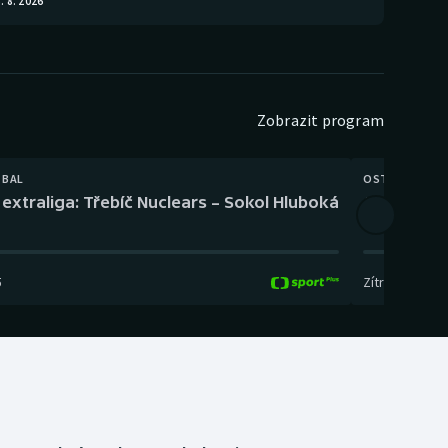
. 8. 2026
Zobrazit program
TBAL
OSTATNÍ
extraliga: Třebíč Nuclears – Sokol Hluboká
Orientační
5
Zítra
,
14:00
-
17