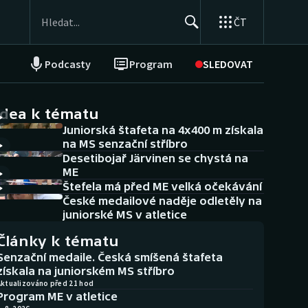
ČT
Podcasty
Program
SLEDOVAT
NEPŘEHLÉDNĚTE
Soutěže
idea k tématu
Juniorská štafeta na 4x400 m získala
Historické návraty
na MS senzační stříbro
Desetibojař Järvinen se chystá na
Aplikace ČT sport
ME
Štefela má před ME velká očekávání
AZ kvíz
České medailové naděje odletěly na
juniorské MS v atletice
Články k tématu
Senzační medaile. Česká smíšená štafeta
získala na juniorském MS stříbro
Aktualizováno před 21 hod
Program ME v atletice