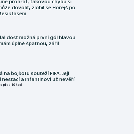
sme prohrát, takovou chybu si
ůže dovolit, zlobil se Horejš po
 Besiktasem
dal dost možná první gól hlavou.
emám úplně špatnou, zářil
á na bojkotu soutěží FIFA. Její
í nestačí a Infantinovi už nevěří
o před 10 hod