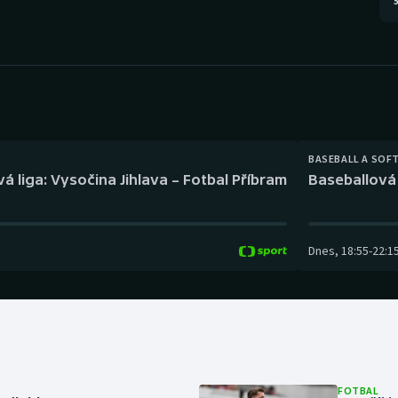
5
Moderní pětiboj
Triatlon
Motorsport
Veslování
Olympijské hry
Vodní slalom
Parasport
Volejbal
BASEBALL A SOF
Plavání
Ostatní
á liga: Vysočina Jihlava – Fotbal Příbram
Baseballová 
Plážový volejbal
Dnes
,
18:55
-
22:1
FOTBAL