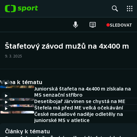
POPULÁRNÍ
SLEDOVAT
Fotbal
Štafetový závod mužů na 4x400 m
Hokej
9. 3. 2025
Tenis
Videa k tématu
Atletika
Juniorská štafeta na 4x400 m získala na
MS senzační stříbro
Cyklistika
Desetibojař Järvinen se chystá na ME
Štefela má před ME velká očekávání
DALŠÍ SPORTY
České medailové naděje odletěly na
juniorské MS v atletice
Americký fotbal
NEPŘEHLÉDNĚTE
Články k tématu