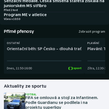
Senzační medaile. Česká smíšená štafeta získala na
Baseball a softbal
Soutěže
juniorském MS stříbro
Před 2 hod
Program ME v atletice
Basketbal
Historické návraty
Včera v 10:50
Biatlon
Aplikace ČT sport
Přímé přenosy
Zobrazit program
Boby a skeleton
AZ kvíz
OSTATNÍ
PLAVÁNÍ
Orientační běh: SP Česko – dlouhá trať
Plavání: TK
Box
Curling
Dnes
,
11:50
-
16:00
Zítra
,
12:30
-
13:
Dostihy
Florbal
Aktuality ze sportu
FOTBAL
Futsal
FIFA se omlouvá a stojí za Infantinem.
Podle Guardianu se podílela i na
projektu superligy
Golf