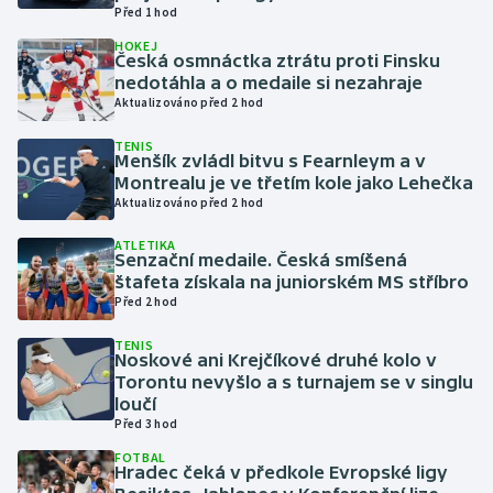
Před 1 hod
HOKEJ
Gymnastika
Česká osmnáctka ztrátu proti Finsku
nedotáhla a o medaile si nezahraje
Házená
Aktualizováno před 2 hod
TENIS
Jezdectví
Menšík zvládl bitvu s Fearnleym a v
Montrealu je ve třetím kole jako Lehečka
Aktualizováno před 2 hod
Judo
ATLETIKA
Senzační medaile. Česká smíšená
Krasobruslení
štafeta získala na juniorském MS stříbro
Před 2 hod
Lezení
TENIS
Noskové ani Krejčíkové druhé kolo v
Lyže a snowboard
Torontu nevyšlo a s turnajem se v singlu
loučí
Moderní pětiboj
Před 3 hod
FOTBAL
Motorsport
Hradec čeká v předkole Evropské ligy