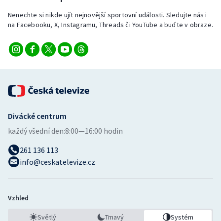
Stolní tenis
Nenechte si nikde ujít nejnovější sportovní události. Sledujte nás i
na Facebooku, X, Instagramu, Threads či YouTube a buďte v obraze.
Triatlon
Veslování
Vodní slalom
Volejbal
Divácké centrum
Ostatní
každý všední den:
8:00—16:00 hodin
261 136 113
info@ceskatelevize.cz
Vzhled
Světlý
Tmavý
Systém