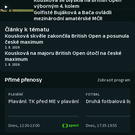
Kousková se blýskla na British Open
Baseball a softbal
Soutěže
výborným 4. kolem
Golfisté Bujáková a Bača ovládli
Basketbal
Historické návraty
mezinárodní amatérské MČR
Články k tématu
Biatlon
Aplikace ČT sport
Kousková skvěle zakončila British Open a posunula
české maximum
Boby a skeleton
AZ kvíz
2. 8. 2026
Kousková na majoru British Open útočí na české
maximum
Box
1. 8. 2026
Curling
Přímé přenosy
Zobrazit program
Dostihy
PLAVÁNÍ
FOTBAL
Plavání: TK před ME v plavání
Druhá fotbalová liga
Florbal
Futsal
Dnes
,
12:30
-
13:00
Dnes
,
17:35
-
19:55
Golf