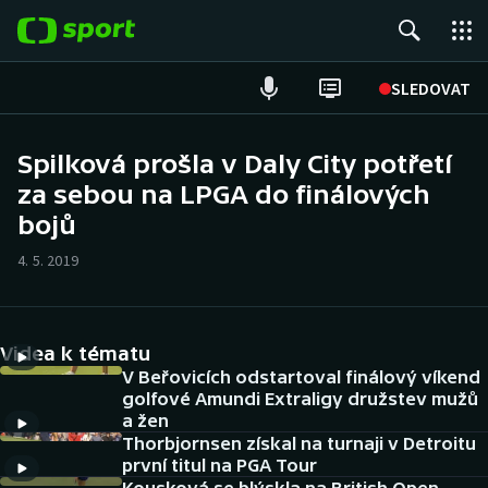
POPULÁRNÍ
SLEDOVAT
Fotbal
Spilková prošla v Daly City potřetí
za sebou na LPGA do finálových
Hokej
bojů
Tenis
4. 5. 2019
Atletika
Cyklistika
Videa k tématu
V Beřovicích odstartoval finálový víkend
DALŠÍ SPORTY
golfové Amundi Extraligy družstev mužů
a žen
Thorbjornsen získal na turnaji v Detroitu
Americký fotbal
NEPŘEHLÉDNĚTE
první titul na PGA Tour