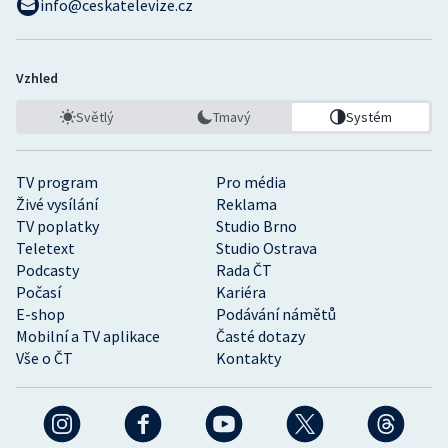
info@ceskatelevize.cz
Vzhled
Světlý
Tmavý
Systém
TV program
Pro média
Živé vysílání
Reklama
TV poplatky
Studio Brno
Teletext
Studio Ostrava
Podcasty
Rada ČT
Počasí
Kariéra
E-shop
Podávání námětů
Mobilní a TV aplikace
Časté dotazy
Vše o ČT
Kontakty