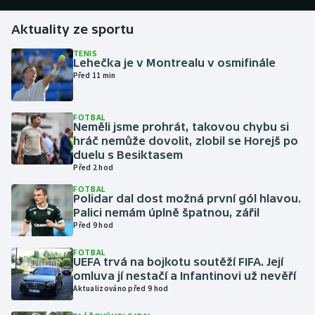
Aktuality ze sportu
Gymnastika
TENIS
Lehečka je v Montrealu v osmifinále
Házená
Před 11 min
Jezdectví
FOTBAL
Neměli jsme prohrát, takovou chybu si
Judo
hráč nemůže dovolit, zlobil se Horejš po
duelu s Besiktasem
Krasobruslení
Před 2 hod
FOTBAL
Polidar dal dost možná první gól hlavou.
Lezení
Palici nemám úplně špatnou, zářil
Před 9 hod
Lyže a snowboard
FOTBAL
UEFA trvá na bojkotu soutěží FIFA. Její
Moderní pětiboj
omluva jí nestačí a Infantinovi už nevěří
Aktualizováno před 9 hod
Motorsport