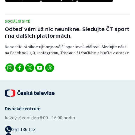
Stolní tenis
Triatlon
SOCIÁLNÍ SÍTĚ
Odteď vám už nic neunikne. Sledujte ČT sport
Veslování
i na dalších platformách.
Nenechte si nikde ujít nejnovější sportovní události. Sledujte nás i
Vodní slalom
na Facebooku, X, Instagramu, Threads či YouTube a buďte v obraze.
Volejbal
Ostatní
Divácké centrum
každý všední den:
8:00—16:00 hodin
261 136 113