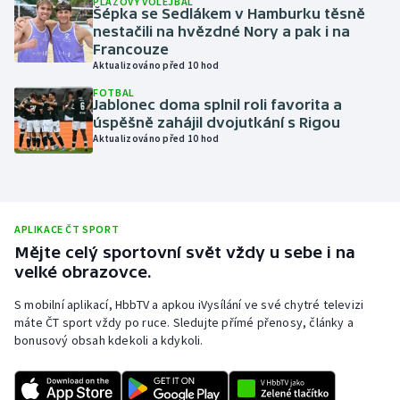
PLÁŽOVÝ VOLEJBAL
Šépka se Sedlákem v Hamburku těsně
Olympijské hry
nestačili na hvězdné Nory a pak i na
Francouze
Aktualizováno před 10 hod
Parasport
FOTBAL
Jablonec doma splnil roli favorita a
Plavání
úspěšně zahájil dvojutkání s Rigou
Aktualizováno před 10 hod
Plážový volejbal
Ragby
APLIKACE ČT SPORT
Rychlobruslení
Mějte celý sportovní svět vždy u sebe i na
velké obrazovce.
Rychlostní kanoistika
S mobilní aplikací, HbbTV a apkou iVysílání ve své chytré televizi
máte ČT sport vždy po ruce. Sledujte přímé přenosy, články a
Short track
bonusový obsah kdekoli a kdykoli.
Sportovní střelba