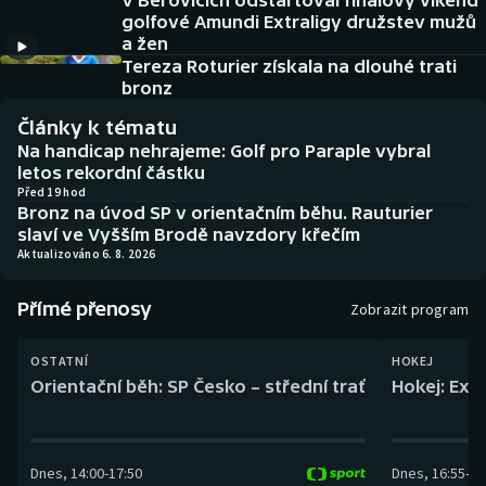
V Beřovicích odstartoval finálový víkend
Baseball a softbal
Soutěže
golfové Amundi Extraligy družstev mužů
a žen
Basketbal
Historické návraty
Tereza Roturier získala na dlouhé trati
bronz
Biatlon
Aplikace ČT sport
Články k tématu
Na handicap nehrajeme: Golf pro Paraple vybral
Boby a skeleton
AZ kvíz
letos rekordní částku
Před 19 hod
Bronz na úvod SP v orientačním běhu. Rauturier
Box
slaví ve Vyšším Brodě navzdory křečím
Aktualizováno 6. 8. 2026
Curling
Přímé přenosy
Zobrazit program
Dostihy
OSTATNÍ
HOKEJ
Florbal
Orientační běh: SP Česko – střední trať
Hokej: Exh
Futsal
Dnes
,
14:00
-
17:50
Dnes
,
16:55
-
19
Golf