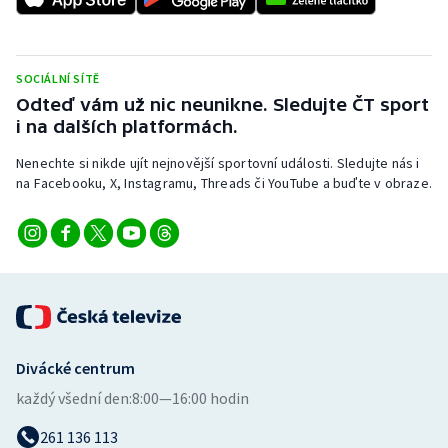
Stolní tenis
Triatlon
SOCIÁLNÍ SÍTĚ
Odteď vám už nic neunikne. Sledujte ČT sport
Veslování
i na dalších platformách.
Vodní slalom
Nenechte si nikde ujít nejnovější sportovní události. Sledujte nás i
na Facebooku, X, Instagramu, Threads či YouTube a buďte v obraze.
Volejbal
Ostatní
Divácké centrum
každý všední den:
8:00—16:00 hodin
261 136 113