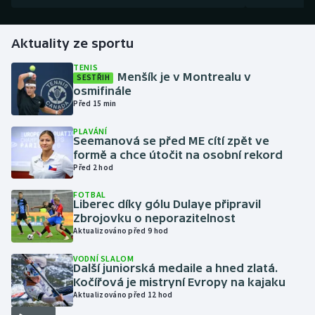
Gymnastika
Aktuality ze sportu
Házená
TENIS
Menšík je v Montrealu v
SESTŘIH
osmifinále
Jezdectví
Před 15 min
PLAVÁNÍ
Judo
Seemanová se před ME cítí zpět ve
formě a chce útočit na osobní rekord
Krasobruslení
Před 2 hod
FOTBAL
Lezení
Liberec díky gólu Dulaye připravil
Zbrojovku o neporazitelnost
Aktualizováno před 9 hod
Lyže a snowboard
VODNÍ SLALOM
Moderní pětiboj
Další juniorská medaile a hned zlatá.
Kočířová je mistryní Evropy na kajaku
Aktualizováno před 12 hod
Motorsport