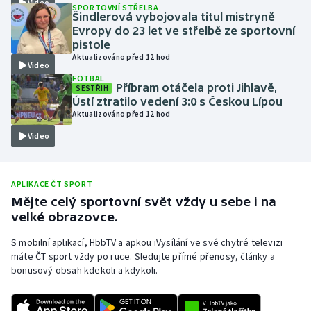
Video
SPORTOVNÍ STŘELBA
Šindlerová vybojovala titul mistryně
Olympijské hry
Evropy do 23 let ve střelbě ze sportovní
pistole
Parasport
Aktualizováno před 12 hod
Video
FOTBAL
Plavání
Příbram otáčela proti Jihlavě,
SESTŘIH
Ústí ztratilo vedení 3:0 s Českou Lípou
Aktualizováno před 12 hod
Plážový volejbal
Video
Ragby
APLIKACE ČT SPORT
Rychlobruslení
Mějte celý sportovní svět vždy u sebe i na
velké obrazovce.
Rychlostní kanoistika
S mobilní aplikací, HbbTV a apkou iVysílání ve své chytré televizi
Short track
máte ČT sport vždy po ruce. Sledujte přímé přenosy, články a
bonusový obsah kdekoli a kdykoli.
Sportovní střelba