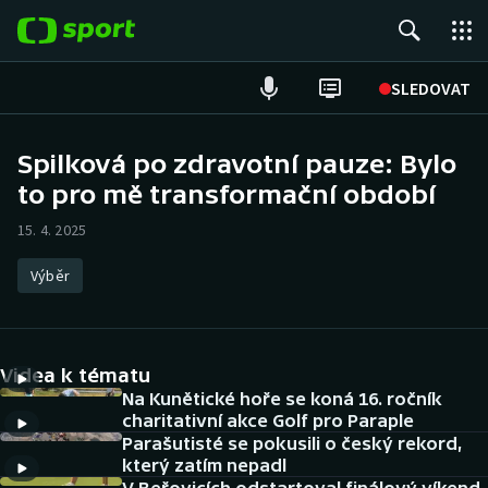
POPULÁRNÍ
SLEDOVAT
Fotbal
Spilková po zdravotní pauze: Bylo
to pro mě transformační období
Hokej
15. 4. 2025
Tenis
Výběr
Atletika
Cyklistika
Videa k tématu
DALŠÍ SPORTY
Na Kunětické hoře se koná 16. ročník
charitativní akce Golf pro Paraple
Parašutisté se pokusili o český rekord,
Americký fotbal
NEPŘEHLÉDNĚTE
který zatím nepadl