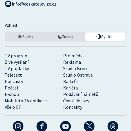
info@ceskatelevize.cz
Vzhled
Světlý
Tmavý
Systém
TV program
Pro média
Živé vysílání
Reklama
TV poplatky
Studio Brno
Teletext
Studio Ostrava
Podcasty
Rada ČT
Počasí
Kariéra
E-shop
Podávání námětů
Mobilní a TV aplikace
Časté dotazy
Vše o ČT
Kontakty