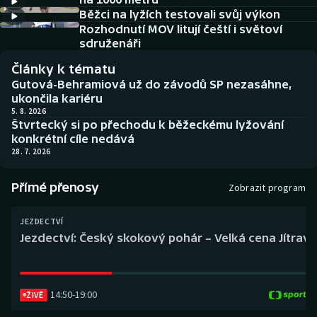
Baseball a softbal
Soutěže
Běžci na lyžích testovali svůj výkon
Rozhodnutí MOV litují čeští i světoví
Basketbal
Historické návraty
sdruženáři
Články k tématu
Biatlon
Aplikace ČT sport
Gutová-Behramiová už do závodů SP nezasáhne,
ukončila kariéru
Boby a skeleton
AZ kvíz
5. 8. 2026
Štvrtecký si po přechodu k běžeckému lyžování
konkrétní cíle nedává
Box
28. 7. 2026
Curling
Přímé přenosy
Zobrazit program
Dostihy
JEZDECTVÍ
Jezdectví: Český skokový pohár – Velká cena Jítravy
Florbal
Futsal
14:50
-
19:00
ŽIVĚ
Golf