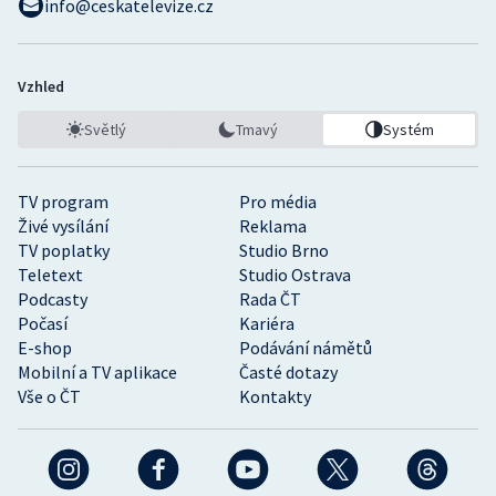
info@ceskatelevize.cz
Vzhled
Světlý
Tmavý
Systém
TV program
Pro média
Živé vysílání
Reklama
TV poplatky
Studio Brno
Teletext
Studio Ostrava
Podcasty
Rada ČT
Počasí
Kariéra
E-shop
Podávání námětů
Mobilní a TV aplikace
Časté dotazy
Vše o ČT
Kontakty