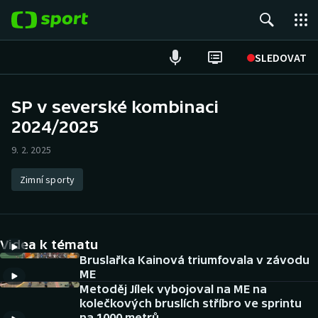
POPULÁRNÍ
SLEDOVAT
Fotbal
SP v severské kombinaci
2024/2025
Hokej
9. 2. 2025
Tenis
Zimní sporty
Atletika
Cyklistika
Videa k tématu
DALŠÍ SPORTY
Bruslařka Kainová triumfovala v závodu
ME
Metoděj Jílek vybojoval na ME na
Americký fotbal
NEPŘEHLÉDNĚTE
kolečkových bruslích stříbro ve sprintu
na 1000 metrů