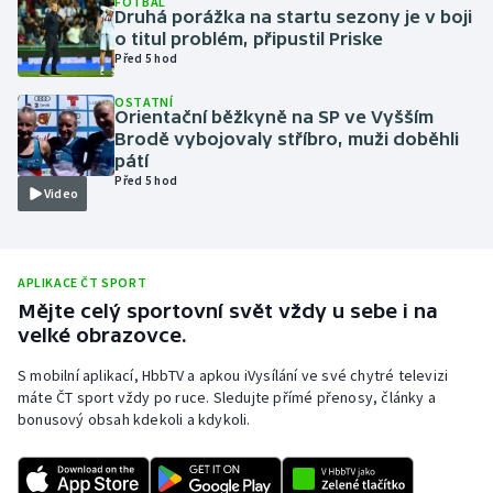
FOTBAL
Druhá porážka na startu sezony je v boji
Olympijské hry
o titul problém, připustil Priske
Před 5 hod
Parasport
OSTATNÍ
Orientační běžkyně na SP ve Vyšším
Plavání
Brodě vybojovaly stříbro, muži doběhli
pátí
Před 5 hod
Plážový volejbal
Video
Ragby
APLIKACE ČT SPORT
Rychlobruslení
Mějte celý sportovní svět vždy u sebe i na
velké obrazovce.
Rychlostní kanoistika
S mobilní aplikací, HbbTV a apkou iVysílání ve své chytré televizi
máte ČT sport vždy po ruce. Sledujte přímé přenosy, články a
Short track
bonusový obsah kdekoli a kdykoli.
Sportovní střelba