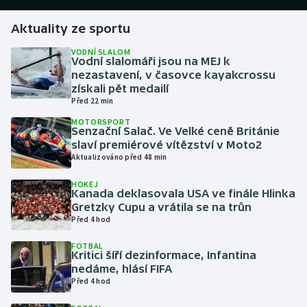
Aktuality ze sportu
Gymnastika
VODNÍ SLALOM
Vodní slalomáři jsou na MEJ k
Házená
nezastavení, v časovce kayakcrossu
získali pět medailí
Jezdectví
Před 22 min
MOTORSPORT
Judo
Senzační Salač. Ve Velké ceně Británie
slaví premiérové vítězství v Moto2
Aktualizováno před 48 min
Krasobruslení
HOKEJ
Kanada deklasovala USA ve finále Hlinka
Lezení
Gretzky Cupu a vrátila se na trůn
Před 4 hod
Lyže a snowboard
FOTBAL
Kritici šíří dezinformace, Infantina
Moderní pětiboj
nedáme, hlásí FIFA
Před 4 hod
Motorsport