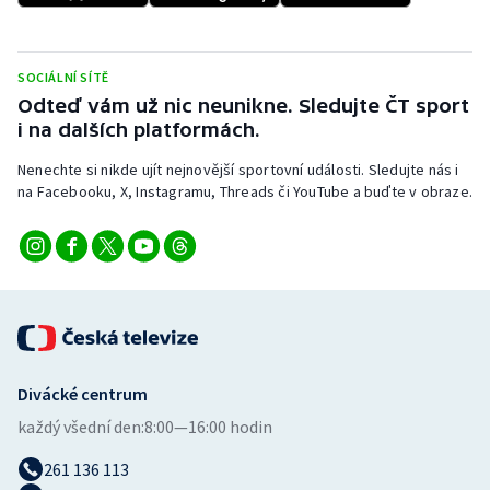
Stolní tenis
Triatlon
SOCIÁLNÍ SÍTĚ
Odteď vám už nic neunikne. Sledujte ČT sport
Veslování
i na dalších platformách.
Nenechte si nikde ujít nejnovější sportovní události. Sledujte nás i
Vodní slalom
na Facebooku, X, Instagramu, Threads či YouTube a buďte v obraze.
Volejbal
Ostatní
Divácké centrum
každý všední den:
8:00—16:00 hodin
261 136 113