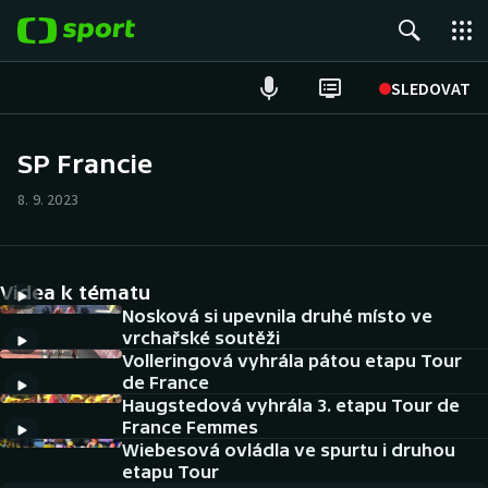
POPULÁRNÍ
SLEDOVAT
ME v atletice
SP Francie
ME v plavání
8. 9. 2023
Fotbal
Videa k tématu
Hokej
Nosková si upevnila druhé místo ve
vrchařské soutěži
Tenis
Volleringová vyhrála pátou etapu Tour
de France
DALŠÍ SPORTY
Haugstedová vyhrála 3. etapu Tour de
France Femmes
Americký fotbal
Wiebesová ovládla ve spurtu i druhou
NEPŘEHLÉDNĚTE
etapu Tour