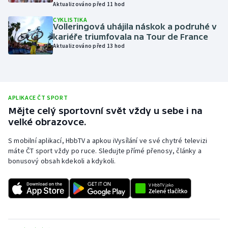
Aktualizováno před 11 hod
Moderní pětiboj
CYKLISTIKA
Volleringová uhájila náskok a podruhé v
kariéře triumfovala na Tour de France
Motorsport
Aktualizováno před 13 hod
Olympijské hry
Parasport
APLIKACE ČT SPORT
Mějte celý sportovní svět vždy u sebe i na
Plavání
velké obrazovce.
Plážový volejbal
S mobilní aplikací, HbbTV a apkou iVysílání ve své chytré televizi
máte ČT sport vždy po ruce. Sledujte přímé přenosy, články a
bonusový obsah kdekoli a kdykoli.
Ragby
Rychlobruslení
Rychlostní kanoistika