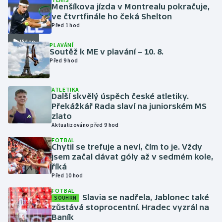
Menšíkova jízda v Montrealu pokračuje,
ve čtvrtfinále ho čeká Shelton
Futsal
Před 1 hod
Video
PLAVÁNÍ
Golf
Soutěž k ME v plavání – 10. 8.
Před 9 hod
Gymnastika
ATLETIKA
Házená
Další skvělý úspěch české atletiky.
Překážkář Rada slaví na juniorském MS
zlato
Jezdectví
Aktualizováno před 9 hod
FOTBAL
Judo
Chytil se trefuje a neví, čím to je. Vždy
jsem začal dávat góly až v sedmém kole,
Krasobruslení
říká
Před 10 hod
Lezení
FOTBAL
Slavia se nadřela, Jablonec také
SOUHRN
zůstává stoprocentní. Hradec vyzrál na
Lyže a snowboard
Baník