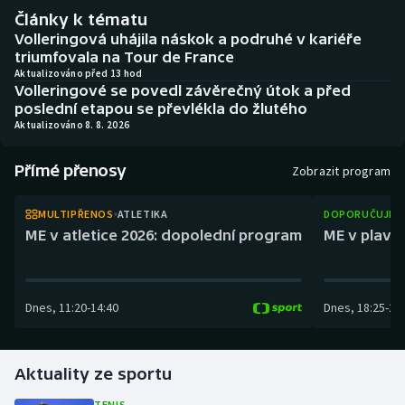
Atletika
Soutěže
Články k tématu
Volleringová uhájila náskok a podruhé v kariéře
Baseball a softbal
Historické návraty
triumfovala na Tour de France
Aktualizováno před 13 hod
Volleringové se povedl závěrečný útok a před
Basketbal
Aplikace ČT sport
poslední etapou se převlékla do žlutého
Aktualizováno 8. 8. 2026
Biatlon
AZ kvíz
Přímé přenosy
Zobrazit program
Boby a skeleton
MULTIPŘENOS
ATLETIKA
DOPORUČUJEM
Box
ME v atletice 2026: dopolední program
ME v plaván
Curling
Dnes
,
11:20
-
14:40
Dnes
,
18:25
-
21
Cyklistika
Dostihy
Aktuality ze sportu
Florbal
TENIS