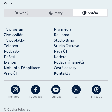
Vzhled
Světlý
Tmavý
Systém
TV program
Pro média
Živé vysílání
Reklama
TV poplatky
Studio Brno
Teletext
Studio Ostrava
Podcasty
Rada ČT
Počasí
Kariéra
E-shop
Podávání námětů
Mobilní a TV aplikace
Časté dotazy
Vše o ČT
Kontakty
Instagram
Facebook
YouTube
X
Threads
© Česká televize