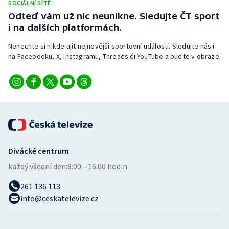
SOCIÁLNÍ SÍTĚ
Short track
Odteď vám už nic neunikne. Sledujte ČT sport
i na dalších platformách.
Sportovní střelba
Nenechte si nikde ujít nejnovější sportovní události. Sledujte nás i
Stolní tenis
na Facebooku, X, Instagramu, Threads či YouTube a buďte v obraze.
Triatlon
Veslování
Vodní slalom
Divácké centrum
Volejbal
každý všední den:
8:00—16:00 hodin
Ostatní
261 136 113
info@ceskatelevize.cz