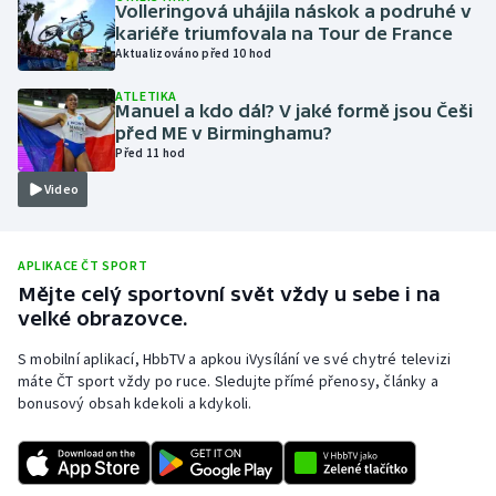
Volleringová uhájila náskok a podruhé v
Olympijské hry
kariéře triumfovala na Tour de France
Aktualizováno před 10 hod
Parasport
ATLETIKA
Manuel a kdo dál? V jaké formě jsou Češi
před ME v Birminghamu?
Plavání
Před 11 hod
Video
Plážový volejbal
Ragby
APLIKACE ČT SPORT
Mějte celý sportovní svět vždy u sebe i na
Rychlobruslení
velké obrazovce.
Rychlostní kanoistika
S mobilní aplikací, HbbTV a apkou iVysílání ve své chytré televizi
máte ČT sport vždy po ruce. Sledujte přímé přenosy, články a
bonusový obsah kdekoli a kdykoli.
Short track
Sportovní střelba