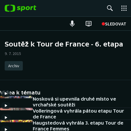
POPULÁRNÍ
SLEDOVAT
Fotbal
Soutěž k Tour de France - 6. etapa
Hokej
9. 7. 2015
Tenis
Archiv
Atletika
Videa k tématu
Cyklistika
Nosková si upevnila druhé místo ve
vrchařské soutěži
DALŠÍ SPORTY
Volleringová vyhrála pátou etapu Tour
de France
Americký fotbal
NEPŘEHLÉDNĚTE
Haugstedová vyhrála 3. etapu Tour de
France Femmes