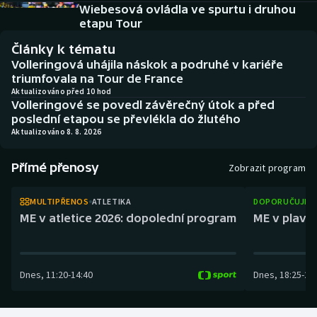
Baseball a softbal
Soutěže
Wiebesová ovládla ve spurtu i druhou
etapu Tour
Basketbal
Historické návraty
Články k tématu
Volleringová uhájila náskok a podruhé v kariéře
Biatlon
Aplikace ČT sport
triumfovala na Tour de France
Aktualizováno před 10 hod
Volleringové se povedl závěrečný útok a před
Boby a skeleton
AZ kvíz
poslední etapou se převlékla do žlutého
Aktualizováno 8. 8. 2026
Box
Přímé přenosy
Zobrazit program
Curling
MULTIPŘENOS
ATLETIKA
DOPORUČUJEM
Dostihy
ME v atletice 2026: dopolední program
ME v plaván
Florbal
Dnes
,
11:20
-
14:40
Dnes
,
18:25
-
21
Futsal
Golf