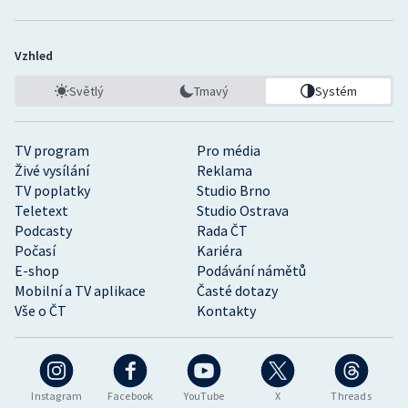
Vzhled
Světlý
Tmavý
Systém
TV program
Pro média
Živé vysílání
Reklama
TV poplatky
Studio Brno
Teletext
Studio Ostrava
Podcasty
Rada ČT
Počasí
Kariéra
E-shop
Podávání námětů
Mobilní a TV aplikace
Časté dotazy
Vše o ČT
Kontakty
Instagram
Facebook
YouTube
X
Threads