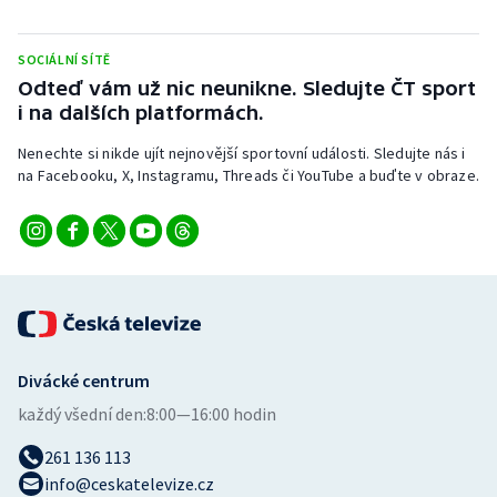
Stolní tenis
SOCIÁLNÍ SÍTĚ
Triatlon
Odteď vám už nic neunikne. Sledujte ČT sport
i na dalších platformách.
Veslování
Nenechte si nikde ujít nejnovější sportovní události. Sledujte nás i
Vodní slalom
na Facebooku, X, Instagramu, Threads či YouTube a buďte v obraze.
Volejbal
Ostatní
Divácké centrum
každý všední den:
8:00—16:00 hodin
261 136 113
info@ceskatelevize.cz