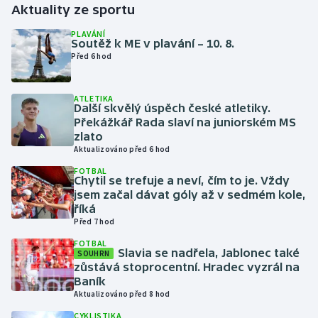
Aktuality ze sportu
Gymnastika
PLAVÁNÍ
Soutěž k ME v plavání – 10. 8.
Před 6 hod
Házená
ATLETIKA
Jezdectví
Další skvělý úspěch české atletiky.
Překážkář Rada slaví na juniorském MS
Judo
zlato
Aktualizováno před 6 hod
Krasobruslení
FOTBAL
Chytil se trefuje a neví, čím to je. Vždy
jsem začal dávat góly až v sedmém kole,
Lezení
říká
Před 7 hod
Lyže a snowboard
FOTBAL
Slavia se nadřela, Jablonec také
SOUHRN
zůstává stoprocentní. Hradec vyzrál na
Moderní pětiboj
Baník
Aktualizováno před 8 hod
Motorsport
CYKLISTIKA