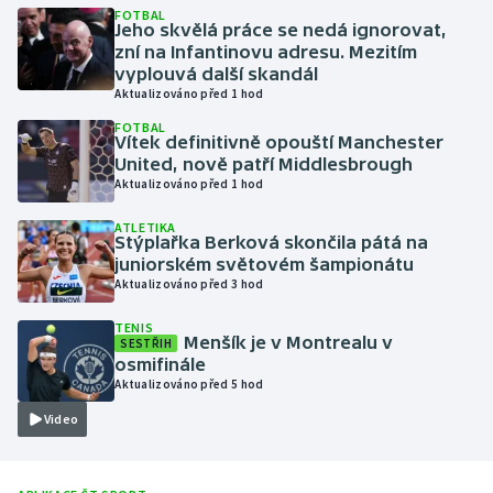
FOTBAL
Jeho skvělá práce se nedá ignorovat,
Gymnastika
zní na Infantinovu adresu. Mezitím
vyplouvá další skandál
Aktualizováno před 1 hod
Házená
FOTBAL
Vítek definitivně opouští Manchester
Jezdectví
United, nově patří Middlesbrough
Aktualizováno před 1 hod
Judo
ATLETIKA
Stýplařka Berková skončila pátá na
Krasobruslení
juniorském světovém šampionátu
Aktualizováno před 3 hod
Lezení
TENIS
Menšík je v Montrealu v
SESTŘIH
osmifinále
Lyže a snowboard
Aktualizováno před 5 hod
Moderní pětiboj
Video
Motorsport