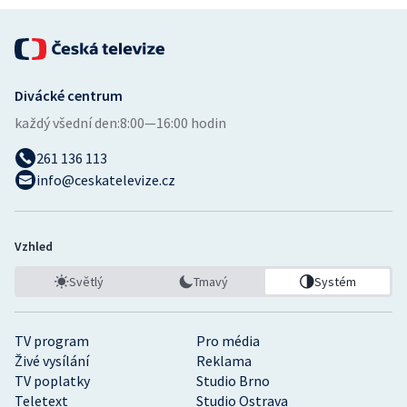
Stolní tenis
Triatlon
Divácké centrum
Veslování
každý všední den:
8:00—16:00 hodin
Vodní slalom
261 136 113
info@ceskatelevize.cz
Volejbal
Ostatní
Vzhled
Světlý
Tmavý
Systém
TV program
Pro média
Živé vysílání
Reklama
TV poplatky
Studio Brno
Teletext
Studio Ostrava