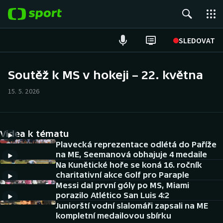
POPULÁRNÍ
SLEDOVAT
Fotbal
Soutěž k MS v hokeji – 22. května
Hokej
15. 5. 2026
Tenis
Videa k tématu
Atletika
Plavecká reprezentace odlétá do Paříže
na ME, Seemanová obhajuje 4 medaile
Cyklistika
Na Kunětické hoře se koná 16. ročník
charitativní akce Golf pro Paraple
DALŠÍ SPORTY
Messi dal první góly po MS, Miami
porazilo Atlético San Luis 4:2
Americký fotbal
Juniorští vodní slalomáři zapsali na ME
NEPŘEHLÉDNĚTE
kompletní medailovou sbírku