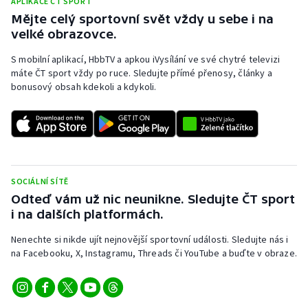
APLIKACE ČT SPORT
Mějte celý sportovní svět vždy u sebe i na
Olympijské hry
velké obrazovce.
Parasport
S mobilní aplikací, HbbTV a apkou iVysílání ve své chytré televizi
máte ČT sport vždy po ruce. Sledujte přímé přenosy, články a
Plavání
bonusový obsah kdekoli a kdykoli.
Plážový volejbal
Ragby
SOCIÁLNÍ SÍTĚ
Rychlobruslení
Odteď vám už nic neunikne. Sledujte ČT sport
i na dalších platformách.
Rychlostní kanoistika
Nenechte si nikde ujít nejnovější sportovní události. Sledujte nás i
Short track
na Facebooku, X, Instagramu, Threads či YouTube a buďte v obraze.
Sportovní střelba