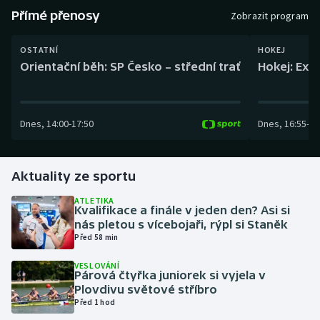
Baseball a softbal
Soutěže
Přímé přenosy
Zobrazit program
Basketbal
Historické návraty
OSTATNÍ
HOKEJ
Orientační běh: SP Česko – střední trať
Hokej: Exh
Biatlon
Aplikace ČT sport
Boby a skeleton
AZ kvíz
Dnes
,
14:00
-
17:50
Dnes
,
16:55
-
19
Box
Aktuality ze sportu
Curling
ATLETIKA
Kvalifikace a finále v jeden den? Asi si
Dostihy
nás pletou s vícebojaři, rýpl si Staněk
Před 58 min
Florbal
VESLOVÁNÍ
Párová čtyřka juniorek si vyjela v
Futsal
Plovdivu světové stříbro
Před 1 hod
Golf