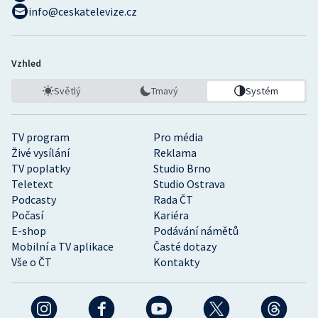
info@ceskatelevize.cz
Vzhled
Světlý
Tmavý
Systém
TV program
Pro média
Živé vysílání
Reklama
TV poplatky
Studio Brno
Teletext
Studio Ostrava
Podcasty
Rada ČT
Počasí
Kariéra
E-shop
Podávání námětů
Mobilní a TV aplikace
Časté dotazy
Vše o ČT
Kontakty