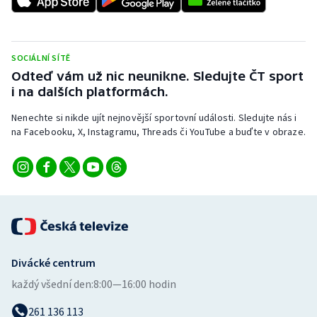
Short track
Sportovní střelba
SOCIÁLNÍ SÍTĚ
Odteď vám už nic neunikne. Sledujte ČT sport
Stolní tenis
i na dalších platformách.
Triatlon
Nenechte si nikde ujít nejnovější sportovní události. Sledujte nás i
na Facebooku, X, Instagramu, Threads či YouTube a buďte v obraze.
Veslování
Vodní slalom
Volejbal
Ostatní
Divácké centrum
každý všední den:
8:00—16:00 hodin
261 136 113