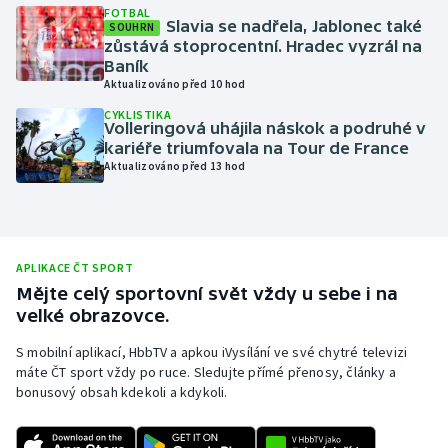
FOTBAL
Slavia se nadřela, Jablonec také
Moderní pětiboj
SOUHRN
zůstává stoprocentní. Hradec vyzrál na
Baník
Motorsport
Aktualizováno před 10 hod
CYKLISTIKA
Olympijské hry
Volleringová uhájila náskok a podruhé v
kariéře triumfovala na Tour de France
Aktualizováno před 13 hod
Parasport
Plavání
Plážový volejbal
APLIKACE ČT SPORT
Mějte celý sportovní svět vždy u sebe i na
velké obrazovce.
Ragby
S mobilní aplikací, HbbTV a apkou iVysílání ve své chytré televizi
Rychlobruslení
máte ČT sport vždy po ruce. Sledujte přímé přenosy, články a
bonusový obsah kdekoli a kdykoli.
Rychlostní kanoistika