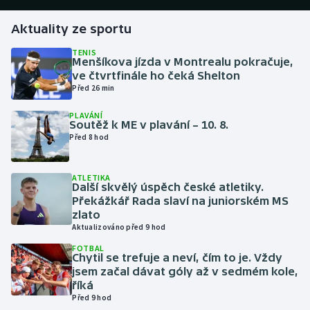
Aktuality ze sportu
Futsal
TENIS
Menšíkova jízda v Montrealu pokračuje,
Golf
ve čtvrtfinále ho čeká Shelton
Před 26 min
Gymnastika
PLAVÁNÍ
Soutěž k ME v plavání – 10. 8.
Házená
Před 8 hod
Jezdectví
ATLETIKA
Další skvělý úspěch české atletiky.
Judo
Překážkář Rada slaví na juniorském MS
zlato
Aktualizováno před 9 hod
Krasobruslení
FOTBAL
Chytil se trefuje a neví, čím to je. Vždy
Lezení
jsem začal dávat góly až v sedmém kole,
říká
Lyže a snowboard
Před 9 hod