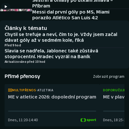
Sestřih a ohlasy po utkání Jihlava –
Atletika
Soutěže
Příbram
Messi dal první góly po MS, Miami
Baseball a softbal
Historické návraty
porazilo Atlético San Luis 4:2
Články k tématu
Basketbal
Aplikace ČT sport
Chytil se trefuje a neví, čím to je. Vždy jsem začal
dávat góly až v sedmém kole, říká
Biatlon
AZ kvíz
Před 9 hod
Slavia se nadřela, Jablonec také zůstává
stoprocentní. Hradec vyzrál na Baník
Boby a skeleton
Aktualizováno před 10 hod
Box
Přímé přenosy
Zobrazit program
Curling
MULTIPŘENOS
ATLETIKA
DOPORUČUJEM
ME v atletice 2026: dopolední program
ME v plaván
Cyklistika
Dostihy
Dnes
,
11:20
-
14:40
Dnes
,
18:25
-
21
Florbal