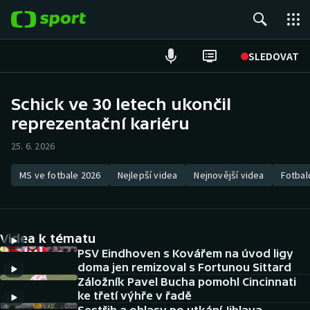
POPULÁRNÍ
SLEDOVAT
ME v atletice
Schick ve 30 letech ukončil
reprezentační kariéru
ME v plavání
25. 6. 2026
Fotbal
MS ve fotbale 2026
Nejlepší videa
Nejnovější videa
Fotbal
Hokej
Tenis
Videa k tématu
DALŠÍ SPORTY
PSV Eindhoven s Kovářem na úvod ligy
doma jen remizoval s Fortunou Sittard
Záložník Pavel Bucha pomohl Cincinnati
Americký fotbal
NEPŘEHLÉDNĚTE
ke třetí výhře v řadě