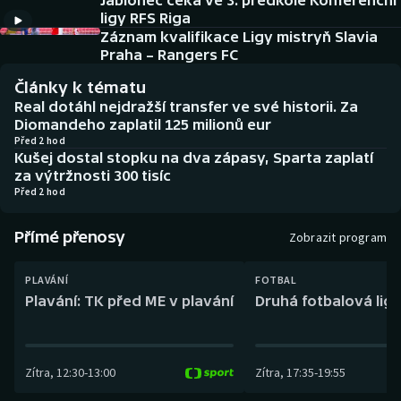
Jablonec čeká ve 3. předkole Konferenční
Baseball a softbal
Soutěže
ligy RFS Riga
Záznam kvalifikace Ligy mistryň Slavia
Basketbal
Historické návraty
Praha – Rangers FC
Články k tématu
Biatlon
Aplikace ČT sport
Real dotáhl nejdražší transfer ve své historii. Za
Diomandeho zaplatil 125 milionů eur
Boby a skeleton
AZ kvíz
Před 2 hod
Kušej dostal stopku na dva zápasy, Sparta zaplatí
za výtržnosti 300 tisíc
Box
Před 2 hod
Curling
Přímé přenosy
Zobrazit program
Dostihy
PLAVÁNÍ
FOTBAL
Plavání: TK před ME v plavání
Druhá fotbalová liga
Florbal
Futsal
Zítra
,
12:30
-
13:00
Zítra
,
17:35
-
19:55
Golf