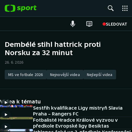
POPULÁRNÍ
SLEDOVAT
Fotbal
Dembélé stihl hattrick proti
Norsku za 32 minut
Hokej
26. 6. 2026
Tenis
MS ve fotbale 2026
Nejnovější videa
Nejlepší videa
Atletika
Cyklistika
Videa k tématu
DALŠÍ SPORTY
Sestřih kvalifikace Ligy mistryň Slavia
Praha – Rangers FC
Fotbalisté Hradce Králové vyzvou v
Americký fotbal
NEPŘEHLÉDNĚTE
předkole Evropské ligy Besiktas