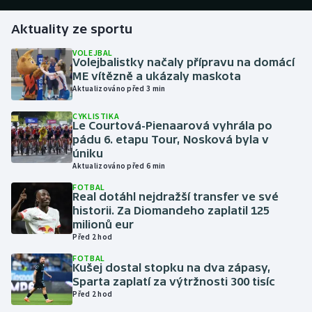
Aktuality ze sportu
Gymnastika
VOLEJBAL
Volejbalistky načaly přípravu na domácí
Házená
ME vítězně a ukázaly maskota
Aktualizováno před 3 min
Jezdectví
CYKLISTIKA
Le Courtová-Pienaarová vyhrála po
Judo
pádu 6. etapu Tour, Nosková byla v
úniku
Krasobruslení
Aktualizováno před 6 min
FOTBAL
Real dotáhl nejdražší transfer ve své
Lezení
historii. Za Diomandeho zaplatil 125
milionů eur
Lyže a snowboard
Před 2 hod
FOTBAL
Moderní pětiboj
Kušej dostal stopku na dva zápasy,
Sparta zaplatí za výtržnosti 300 tisíc
Před 2 hod
Motorsport