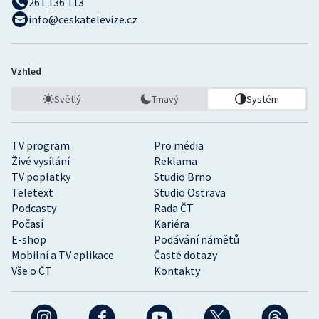
261 136 113
info@ceskatelevize.cz
Vzhled
Světlý
Tmavý
Systém
TV program
Pro média
Živé vysílání
Reklama
TV poplatky
Studio Brno
Teletext
Studio Ostrava
Podcasty
Rada ČT
Počasí
Kariéra
E-shop
Podávání námětů
Mobilní a TV aplikace
Časté dotazy
Vše o ČT
Kontakty