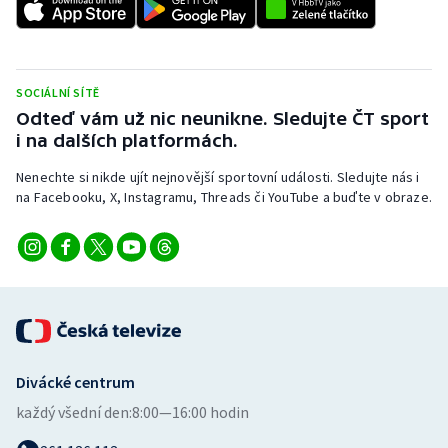
Stolní tenis
Triatlon
SOCIÁLNÍ SÍTĚ
Veslování
Odteď vám už nic neunikne. Sledujte ČT sport
i na dalších platformách.
Vodní slalom
Nenechte si nikde ujít nejnovější sportovní události. Sledujte nás i
na Facebooku, X, Instagramu, Threads či YouTube a buďte v obraze.
Volejbal
Ostatní
Divácké centrum
každý všední den:
8:00—16:00 hodin