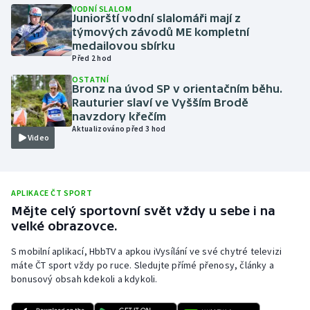
VODNÍ SLALOM
Juniorští vodní slalomáři mají z
Olympijské hry
týmových závodů ME kompletní
medailovou sbírku
Parasport
Před 2 hod
OSTATNÍ
Plavání
Bronz na úvod SP v orientačním běhu.
Rauturier slaví ve Vyšším Brodě
navzdory křečím
Plážový volejbal
Aktualizováno před 3 hod
Video
Ragby
Rychlobruslení
APLIKACE ČT SPORT
Mějte celý sportovní svět vždy u sebe i na
Rychlostní kanoistika
velké obrazovce.
S mobilní aplikací, HbbTV a apkou iVysílání ve své chytré televizi
Short track
máte ČT sport vždy po ruce. Sledujte přímé přenosy, články a
bonusový obsah kdekoli a kdykoli.
Sportovní střelba