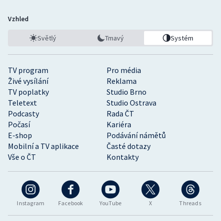
Vzhled
Světlý
Tmavý
Systém
TV program
Pro média
Živé vysílání
Reklama
TV poplatky
Studio Brno
Teletext
Studio Ostrava
Podcasty
Rada ČT
Počasí
Kariéra
E-shop
Podávání námětů
Mobilní a TV aplikace
Časté dotazy
Vše o ČT
Kontakty
Instagram
Facebook
YouTube
X
Threads