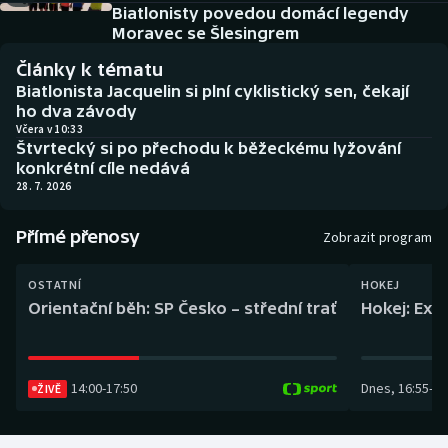
Baseball a softbal
Soutěže
Biatlonisty povedou domácí legendy
Moravec se Šlesingrem
Basketbal
Historické návraty
Články k tématu
Biatlonista Jacquelin si plní cyklistický sen, čekají
Biatlon
Aplikace ČT sport
ho dva závody
Včera v 10:33
Štvrtecký si po přechodu k běžeckému lyžování
Boby a skeleton
AZ kvíz
konkrétní cíle nedává
28. 7. 2026
Box
Přímé přenosy
Zobrazit program
Curling
OSTATNÍ
HOKEJ
Dostihy
Orientační běh: SP Česko – střední trať
Hokej: Exh
Florbal
14:00
-
17:50
Dnes
,
16:55
-
19
ŽIVĚ
Futsal
Golf