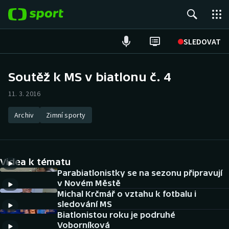
POPULÁRNÍ
SLEDOVAT
Fotbal
Soutěž k MS v biatlonu č. 4
Hokej
11. 3. 2016
Tenis
Archiv
Zimní sporty
Atletika
Videa k tématu
Cyklistika
Parabiatlonistky se na sezonu připravují
v Novém Městě
DALŠÍ SPORTY
Michal Krčmář o vztahu k fotbalu i
sledování MS
Americký fotbal
NEPŘEHLÉDNĚTE
Biatlonistou roku je podruhé
Voborníková