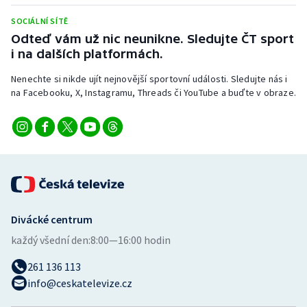
Stolní tenis
SOCIÁLNÍ SÍTĚ
Odteď vám už nic neunikne. Sledujte ČT sport
Triatlon
i na dalších platformách.
Veslování
Nenechte si nikde ujít nejnovější sportovní události. Sledujte nás i
na Facebooku, X, Instagramu, Threads či YouTube a buďte v obraze.
Vodní slalom
Volejbal
Ostatní
Divácké centrum
každý všední den:
8:00—16:00 hodin
261 136 113
info@ceskatelevize.cz