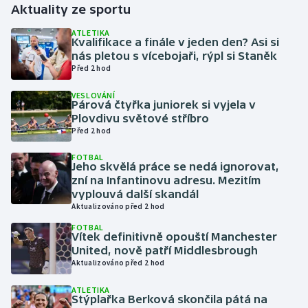
Aktuality ze sportu
Gymnastika
ATLETIKA
Kvalifikace a finále v jeden den? Asi si
nás pletou s vícebojaři, rýpl si Staněk
Házená
Před 2 hod
VESLOVÁNÍ
Jezdectví
Párová čtyřka juniorek si vyjela v
Plovdivu světové stříbro
Judo
Před 2 hod
FOTBAL
Krasobruslení
Jeho skvělá práce se nedá ignorovat,
zní na Infantinovu adresu. Mezitím
vyplouvá další skandál
Lezení
Aktualizováno před 2 hod
FOTBAL
Lyže a snowboard
Vítek definitivně opouští Manchester
United, nově patří Middlesbrough
Moderní pětiboj
Aktualizováno před 2 hod
ATLETIKA
Motorsport
Stýplařka Berková skončila pátá na