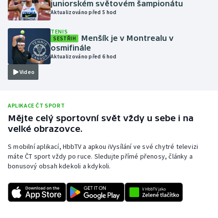
juniorském světovém šampionátu
Aktualizováno před 5 hod
Olympijské hry
TENIS
Parasport
Menšík je v Montrealu v
SESTŘIH
osmifinále
Aktualizováno před 6 hod
Plavání
Video
Plážový volejbal
APLIKACE ČT SPORT
Ragby
Mějte celý sportovní svět vždy u sebe i na
velké obrazovce.
Rychlobruslení
S mobilní aplikací, HbbTV a apkou iVysílání ve své chytré televizi
Rychlostní kanoistika
máte ČT sport vždy po ruce. Sledujte přímé přenosy, články a
bonusový obsah kdekoli a kdykoli.
Short track
Sportovní střelba