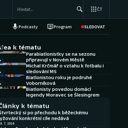
ČT
Podcasty
Program
SLEDOVAT
NEPŘEHLÉDNĚTE
Soutěže
idea k tématu
Parabiatlonistky se na sezonu
Historické návraty
připravují v Novém Městě
Michal Krčmář o vztahu k fotbalu i
Aplikace ČT sport
sledování MS
Biatlonistou roku je podruhé
AZ kvíz
Voborníková
Biatlonisty povedou domácí
legendy Moravec se Šlesingrem
Články k tématu
Štvrtecký si po přechodu k běžeckému
lyžování konkrétní cíle nedává
8. 7. 2026