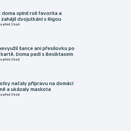
 doma splnil roli favorita a
zahájil dvojutkání s Rigou
o před 1 hod
evyužil šance ani přesilovku po
 kartě. Doma padl s Besiktasem
o před 2 hod
istky načaly přípravu na domácí
zně a ukázaly maskota
o před 3 hod