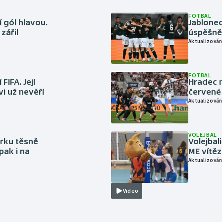
FOTBAL
 gól hlavou.
Jablonec
zářil
úspěšně 
Aktualizován
FOTBAL
FIFA. Její
Hradec n
vi už nevěří
červené
Aktualizován
VOLEJBAL
rku těsně
Volejbal
pak i na
ME vítě
Aktualizován
Video