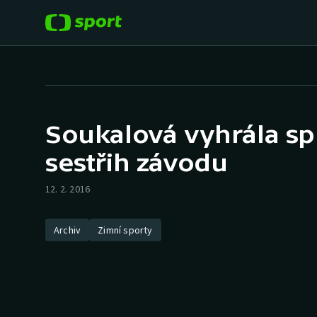
POPULÁRNÍ
DALŠÍ SPORTY
Fotbal
Americký fotbal
Soukalová vyhrála spr
Hokej
Baseball a softbal
sestřih závodu
Tenis
Basketbal
12. 2. 2016
Atletika
Biatlon
Archiv
Zimní sporty
Cyklistika
Boby a skeleton
Box