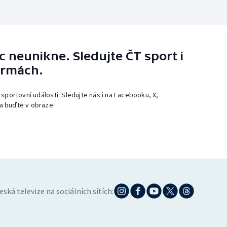
 neunikne. Sledujte ČT sport i
ormách.
 sportovní události. Sledujte nás i na Facebooku, X,
a buďte v obraze.
eská televize na sociálních sítích: