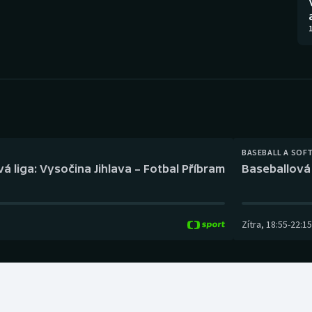
Moderní pětiboj
Triatlon
1
Motorsport
Veslování
Olympijské hry
Vodní slalom
Parasport
Volejbal
Plavání
Ostatní
BASEBALL A SOF
á liga: Vysočina Jihlava – Fotbal Příbram
Baseballová 
Plážový volejbal
Zítra
,
18:55
-
22:15