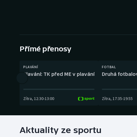
Curling
Dostihy
Florbal
Futsal
Přímé přenosy
Golf
PLAVÁNÍ
FOTBAL
Plavání: TK před ME v plavání
Druhá fotbalov
Gymnastika
Zítra
,
12:30
-
13:00
Zítra
,
17:35
-
19:55
Aktuality ze sportu