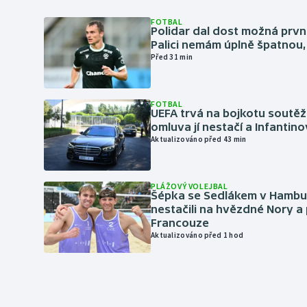
FOTBAL
Polidar dal dost možná první
Palici nemám úplně špatnou, 
Před 31 min
FOTBAL
UEFA trvá na bojkotu soutěží 
omluva jí nestačí a Infantino
Aktualizováno před 43 min
PLÁŽOVÝ VOLEJBAL
Šépka se Sedlákem v Hambu
nestačili na hvězdné Nory a 
Francouze
Aktualizováno před 1 hod