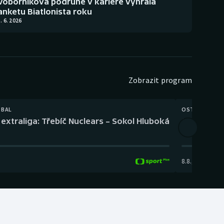
Voborníková podruhé v kariéře vyhrála
anketu Biatlonista roku
. 6. 2026
Zobrazit program
TBAL
OSTATNÍ
extraliga: Třebíč Nuclears – Sokol Hluboká
Orientační
8.8.
,
14:00
-
17: