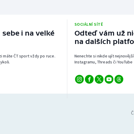
SOCIÁLNÍ SÍTĚ
 sebe i na velké
Odteď vám už nic
na dalších platf
izi máte ČT sport vždy po ruce.
Nenechte si nikde ujít nejnovější
ykoli.
Instagramu, Threads či YouTube 
Č