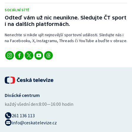
Stolní tenis
SOCIÁLNÍ SÍTĚ
Odteď vám už nic neunikne. Sledujte ČT sport
Triatlon
i na dalších platformách.
Veslování
Nenechte si nikde ujít nejnovější sportovní události. Sledujte nás i
na Facebooku, X, Instagramu, Threads či YouTube a buďte v obraze.
Vodní slalom
Volejbal
Ostatní
Divácké centrum
každý všední den:
8:00—16:00 hodin
261 136 113
info@ceskatelevize.cz