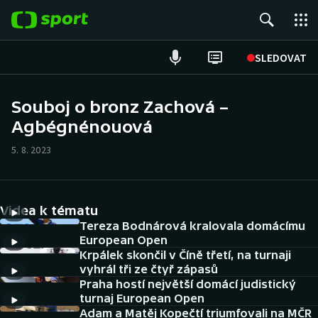
POPULÁRNÍ
SLEDOVAT
Fotbal
Souboj o bronz Zachová –
Agbégnénouová
Hokej
5. 8. 2023
Tenis
Atletika
Videa k tématu
Cyklistika
Tereza Bodnárová kralovala domácímu
European Open
Krpálek skončil v Číně třetí, na turnaji
DALŠÍ SPORTY
vyhrál tři ze čtyř zápasů
Praha hostí největší domácí judistický
Americký fotbal
NEPŘEHLÉDNĚTE
turnaj European Open
Adam a Matěj Kopečtí triumfovali na MČR