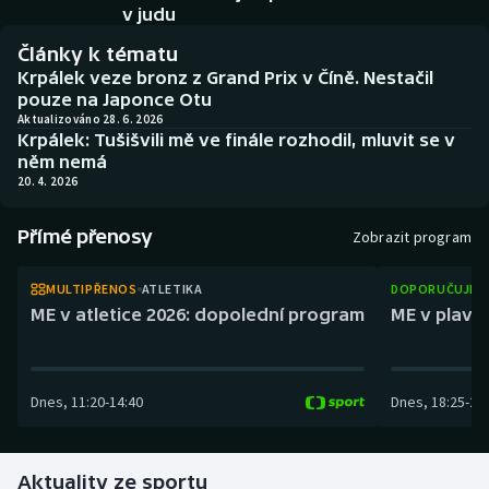
Baseball a softbal
Soutěže
v judu
Články k tématu
Basketbal
Historické návraty
Krpálek veze bronz z Grand Prix v Číně. Nestačil
pouze na Japonce Otu
Biatlon
Aplikace ČT sport
Aktualizováno 28. 6. 2026
Krpálek: Tušišvili mě ve finále rozhodil, mluvit se v
něm nemá
Boby a skeleton
AZ kvíz
20. 4. 2026
Box
Přímé přenosy
Zobrazit program
Curling
MULTIPŘENOS
ATLETIKA
DOPORUČUJEM
ME v atletice 2026: dopolední program
ME v plaván
Dostihy
Florbal
Dnes
,
11:20
-
14:40
Dnes
,
18:25
-
21
Futsal
Aktuality ze sportu
Golf