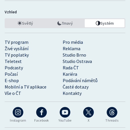
Vzhled
Světlý
Tmavý
Systém
TV program
Pro média
Živé vysílání
Reklama
TV poplatky
Studio Brno
Teletext
Studio Ostrava
Podcasty
Rada ČT
Počasí
Kariéra
E-shop
Podávání námětů
Mobilní a TV aplikace
Časté dotazy
Vše o ČT
Kontakty
Instagram
Facebook
YouTube
X
Threads