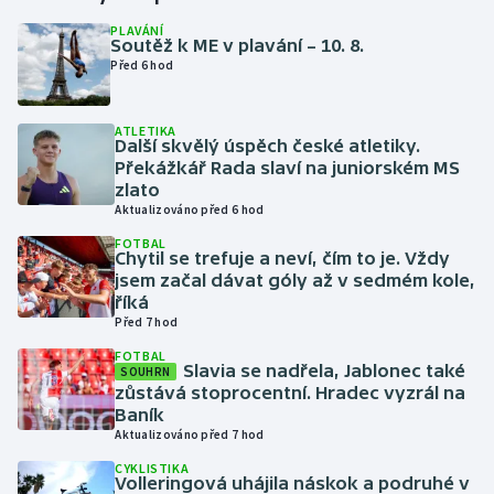
PLAVÁNÍ
Soutěž k ME v plavání – 10. 8.
Gymnastika
Před 6 hod
Házená
ATLETIKA
Další skvělý úspěch české atletiky.
Jezdectví
Překážkář Rada slaví na juniorském MS
zlato
Judo
Aktualizováno před 6 hod
FOTBAL
Chytil se trefuje a neví, čím to je. Vždy
Krasobruslení
jsem začal dávat góly až v sedmém kole,
říká
Lezení
Před 7 hod
FOTBAL
Lyže a snowboard
Slavia se nadřela, Jablonec také
SOUHRN
zůstává stoprocentní. Hradec vyzrál na
Baník
Moderní pětiboj
Aktualizováno před 7 hod
CYKLISTIKA
Motorsport
Volleringová uhájila náskok a podruhé v