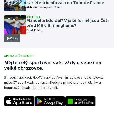
kariéře triumfovala na Tour de France
Olympijské hry
Aktualizováno před 10 hod
ATLETIKA
Parasport
Manuel a kdo dál? V jaké formě jsou Češi
před ME v Birminghamu?
Před 11 hod
Plavání
Video
Plážový volejbal
Ragby
APLIKACE ČT SPORT
Mějte celý sportovní svět vždy u sebe i na
velké obrazovce.
Rychlobruslení
S mobilní aplikací, HbbTV a apkou iVysílání ve své chytré televizi
Rychlostní kanoistika
máte ČT sport vždy po ruce. Sledujte přímé přenosy, články a
bonusový obsah kdekoli a kdykoli.
Short track
Sportovní střelba