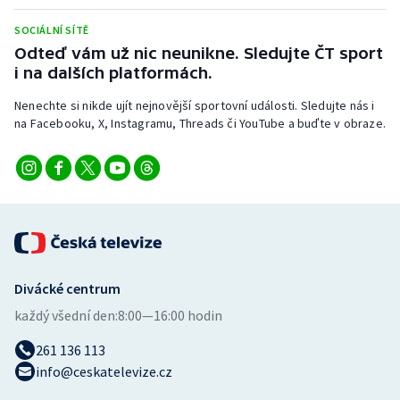
Stolní tenis
SOCIÁLNÍ SÍTĚ
Odteď vám už nic neunikne. Sledujte ČT sport
Triatlon
i na dalších platformách.
Veslování
Nenechte si nikde ujít nejnovější sportovní události. Sledujte nás i
na Facebooku, X, Instagramu, Threads či YouTube a buďte v obraze.
Vodní slalom
Volejbal
Ostatní
Divácké centrum
každý všední den:
8:00—16:00 hodin
261 136 113
info@ceskatelevize.cz