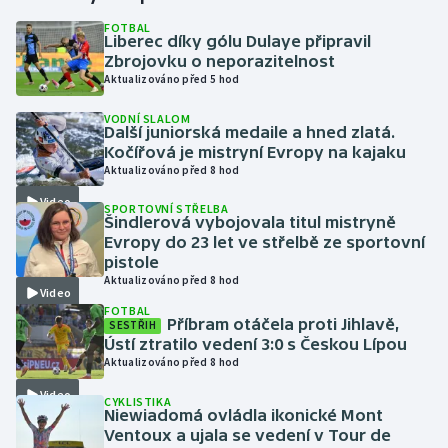
FOTBAL
Liberec díky gólu Dulaye připravil
Gymnastika
Zbrojovku o neporazitelnost
Aktualizováno před 5 hod
Házená
VODNÍ SLALOM
Další juniorská medaile a hned zlatá.
Jezdectví
Kočířová je mistryní Evropy na kajaku
Aktualizováno před 8 hod
Judo
Video
SPORTOVNÍ STŘELBA
Šindlerová vybojovala titul mistryně
Krasobruslení
Evropy do 23 let ve střelbě ze sportovní
pistole
Aktualizováno před 8 hod
Lezení
Video
FOTBAL
Příbram otáčela proti Jihlavě,
SESTŘIH
Lyže a snowboard
Ústí ztratilo vedení 3:0 s Českou Lípou
Aktualizováno před 8 hod
Moderní pětiboj
Video
CYKLISTIKA
Niewiadomá ovládla ikonické Mont
Motorsport
Ventoux a ujala se vedení v Tour de