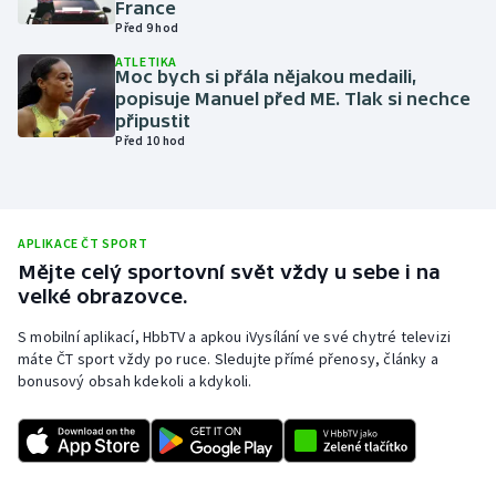
France
Před 9 hod
Olympijské hry
ATLETIKA
Moc bych si přála nějakou medaili,
Parasport
popisuje Manuel před ME. Tlak si nechce
připustit
Plavání
Před 10 hod
Plážový volejbal
Ragby
APLIKACE ČT SPORT
Mějte celý sportovní svět vždy u sebe i na
velké obrazovce.
Rychlobruslení
S mobilní aplikací, HbbTV a apkou iVysílání ve své chytré televizi
Rychlostní kanoistika
máte ČT sport vždy po ruce. Sledujte přímé přenosy, články a
bonusový obsah kdekoli a kdykoli.
Short track
Sportovní střelba