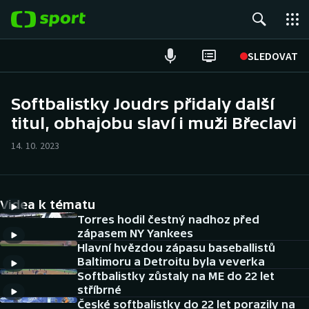
POPULÁRNÍ
SLEDOVAT
Fotbal
Softbalistky Joudrs přidaly další
titul, obhajobu slaví i muži Břeclavi
Hokej
14. 10. 2023
Tenis
Atletika
Videa k tématu
Cyklistika
Torres hodil čestný nadhoz před
zápasem NY Yankees
Hlavní hvězdou zápasu baseballistů
DALŠÍ SPORTY
Baltimoru a Detroitu byla veverka
Softbalistky zůstaly na ME do 22 let
Americký fotbal
NEPŘEHLÉDNĚTE
stříbrné
České softbalistky do 22 let porazily na