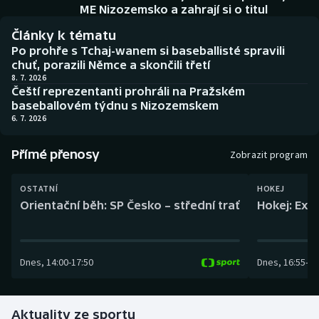
Baseball a softbal
Soutěže
ME Nizozemsko a zahrají si o titul
Články k tématu
Basketbal
Historické návraty
Po prohře s Tchaj-wanem si baseballisté spravili
chuť, porazili Němce a skončili třetí
Biatlon
Aplikace ČT sport
8. 7. 2026
Čeští reprezentanti prohráli na Pražském
baseballovém týdnu s Nizozemskem
Boby a skeleton
AZ kvíz
6. 7. 2026
Box
Přímé přenosy
Zobrazit program
Curling
OSTATNÍ
HOKEJ
Orientační běh: SP Česko – střední trať
Hokej: Exh
Dostihy
Florbal
Dnes
,
14:00
-
17:50
Dnes
,
16:55
-
19
Futsal
Aktuality ze sportu
Golf