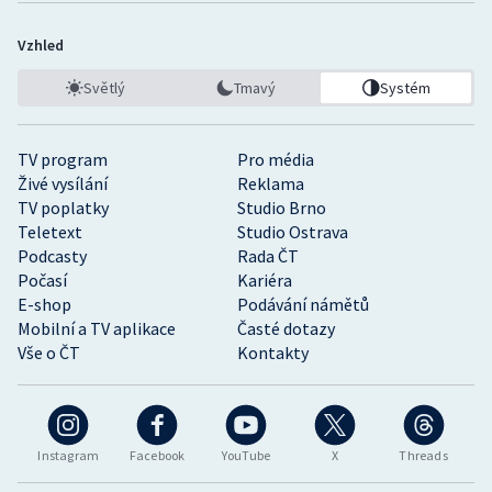
Vzhled
Světlý
Tmavý
Systém
TV program
Pro média
Živé vysílání
Reklama
TV poplatky
Studio Brno
Teletext
Studio Ostrava
Podcasty
Rada ČT
Počasí
Kariéra
E-shop
Podávání námětů
Mobilní a TV aplikace
Časté dotazy
Vše o ČT
Kontakty
Instagram
Facebook
YouTube
X
Threads