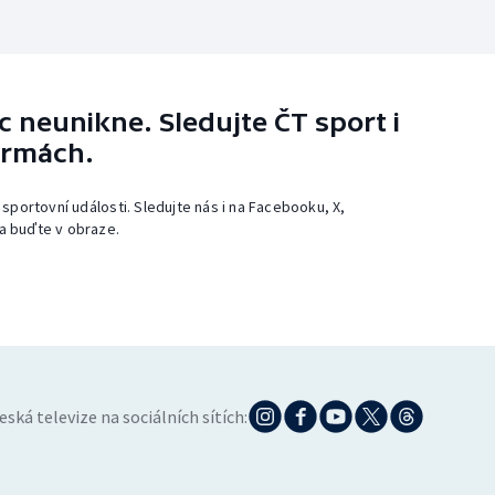
 neunikne. Sledujte ČT sport i
ormách.
 sportovní události. Sledujte nás i na Facebooku, X,
a buďte v obraze.
eská televize na sociálních sítích: