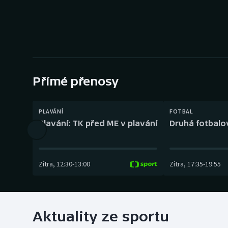
Curling
Dostihy
Florbal
Futsal
Přímé přenosy
Golf
PLAVÁNÍ
FOTBAL
Plavání: TK před ME v plavání
Druhá fotbalov
Gymnastika
Zítra
,
12:30
-
13:00
Zítra
,
17:35
-
19:55
Aktuality ze sportu