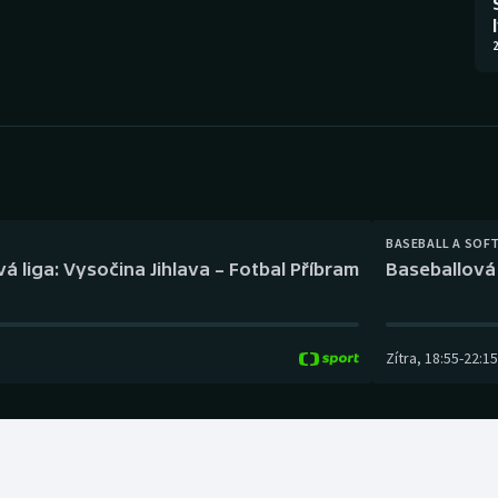
Moderní pětiboj
Triatlon
2
Motorsport
Veslování
Olympijské hry
Vodní slalom
Parasport
Volejbal
Plavání
Ostatní
BASEBALL A SOF
á liga: Vysočina Jihlava – Fotbal Příbram
Baseballová 
Plážový volejbal
Zítra
,
18:55
-
22:15