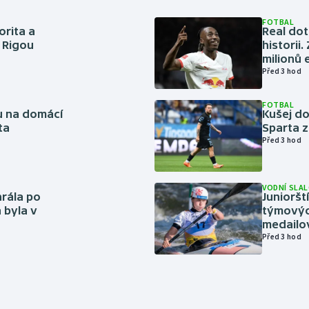
FOTBAL
orita a
Real dot
s Rigou
historii
milionů 
Před 3 hod
FOTBAL
vu na domácí
Kušej do
ta
Sparta z
Před 3 hod
VODNÍ SLA
rála po
Junioršt
 byla v
týmovýc
medailo
Před 3 hod