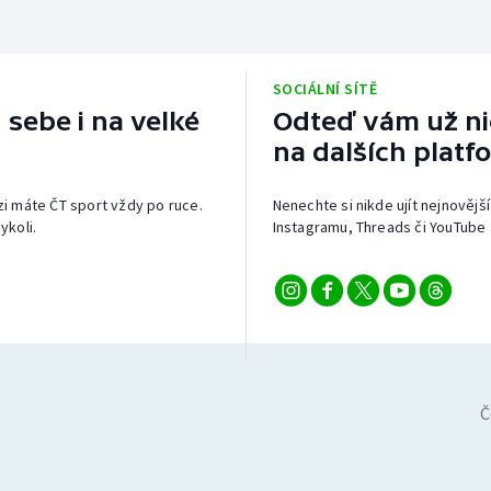
SOCIÁLNÍ SÍTĚ
 sebe i na velké
Odteď vám už nic
na dalších platf
izi máte ČT sport vždy po ruce.
Nenechte si nikde ujít nejnovější
ykoli.
Instagramu, Threads či YouTube 
Č