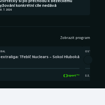
Štvrtecký si po přechodu k běžeckému
lyžování konkrétní cíle nedává
8. 7. 2026
Zobrazit program
TBAL
OSTATNÍ
extraliga: Třebíč Nuclears – Sokol Hluboká
Orientační
8.8.
,
14:00
-
17: