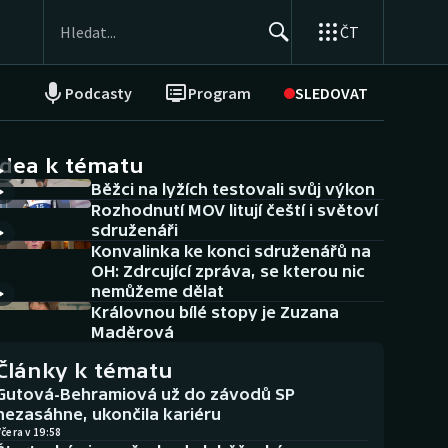
ČT
Podcasty
Program
SLEDOVAT
NEPŘEHLÉDNĚTE
Soutěže
idea k tématu
Běžci na lyžích testovali svůj výkon
Historické návraty
Rozhodnutí MOV litují čeští i světoví
sdruženáři
Aplikace ČT sport
Konvalinka ke konci sdruženářů na
OH: Zdrcující zpráva, se kterou nic
AZ kvíz
nemůžeme dělat
Královnou bílé stopy je Zuzana
Maděrová
Články k tématu
Gutová-Behramiová už do závodů SP
nezasáhne, ukončila kariéru
čera v 19:58