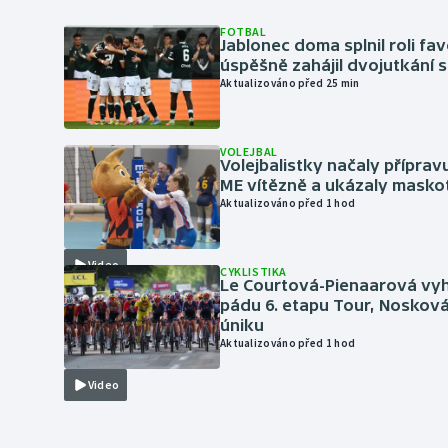
FOTBAL
Jablonec doma splnil roli fav
úspěšně zahájil dvojutkání 
Aktualizováno před 25 min
VOLEJBAL
Volejbalistky načaly přípra
ME vítězně a ukázaly masko
Aktualizováno před 1 hod
Video
CYKLISTIKA
Le Courtová-Pienaarová vyh
pádu 6. etapu Tour, Nosková
úniku
Aktualizováno před 1 hod
Video