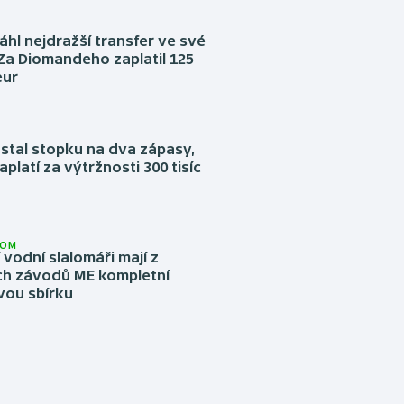
áhl nejdražší transfer ve své
. Za Diomandeho zaplatil 125
eur
stal stopku na dva zápasy,
aplatí za výtržnosti 300 tisíc
LOM
í vodní slalomáři mají z
h závodů ME kompletní
vou sbírku