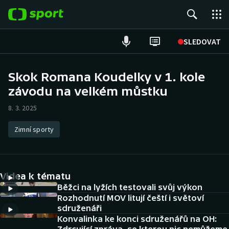
POPULÁRNÍ
SLEDOVAT
Fotbal
Skok Romana Koudelky v 1. kole
závodu na velkém můstku
Hokej
8. 3. 2025
Tenis
Zimní sporty
Atletika
Cyklistika
Videa k tématu
DALŠÍ SPORTY
Běžci na lyžích testovali svůj výkon
Rozhodnutí MOV litují čeští i světoví
sdruženáři
Americký fotbal
NEPŘEHLÉDNĚTE
Konvalinka ke konci sdruženářů na OH: