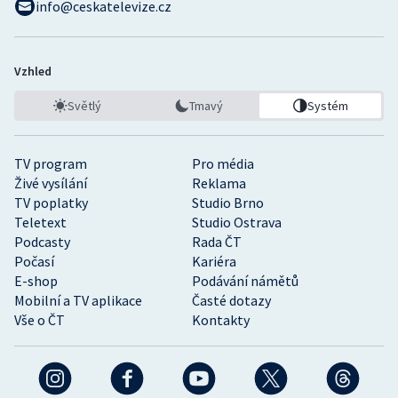
info@ceskatelevize.cz
Vzhled
Světlý
Tmavý
Systém
TV program
Pro média
Živé vysílání
Reklama
TV poplatky
Studio Brno
Teletext
Studio Ostrava
Podcasty
Rada ČT
Počasí
Kariéra
E-shop
Podávání námětů
Mobilní a TV aplikace
Časté dotazy
Vše o ČT
Kontakty