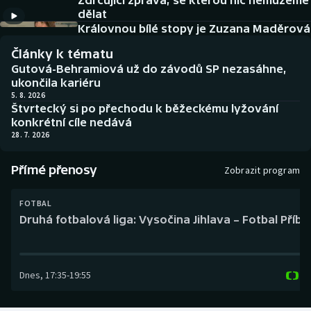
Zdrcující zpráva, se kterou nic nemůžeme
Baseball a softbal
Soutěže
dělat
Královnou bílé stopy je Zuzana Maděrová
Basketbal
Historické návraty
Články k tématu
Gutová-Behramiová už do závodů SP nezasáhne,
Biatlon
Aplikace ČT sport
ukončila kariéru
5. 8. 2026
Štvrtecký si po přechodu k běžeckému lyžování
Boby a skeleton
AZ kvíz
konkrétní cíle nedává
28. 7. 2026
Box
Přímé přenosy
Zobrazit program
Curling
FOTBAL
Dostihy
Druhá fotbalová liga: Vysočina Jihlava – Fotbal Příb
Florbal
Dnes
,
17:35
-
19:55
Futsal
Golf