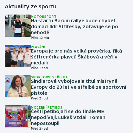
Aktuality ze sportu
Gymnastika
MOTORSPORT
Na startu Barum rallye bude chybět
domácí lídr Stříteský, zotavuje se po
Házená
nehodě
Před 12 min
Jezdectví
PLAVÁNÍ
Evropa je pro nás velká prověrka, říká
Judo
šéftrenérka plavců Škábová a věří v
medaili
Před 1 hod
Krasobruslení
SPORTOVNÍ STŘELBA
Šindlerová vybojovala titul mistryně
Lezení
Evropy do 23 let ve střelbě ze sportovní
pistole
Lyže a snowboard
Před 2 hod
MODERNÍ PĚTIBOJ
Čeští pětibojaři se do finále ME
Moderní pětiboj
nepodívají. Lukeš vzdal, Toman
nepostoupil
Motorsport
Před 2 hod