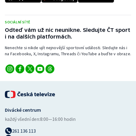
Stolní tenis
Triatlon
SOCIÁLNÍ SÍTĚ
Odteď vám už nic neunikne. Sledujte ČT sport
Veslování
i na dalších platformách.
Vodní slalom
Nenechte si nikde ujít nejnovější sportovní události. Sledujte nás i
na Facebooku, X, Instagramu, Threads či YouTube a buďte v obraze.
Volejbal
Ostatní
Divácké centrum
každý všední den:
8:00—16:00 hodin
261 136 113