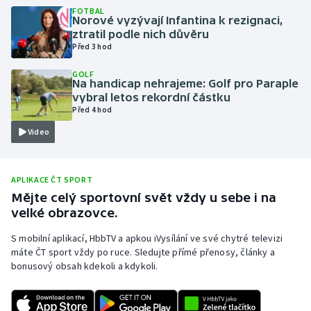
FOTBAL
Olympijské hry
Norové vyzývají Infantina k rezignaci,
ztratil podle nich důvěru
Před 3 hod
Parasport
GOLF
Na handicap nehrajeme: Golf pro Paraple
Plavání
vybral letos rekordní částku
Před 4 hod
Plážový volejbal
Video
Ragby
APLIKACE ČT SPORT
Rychlobruslení
Mějte celý sportovní svět vždy u sebe i na
velké obrazovce.
Rychlostní kanoistika
S mobilní aplikací, HbbTV a apkou iVysílání ve své chytré televizi
máte ČT sport vždy po ruce. Sledujte přímé přenosy, články a
Short track
bonusový obsah kdekoli a kdykoli.
Sportovní střelba