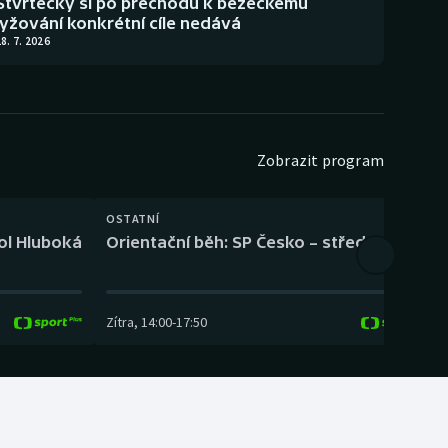
Štvrtecký si po přechodu k běžeckému
lyžování konkrétní cíle nedává
8. 7. 2026
Zobrazit program
OSTATNÍ
H
kol Hluboká
Orientační běh: SP Česko – střední trať
H
Zítra
,
14:00
-
17:50
Z