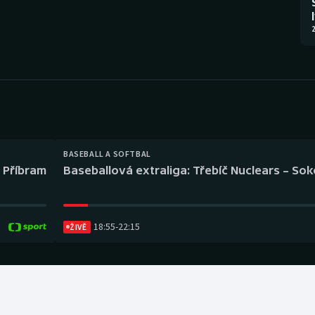
Moderní pětiboj
Triatlon
2
Motorsport
Veslování
Olympijské hry
Vodní slalom
Parasport
Volejbal
Plavání
Ostatní
BASEBALL A SOFTBAL
l Příbram
Baseballová extraliga: Třebíč Nuclears – So
Plážový volejbal
18:55
-
22:15
ŽIVĚ