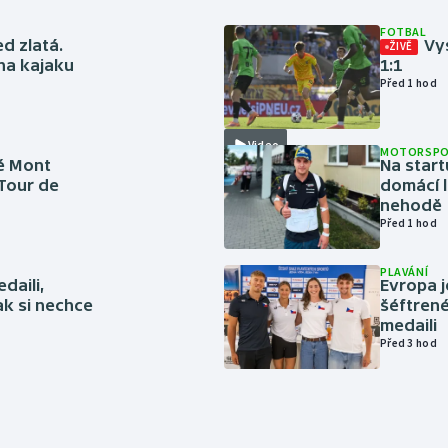
FOTBAL
ed zlatá.
Vys
ŽIVĚ
 na kajaku
1:1
Před 1 hod
Video
MOTORSP
é Mont
Na start
 Tour de
domácí l
nehodě
Před 1 hod
PLAVÁNÍ
daili,
Evropa j
ak si nechce
šéftrené
medaili
Před 3 hod