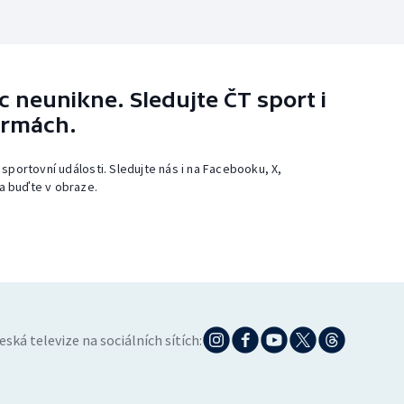
 neunikne. Sledujte ČT sport i
ormách.
 sportovní události. Sledujte nás i na Facebooku, X,
a buďte v obraze.
eská televize na sociálních sítích: