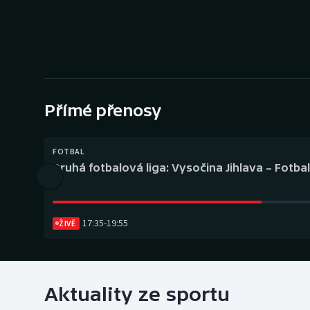
Curling
Dostihy
Florbal
Futsal
Přímé přenosy
Golf
FOTBAL
Druhá fotbalová liga: Vysočina Jihlava – Fotba
Gymnastika
17:35
-
19:55
ŽIVĚ
Aktuality ze sportu