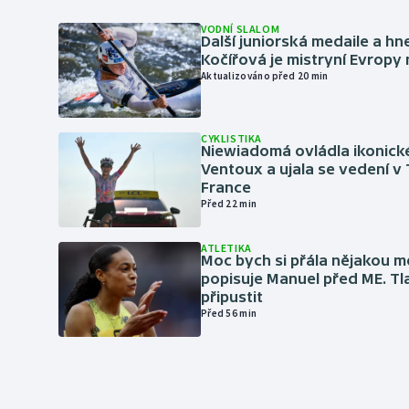
VODNÍ SLALOM
Další juniorská medaile a hn
Kočířová je mistryní Evropy
Aktualizováno před 20 min
CYKLISTIKA
Niewiadomá ovládla ikonick
Ventoux a ujala se vedení v
France
Před 22 min
ATLETIKA
Moc bych si přála nějakou me
popisuje Manuel před ME. Tl
připustit
Před 56 min