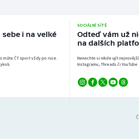
SOCIÁLNÍ SÍTĚ
 sebe i na velké
Odteď vám už nic
na dalších platf
izi máte ČT sport vždy po ruce.
Nenechte si nikde ujít nejnovější
ykoli.
Instagramu, Threads či YouTube 
Č