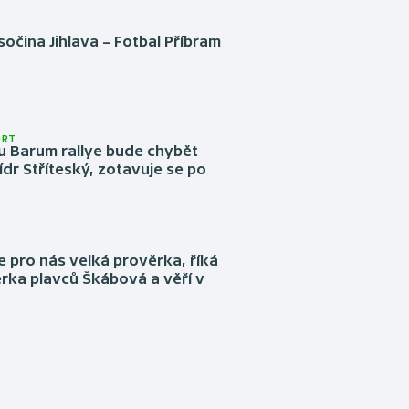
očina Jihlava – Fotbal Příbram
ORT
u Barum rallye bude chybět
ídr Stříteský, zotavuje se po
e pro nás velká prověrka, říká
rka plavců Škábová a věří v