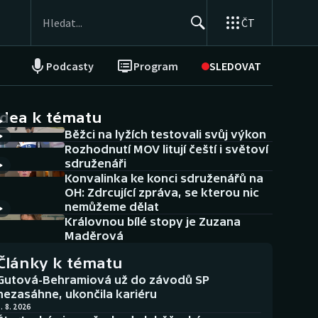
ČT
Podcasty
Program
SLEDOVAT
NEPŘEHLÉDNĚTE
Soutěže
idea k tématu
Běžci na lyžích testovali svůj výkon
Historické návraty
Rozhodnutí MOV litují čeští i světoví
sdruženáři
Aplikace ČT sport
Konvalinka ke konci sdruženářů na
OH: Zdrcující zpráva, se kterou nic
AZ kvíz
nemůžeme dělat
Královnou bílé stopy je Zuzana
Maděrová
Články k tématu
Gutová-Behramiová už do závodů SP
nezasáhne, ukončila kariéru
. 8. 2026