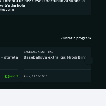
V Torontu už bez Češek: Bartůňková skončila
ve třetím kole
čera v 08:35
Zobrazit program
BASEBALL A SOFTBAL
 – štafeta
Baseballová extraliga: Hroši Brno – Eagles
Zítra
,
12:55
-
16:15