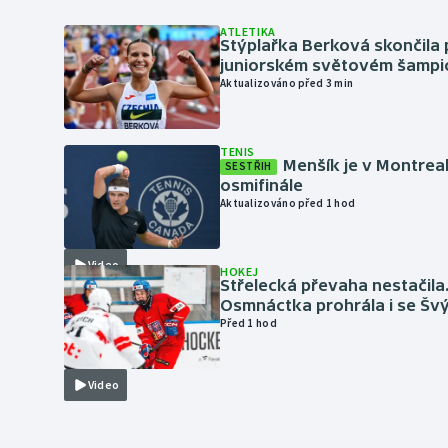
ATLETIKA
Stýplařka Berková skončila 
juniorském světovém šampi
Aktualizováno před 3 min
TENIS
Menšík je v Montrea
SESTŘIH
osmifinále
Aktualizováno před 1 hod
Video
HOKEJ
Střelecká převaha nestačila
Osmnáctka prohrála i se Šv
Před 1 hod
Video