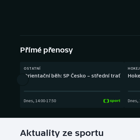
Curling
Dostihy
Florbal
Futsal
Přímé přenosy
Golf
OSTATNÍ
HOKEJ
Orientační běh: SP Česko – střední trať
Hoke
Gymnastika
Dnes
,
14:00
-
17:50
Dnes
,
Aktuality ze sportu