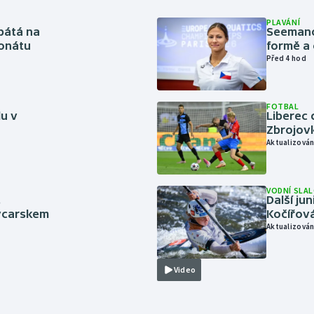
PLAVÁNÍ
pátá na
Seemanov
onátu
formě a 
Před 4 hod
FOTBAL
lu v
Liberec 
Zbrojov
Aktualizován
VODNÍ SLA
.
Další ju
ýcarskem
Kočířová
Aktualizován
Video