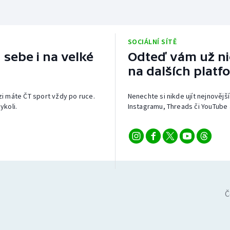
SOCIÁLNÍ SÍTĚ
 sebe i na velké
Odteď vám už nic
na dalších platf
izi máte ČT sport vždy po ruce.
Nenechte si nikde ujít nejnovější
ykoli.
Instagramu, Threads či YouTube 
Č