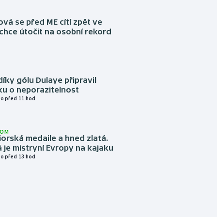
á se před ME cítí zpět ve
chce útočit na osobní rekord
díky gólu Dulaye připravil
ku o neporazitelnost
o před 11 hod
LOM
niorská medaile a hned zlatá.
 je mistryní Evropy na kajaku
o před 13 hod