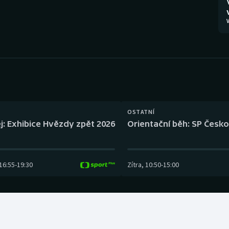
Moderní pětiboj
Triatlon
V
Motorsport
Veslování
Olympijské hry
Vodní slalom
Parasport
Volejbal
Plavání
Ostatní
OSTATNÍ
j: Exhibice Hvězdy zpět 2026
Orientační běh: SP Česko
Plážový volejbal
16:55
-
19:30
Zítra
,
10:50
-
15:00