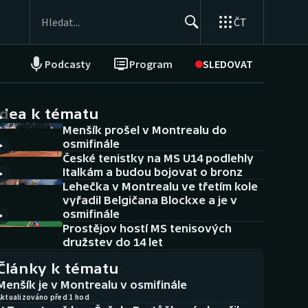
ČT
Podcasty
Program
SLEDOVAT
NEPŘEHLÉDNĚTE
Soutěže
idea k tématu
Menšík prošel v Montrealu do
Historické návraty
osmifinále
České tenistky na MS U14 podlehly
Aplikace ČT sport
Italkám a budou bojovat o bronz
Lehečka v Montrealu ve třetím kole
AZ kvíz
vyřadil Belgičana Blockxe a je v
osmifinále
Prostějov hostí MS tenisových
družstev do 14 let
Články k tématu
Menšík je v Montrealu v osmifinále
Aktualizováno před 1 hod