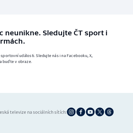
 neunikne. Sledujte ČT sport i
ormách.
 sportovní události. Sledujte nás i na Facebooku, X,
a buďte v obraze.
eská televize na sociálních sítích: