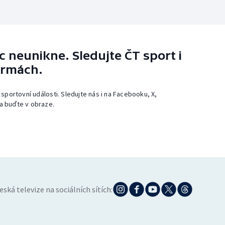
 neunikne. Sledujte ČT sport i
ormách.
 sportovní události. Sledujte nás i na Facebooku, X,
a buďte v obraze.
eská televize na sociálních sítích: