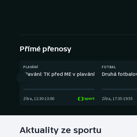
Curling
Dostihy
Florbal
Futsal
Přímé přenosy
Golf
PLAVÁNÍ
FOTBAL
Plavání: TK před ME v plavání
Druhá fotbalov
Gymnastika
Zítra
,
12:30
-
13:00
Zítra
,
17:35
-
19:55
Aktuality ze sportu