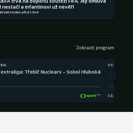
UEFA trvá na bojkotu soutěží FIFA. Její omluva
jí nestačí a Infantinovi už nevěří
Aktualizováno před 1 hod
Zobrazit program
TBAL
OSTATNÍ
extraliga: Třebíč Nuclears – Sokol Hluboká
Orientační
8.8.
,
14:00
-
17: