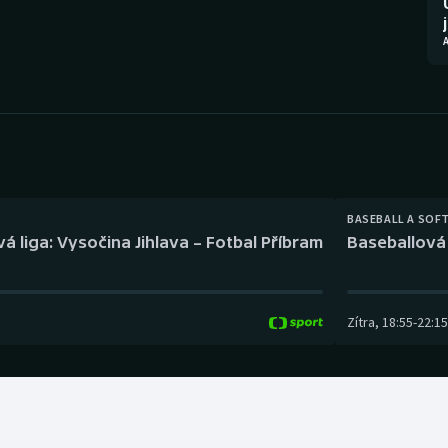
Moderní pětiboj
Triatlon
Motorsport
Veslování
Olympijské hry
Vodní slalom
Parasport
Volejbal
Plavání
Ostatní
BASEBALL A SOF
á liga: Vysočina Jihlava – Fotbal Příbram
Baseballová 
Plážový volejbal
Zítra
,
18:55
-
22:15