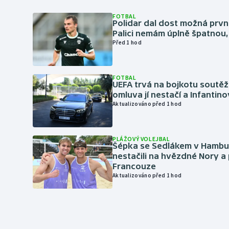
FOTBAL
Polidar dal dost možná první
Palici nemám úplně špatnou, 
Před 1 hod
FOTBAL
UEFA trvá na bojkotu soutěží 
omluva jí nestačí a Infantino
Aktualizováno před 1 hod
PLÁŽOVÝ VOLEJBAL
Šépka se Sedlákem v Hambu
nestačili na hvězdné Nory a 
Francouze
Aktualizováno před 1 hod