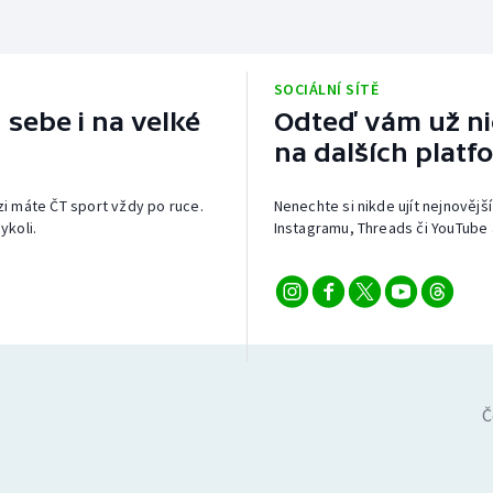
SOCIÁLNÍ SÍTĚ
 sebe i na velké
Odteď vám už nic
na dalších platf
izi máte ČT sport vždy po ruce.
Nenechte si nikde ujít nejnovější
ykoli.
Instagramu, Threads či YouTube 
Č