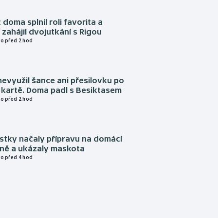
 doma splnil roli favorita a
zahájil dvojutkání s Rigou
o před 2 hod
evyužil šance ani přesilovku po
 kartě. Doma padl s Besiktasem
o před 2 hod
istky načaly přípravu na domácí
zně a ukázaly maskota
o před 4 hod