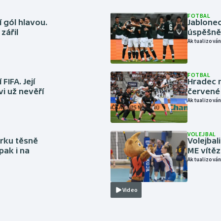
FOTBAL
 gól hlavou.
Jablonec
zářil
úspěšně 
Aktualizován
FOTBAL
FIFA. Její
Hradec n
vi už nevěří
červené
Aktualizován
VOLEJBAL
rku těsně
Volejbal
pak i na
ME vítě
Aktualizován
Video