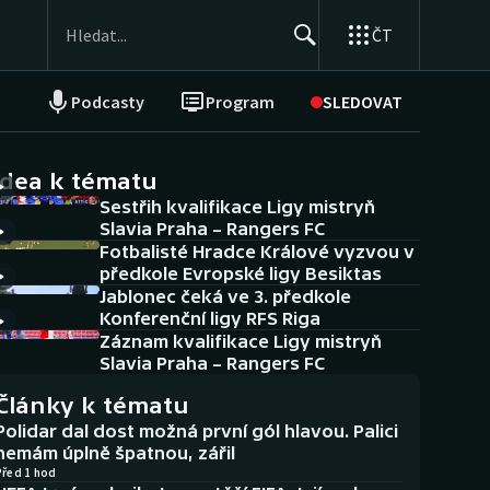
ČT
Podcasty
Program
SLEDOVAT
NEPŘEHLÉDNĚTE
Soutěže
idea k tématu
Sestřih kvalifikace Ligy mistryň
Historické návraty
Slavia Praha – Rangers FC
Fotbalisté Hradce Králové vyzvou v
Aplikace ČT sport
předkole Evropské ligy Besiktas
Jablonec čeká ve 3. předkole
AZ kvíz
Konferenční ligy RFS Riga
Záznam kvalifikace Ligy mistryň
Slavia Praha – Rangers FC
Články k tématu
Polidar dal dost možná první gól hlavou. Palici
nemám úplně špatnou, zářil
Před 1 hod