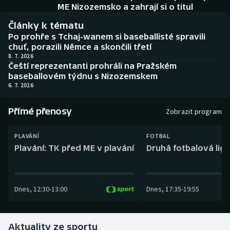
Baseball a softbal
Soutěže
ME Nizozemsko a zahrají si o titul
Články k tématu
Basketbal
Historické návraty
Po prohře s Tchaj-wanem si baseballisté spravili
chuť, porazili Němce a skončili třetí
Biatlon
Aplikace ČT sport
8. 7. 2026
Čeští reprezentanti prohráli na Pražském
baseballovém týdnu s Nizozemskem
Boby a skeleton
AZ kvíz
6. 7. 2026
Box
Přímé přenosy
Zobrazit program
Curling
PLAVÁNÍ
FOTBAL
Plavání: TK před ME v plavání
Druhá fotbalová liga
Dostihy
Florbal
Dnes
,
12:30
-
13:00
Dnes
,
17:35
-
19:55
Futsal
Aktuality ze sportu
Golf