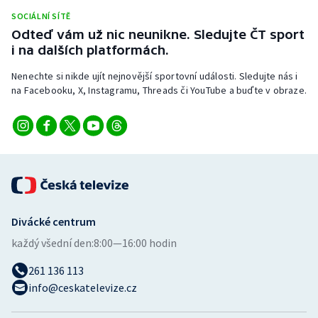
Stolní tenis
SOCIÁLNÍ SÍTĚ
Odteď vám už nic neunikne. Sledujte ČT sport
Triatlon
i na dalších platformách.
Nenechte si nikde ujít nejnovější sportovní události. Sledujte nás i
Veslování
na Facebooku, X, Instagramu, Threads či YouTube a buďte v obraze.
Vodní slalom
Volejbal
Ostatní
Divácké centrum
každý všední den:
8:00—16:00 hodin
261 136 113
info@ceskatelevize.cz