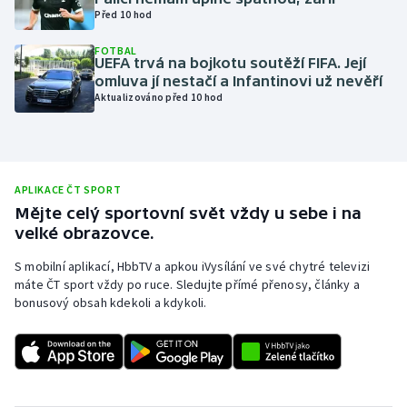
Před 10 hod
Olympijské hry
FOTBAL
UEFA trvá na bojkotu soutěží FIFA. Její
Parasport
omluva jí nestačí a Infantinovi už nevěří
Aktualizováno před 10 hod
Plavání
Plážový volejbal
APLIKACE ČT SPORT
Ragby
Mějte celý sportovní svět vždy u sebe i na
velké obrazovce.
Rychlobruslení
S mobilní aplikací, HbbTV a apkou iVysílání ve své chytré televizi
máte ČT sport vždy po ruce. Sledujte přímé přenosy, články a
Rychlostní kanoistika
bonusový obsah kdekoli a kdykoli.
Short track
Sportovní střelba