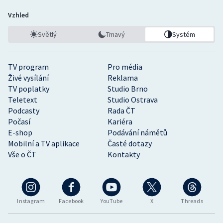
Vzhled
Světlý
Tmavý
Systém
TV program
Pro média
Živé vysílání
Reklama
TV poplatky
Studio Brno
Teletext
Studio Ostrava
Podcasty
Rada ČT
Počasí
Kariéra
E-shop
Podávání námětů
Mobilní a TV aplikace
Časté dotazy
Vše o ČT
Kontakty
Instagram
Facebook
YouTube
X
Threads