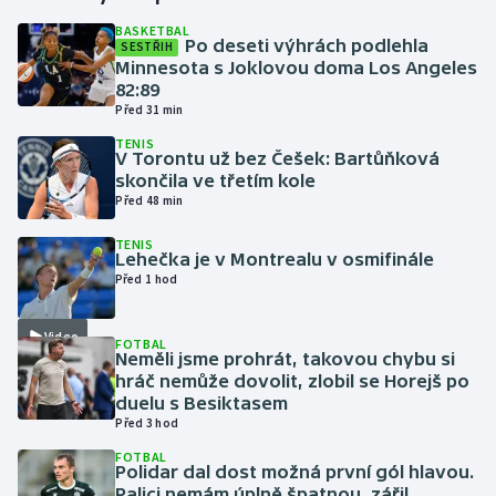
BASKETBAL
Po deseti výhrách podlehla
SESTŘIH
Gymnastika
Minnesota s Joklovou doma Los Angeles
82:89
Házená
Před 31 min
TENIS
Jezdectví
V Torontu už bez Češek: Bartůňková
skončila ve třetím kole
Před 48 min
Judo
TENIS
Lehečka je v Montrealu v osmifinále
Krasobruslení
Před 1 hod
Lezení
Video
FOTBAL
Neměli jsme prohrát, takovou chybu si
Lyže a snowboard
hráč nemůže dovolit, zlobil se Horejš po
duelu s Besiktasem
Moderní pětiboj
Před 3 hod
FOTBAL
Polidar dal dost možná první gól hlavou.
Motorsport
Palici nemám úplně špatnou, zářil