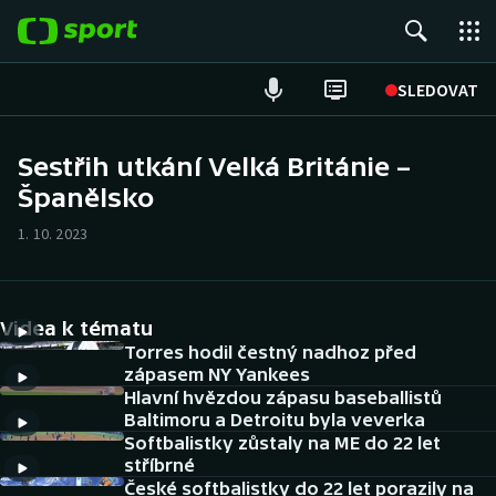
POPULÁRNÍ
SLEDOVAT
Fotbal
Sestřih utkání Velká Británie –
Španělsko
Hokej
1. 10. 2023
Tenis
Atletika
Videa k tématu
Cyklistika
Torres hodil čestný nadhoz před
zápasem NY Yankees
Hlavní hvězdou zápasu baseballistů
DALŠÍ SPORTY
Baltimoru a Detroitu byla veverka
Softbalistky zůstaly na ME do 22 let
Americký fotbal
NEPŘEHLÉDNĚTE
stříbrné
České softbalistky do 22 let porazily na