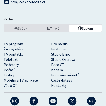
info@ceskatelevize.cz
Vzhled
Světlý
Tmavý
Systém
TV program
Pro média
Živé vysílání
Reklama
TV poplatky
Studio Brno
Teletext
Studio Ostrava
Podcasty
Rada ČT
Počasí
Kariéra
E-shop
Podávání námětů
Mobilní a TV aplikace
Časté dotazy
Vše o ČT
Kontakty