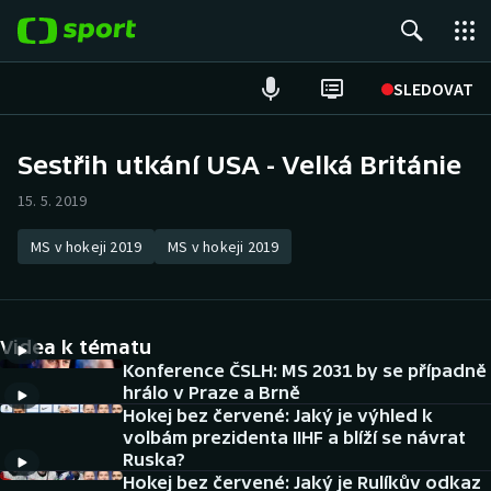
POPULÁRNÍ
SLEDOVAT
Fotbal
Sestřih utkání USA - Velká Británie
Hokej
15. 5. 2019
Tenis
MS v hokeji 2019
MS v hokeji 2019
Atletika
Videa k tématu
Cyklistika
Konference ČSLH: MS 2031 by se případně
hrálo v Praze a Brně
DALŠÍ SPORTY
Hokej bez červené: Jaký je výhled k
volbám prezidenta IIHF a blíží se návrat
Americký fotbal
NEPŘEHLÉDNĚTE
Ruska?
Hokej bez červené: Jaký je Rulíkův odkaz