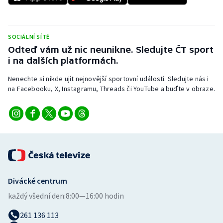
Stolní tenis
Triatlon
SOCIÁLNÍ SÍTĚ
Odteď vám už nic neunikne. Sledujte ČT sport
Veslování
i na dalších platformách.
Vodní slalom
Nenechte si nikde ujít nejnovější sportovní události. Sledujte nás i
na Facebooku, X, Instagramu, Threads či YouTube a buďte v obraze.
Volejbal
Ostatní
Divácké centrum
každý všední den:
8:00—16:00 hodin
261 136 113