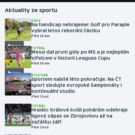
Aktuality ze sportu
Gymnastika
GOLF
Na handicap nehrajeme: Golf pro Paraple
Házená
vybral letos rekordní částku
Před 18 min
Jezdectví
Video
FOTBAL
Messi dal první góly po MS a je nejlepším
Judo
střelcem v historii Leagues Cupu
Před 54 min
Krasobruslení
Video
ATLETIKA
Sportem nabité léto pokračuje. Na ČT
sport sledujte evropské šampionáty i
Lezení
kontinuální studio
Před 1 hod
Lyže a snowboard
FOTBAL
Hradec Králové kvůli pohárům odehraje
Moderní pětiboj
ligový zápas se Zbrojovkou až na
začátku září
Před 2 hod
Motorsport