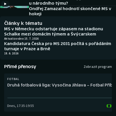
u národního týmu?
Baseball a softbal
Soutěže
Ondřej Zamazal hodnotí skončené MS v
hokeji
Basketbal
Historické návraty
Články k tématu
Biatlon
Aplikace ČT sport
MS v Německu odstartuje zápasem na stadionu
Schalke mezi domácím týmem a Švýcarskem
Aktualizováno 15. 7. 2026
Boby a skeleton
AZ kvíz
Kandidatura Česka pro MS 2031 počítá s pořádáním
turnaje v Praze a Brně
Box
18. 6. 2026
Curling
Přímé přenosy
Zobrazit program
Dostihy
FOTBAL
Druhá fotbalová liga: Vysočina Jihlava – Fotbal Příb
Florbal
Futsal
Dnes
,
17:35
-
19:55
Golf