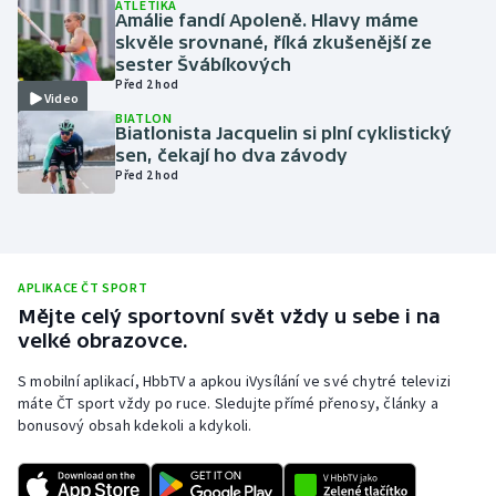
ATLETIKA
Amálie fandí Apoleně. Hlavy máme
Olympijské hry
skvěle srovnané, říká zkušenější ze
sester Švábíkových
Parasport
Před 2 hod
Video
BIATLON
Biatlonista Jacquelin si plní cyklistický
Plavání
sen, čekají ho dva závody
Před 2 hod
Plážový volejbal
Ragby
APLIKACE ČT SPORT
Rychlobruslení
Mějte celý sportovní svět vždy u sebe i na
velké obrazovce.
Rychlostní kanoistika
S mobilní aplikací, HbbTV a apkou iVysílání ve své chytré televizi
máte ČT sport vždy po ruce. Sledujte přímé přenosy, články a
Short track
bonusový obsah kdekoli a kdykoli.
Sportovní střelba