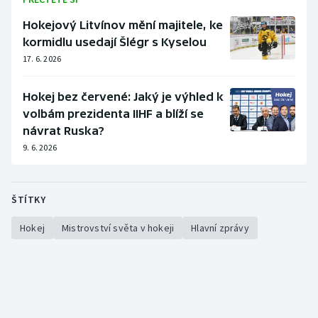
Hokejový Litvínov mění majitele, ke
kormidlu usedají Šlégr s Kyselou
17. 6. 2026
Hokej bez červené: Jaký je výhled k
volbám prezidenta IIHF a blíží se
návrat Ruska?
9. 6. 2026
ŠTÍTKY
Hokej
Mistrovství světa v hokeji
Hlavní zprávy