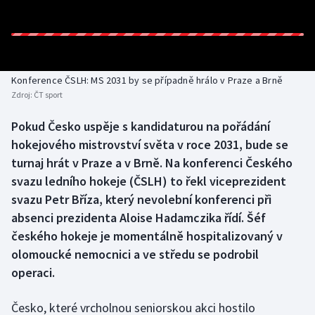
Baseball a softbal
Soutěže
Basketbal
Historické návraty
Biatlon
Aplikace ČT sport
Konference ČSLH: MS 2031 by se případně hrálo v Praze a Brně
Zdroj:
ČT sport
Boby a skeleton
AZ kvíz
Pokud Česko uspěje s kandidaturou na pořádání
hokejového mistrovství světa v roce 2031, bude se
Box
turnaj hrát v Praze a v Brně. Na konferenci Českého
Curling
svazu ledního hokeje (ČSLH) to řekl viceprezident
svazu Petr Bříza, který nevolební konferenci při
Dostihy
absenci prezidenta Aloise Hadamczika řídí. Šéf
českého hokeje je momentálně hospitalizovaný v
Florbal
olomoucké nemocnici a ve středu se podrobil
operaci.
Futsal
Česko, které vrcholnou seniorskou akci hostilo
Golf