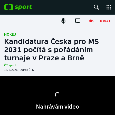
POPULÁRNÍ
SLEDOVAT
Fotbal
HOKEJ
Kandidatura Česka pro MS
Hokej
2031 počítá s pořádáním
turnaje v Praze a Brně
Tenis
ČT sport
Atletika
18. 6. 2026
|
Zdroj:
ČTK
Cyklistika
DALŠÍ SPORTY
Nahrávám video
Americký fotbal
NEPŘEHLÉDNĚTE