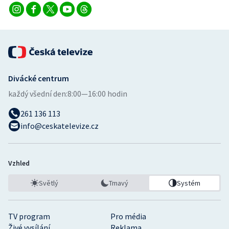
Divácké centrum
každý všední den:
8:00—16:00 hodin
261 136 113
info@ceskatelevize.cz
Vzhled
Světlý
Tmavý
Systém
TV program
Pro média
Živé vysílání
Reklama