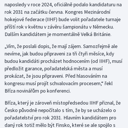
naposledy v roce 2024, oficiálně podalo kandidaturu na
rok 2031 na začátku června. Kongres Mezinárodní
Gymnastika
hokejové federace (IIHF) bude volit pořadatele turnaje
příští rok v květnu v závěru šampionátu v Německu.
Házená
Dalším kandidátem je momentálně Velká Británie.
Jezdectví
„Vím, že poslali dopis, že mají zájem. Samozřejmě ale
nevíme, jak budou připraveni za tři čtyři měsíce, kdy
Judo
budou kandidáti procházet hodnocením (od IIHF), musí
předložit garance, pořadatelská města a musí
Krasobruslení
prokázat, že jsou připraveni. Před hlasováním na
Lezení
kongresu musí projít schvalovacím procesem,“ řekl
Bříza novinářům po konferenci.
Lyže a snowboard
Bříza, který je zároveň místopředsedou IIHF přiznal, že
Moderní pětiboj
Česko původně nepočítalo s tím, že by se ucházelo o
pořadatelství pro rok 2031. Hlavním kandidátem pro
Motorsport
daný rok totiž mělo být Finsko, které se ale spojilo s