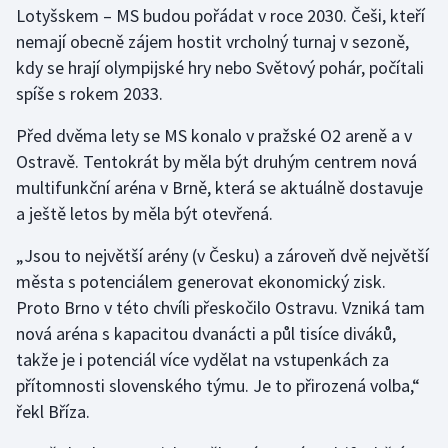
Lotyšskem – MS budou pořádat v roce 2030. Češi, kteří
Olympijské hry
nemají obecně zájem hostit vrcholný turnaj v sezoně,
kdy se hrají olympijské hry nebo Světový pohár, počítali
Parasport
spíše s rokem 2033.
Plavání
Před dvěma lety se MS konalo v pražské O2 areně a v
Ostravě. Tentokrát by měla být druhým centrem nová
Plážový volejbal
multifunkční aréna v Brně, která se aktuálně dostavuje
a ještě letos by měla být otevřená.
Ragby
„Jsou to největší arény (v Česku) a zároveň dvě největší
Rychlobruslení
města s potenciálem generovat ekonomický zisk.
Proto Brno v této chvíli přeskočilo Ostravu. Vzniká tam
Rychlostní kanoistika
nová aréna s kapacitou dvanácti a půl tisíce diváků,
takže je i potenciál více vydělat na vstupenkách za
Short track
přítomnosti slovenského týmu. Je to přirozená volba,“
řekl Bříza.
Sportovní střelba