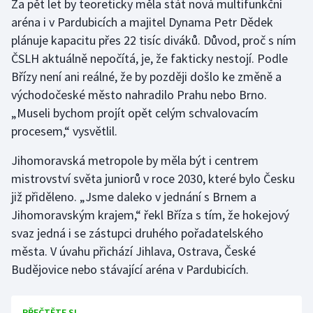
Za pět let by teoreticky měla stát nová multifunkční
Stolní tenis
aréna i v Pardubicích a majitel Dynama Petr Dědek
plánuje kapacitu přes 22 tisíc diváků. Důvod, proč s ním
Triatlon
ČSLH aktuálně nepočítá, je, že fakticky nestojí. Podle
Břízy není ani reálné, že by později došlo ke změně a
Veslování
východočeské město nahradilo Prahu nebo Brno.
Vodní slalom
„Museli bychom projít opět celým schvalovacím
procesem,“ vysvětlil.
Volejbal
Jihomoravská metropole by měla být i centrem
mistrovství světa juniorů v roce 2030, které bylo Česku
Ostatní
již přiděleno. „Jsme daleko v jednání s Brnem a
Jihomoravským krajem,“ řekl Bříza s tím, že hokejový
svaz jedná i se zástupci druhého pořadatelského
města. V úvahu přichází Jihlava, Ostrava, České
Budějovice nebo stávající aréna v Pardubicích.
PŘEČTĚTE SI