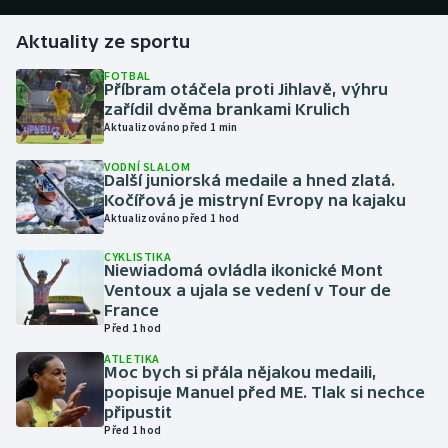
Aktuality ze sportu
Gymnastika
FOTBAL
Příbram otáčela proti Jihlavě, výhru
Házená
zařídil dvěma brankami Krulich
Aktualizováno před 1 min
Jezdectví
VODNÍ SLALOM
Další juniorská medaile a hned zlatá.
Judo
Kočířová je mistryní Evropy na kajaku
Aktualizováno před 1 hod
Krasobruslení
CYKLISTIKA
Niewiadomá ovládla ikonické Mont
Lezení
Ventoux a ujala se vedení v Tour de
France
Před 1 hod
Lyže a snowboard
ATLETIKA
Moc bych si přála nějakou medaili,
Moderní pětiboj
popisuje Manuel před ME. Tlak si nechce
připustit
Motorsport
Před 1 hod