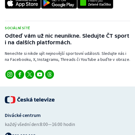
Stolní tenis
Triatlon
SOCIÁLNÍ SÍTĚ
Veslování
Odteď vám už nic neunikne. Sledujte ČT sport
i na dalších platformách.
Vodní slalom
Nenechte si nikde ujít nejnovější sportovní události. Sledujte nás i
na Facebooku, X, Instagramu, Threads či YouTube a buďte v obraze.
Volejbal
Ostatní
Divácké centrum
každý všední den:
8:00—16:00 hodin