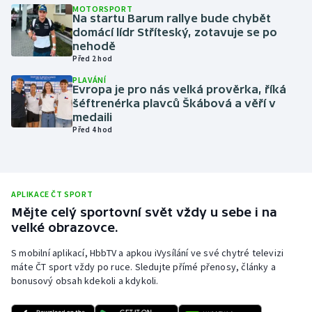
MOTORSPORT
Na startu Barum rallye bude chybět
Olympijské hry
domácí lídr Stříteský, zotavuje se po
nehodě
Parasport
Před 2 hod
PLAVÁNÍ
Plavání
Evropa je pro nás velká prověrka, říká
šéftrenérka plavců Škábová a věří v
medaili
Plážový volejbal
Před 4 hod
Ragby
Rychlobruslení
APLIKACE ČT SPORT
Mějte celý sportovní svět vždy u sebe i na
Rychlostní kanoistika
velké obrazovce.
S mobilní aplikací, HbbTV a apkou iVysílání ve své chytré televizi
Short track
máte ČT sport vždy po ruce. Sledujte přímé přenosy, články a
bonusový obsah kdekoli a kdykoli.
Sportovní střelba