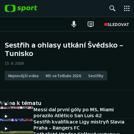
POPULÁRNÍ
SLEDOVAT
Fotbal
Sestřih a ohlasy utkání Švédsko –
Tunisko
Hokej
15. 6. 2026
Tenis
Nejnovější videa
MS ve fotbale 2026
Sestřihy
Atletika
Cyklistika
Videa k tématu
DALŠÍ SPORTY
Messi dal první góly po MS, Miami
porazilo Atlético San Luis 4:2
Sestřih kvalifikace Ligy mistryň Slavia
Americký fotbal
NEPŘEHLÉDNĚTE
Praha – Rangers FC