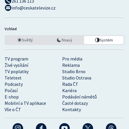
261 136 113
info@ceskatelevize.cz
Vzhled
Světlý
Tmavý
Systém
TV program
Pro média
Živé vysílání
Reklama
TV poplatky
Studio Brno
Teletext
Studio Ostrava
Podcasty
Rada ČT
Počasí
Kariéra
E-shop
Podávání námětů
Mobilní a TV aplikace
Časté dotazy
Vše o ČT
Kontakty