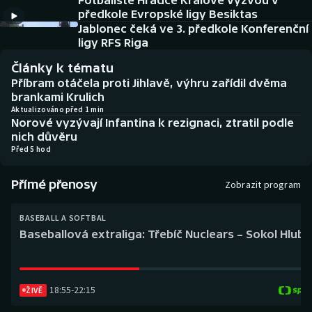
Fotbalisté Hradce Králové vyzvou v
Baseball a softbal
Soutěže
předkole Evropské ligy Besiktas
Jablonec čeká ve 3. předkole Konferenční
Basketbal
Historické návraty
ligy RFS Riga
Články k tématu
Biatlon
Aplikace ČT sport
Příbram otáčela proti Jihlavě, výhru zařídil dvěma
brankami Krulich
Boby a skeleton
AZ kvíz
Aktualizováno před 1 min
Norové vyzývají Infantina k rezignaci, ztratil podle
nich důvěru
Box
Před 5 hod
Curling
Přímé přenosy
Zobrazit program
Dostihy
BASEBALL A SOFTBAL
Baseballová extraliga: Třebíč Nuclears – Sokol Hlub
Florbal
Futsal
18:55
-
22:15
ŽIVĚ
Golf