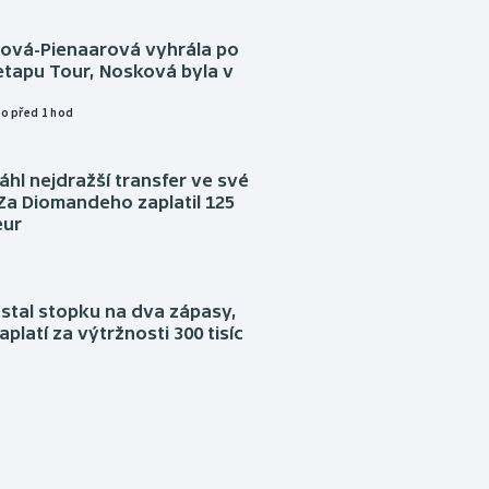
tová-Pienaarová vyhrála po
etapu Tour, Nosková byla v
o před 1 hod
áhl nejdražší transfer ve své
. Za Diomandeho zaplatil 125
eur
stal stopku na dva zápasy,
aplatí za výtržnosti 300 tisíc