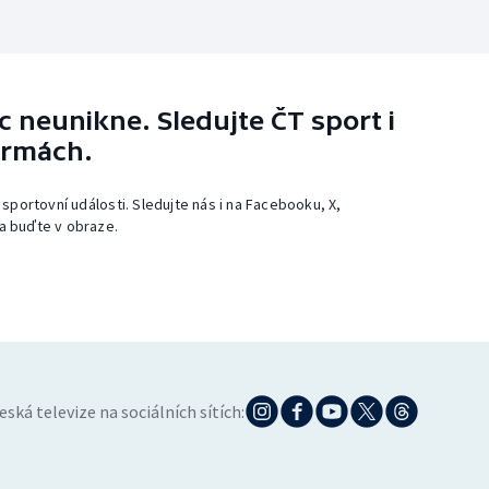
 neunikne. Sledujte ČT sport i
ormách.
 sportovní události. Sledujte nás i na Facebooku, X,
a buďte v obraze.
eská televize na sociálních sítích: