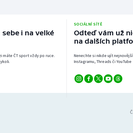
SOCIÁLNÍ SÍTĚ
 sebe i na velké
Odteď vám už nic
na dalších platf
izi máte ČT sport vždy po ruce.
Nenechte si nikde ujít nejnovější
ykoli.
Instagramu, Threads či YouTube 
Č