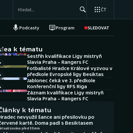
ČT
Podcasty
Program
SLEDOVAT
NEPŘEHLÉDNĚTE
Soutěže
idea k tématu
Sestřih kvalifikace Ligy mistryň
Historické návraty
Slavia Praha – Rangers FC
Fotbalisté Hradce Králové vyzvou v
Aplikace ČT sport
předkole Evropské ligy Besiktas
Jablonec čeká ve 3. předkole
AZ kvíz
Konferenční ligy RFS Riga
Záznam kvalifikace Ligy mistryň
Slavia Praha – Rangers FC
Články k tématu
Hradec nevyužil šance ani přesilovku po
červené kartě. Doma padl s Besiktasem
Aktualizováno před 30 min