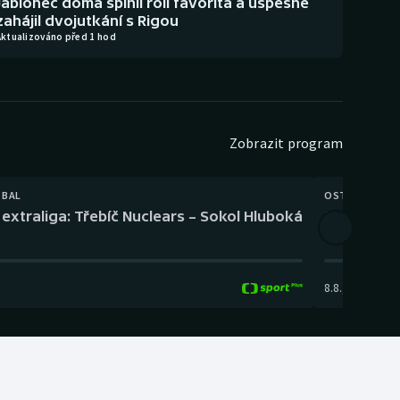
Jablonec doma splnil roli favorita a úspěšně
zahájil dvojutkání s Rigou
Aktualizováno před 1 hod
Zobrazit program
TBAL
OSTATNÍ
extraliga: Třebíč Nuclears – Sokol Hluboká
Orientační
8.8.
,
14:00
-
17: