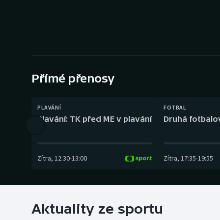
Curling
Dostihy
Florbal
Futsal
Přímé přenosy
Golf
PLAVÁNÍ
FOTBAL
Plavání: TK před ME v plavání
Druhá fotbalov
Gymnastika
Zítra
,
12:30
-
13:00
Zítra
,
17:35
-
19:55
Aktuality ze sportu