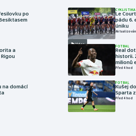
CYKLISTIKA
řesilovku po
Le Cour
 Besiktasem
pádu 6. 
úniku
Aktualizován
Video
FOTBAL
orita a
Real dot
s Rigou
historii
milionů 
Před 4 hod
FOTBAL
vu na domácí
Kušej do
ta
Sparta z
Před 4 hod