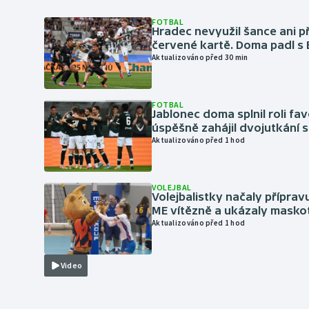
FOTBAL
Hradec nevyužil šance ani p
červené kartě. Doma padl s
Aktualizováno před 30 min
FOTBAL
Jablonec doma splnil roli fav
úspěšně zahájil dvojutkání 
Aktualizováno před 1 hod
VOLEJBAL
Volejbalistky načaly přípra
ME vítězně a ukázaly masko
Aktualizováno před 1 hod
Video