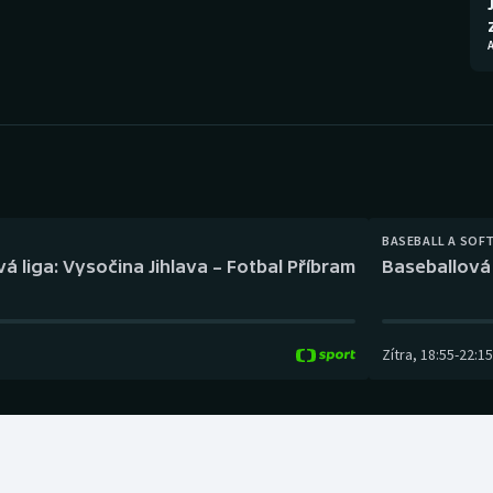
Moderní pětiboj
Triatlon
Motorsport
Veslování
Olympijské hry
Vodní slalom
Parasport
Volejbal
Plavání
Ostatní
BASEBALL A SOF
á liga: Vysočina Jihlava – Fotbal Příbram
Baseballová 
Plážový volejbal
Zítra
,
18:55
-
22:15