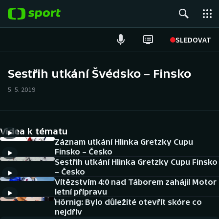
POPULÁRNÍ
SLEDOVAT
Fotbal
Sestřih utkání Švédsko – Finsko
Hokej
5. 5. 2019
Tenis
Videa k tématu
Atletika
Záznam utkání Hlinka Gretzky Cupu
Finsko – Česko
Cyklistika
Sestřih utkání Hlinka Gretzky Cupu Finsko
– Česko
DALŠÍ SPORTY
Vítězstvím 4:0 nad Táborem zahájil Motor
letní přípravu
Americký fotbal
Hörnig: Bylo důležité otevřít skóre co
NEPŘEHLÉDNĚTE
nejdřív