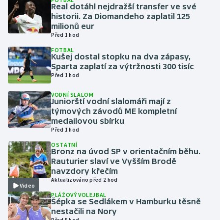
Real dotáhl nejdražší transfer ve své
historii. Za Diomandeho zaplatil 125
Gymnastika
milionů eur
Před 1 hod
Házená
FOTBAL
Kušej dostal stopku na dva zápasy,
Sparta zaplatí za výtržnosti 300 tisíc
Jezdectví
Před 1 hod
Judo
VODNÍ SLALOM
Juniorští vodní slalomáři mají z
týmových závodů ME kompletní
Krasobruslení
medailovou sbírku
Před 1 hod
Lezení
OSTATNÍ
Bronz na úvod SP v orientačním běhu.
Rauturier slaví ve Vyšším Brodě
Lyže a snowboard
navzdory křečím
Aktualizováno před 2 hod
Video
Moderní pětiboj
PLÁŽOVÝ VOLEJBAL
Šépka se Sedlákem v Hamburku těsně
Motorsport
nestačili na Nory
Před 5 hod