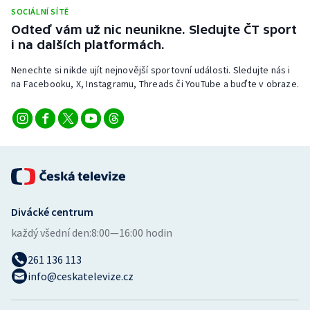
Stolní tenis
SOCIÁLNÍ SÍTĚ
Odteď vám už nic neunikne. Sledujte ČT sport
Triatlon
i na dalších platformách.
Nenechte si nikde ujít nejnovější sportovní události. Sledujte nás i
Veslování
na Facebooku, X, Instagramu, Threads či YouTube a buďte v obraze.
Vodní slalom
Volejbal
Ostatní
Divácké centrum
každý všední den:
8:00—16:00 hodin
261 136 113
info@ceskatelevize.cz