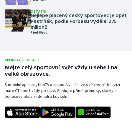
Olympijské hry
OSTATNÍ
Nejlépe placený český sportovec je opět
Pastrňák, podle Forbesu vydělal 275
Parasport
milionů
Před 6 hod
Plavání
Plážový volejbal
APLIKACE ČT SPORT
Ragby
Mějte celý sportovní svět vždy u sebe i na
velké obrazovce.
Rychlobruslení
S mobilní aplikací, HbbTV a apkou iVysílání ve své chytré televizi
máte ČT sport vždy po ruce. Sledujte přímé přenosy, články a
Rychlostní kanoistika
bonusový obsah kdekoli a kdykoli.
Short track
Sportovní střelba