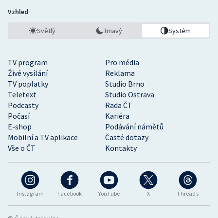
Vzhled
Světlý
Tmavý
Systém
TV program
Pro média
Živé vysílání
Reklama
TV poplatky
Studio Brno
Teletext
Studio Ostrava
Podcasty
Rada ČT
Počasí
Kariéra
E-shop
Podávání námětů
Mobilní a TV aplikace
Časté dotazy
Vše o ČT
Kontakty
Instagram
Facebook
YouTube
X
Threads