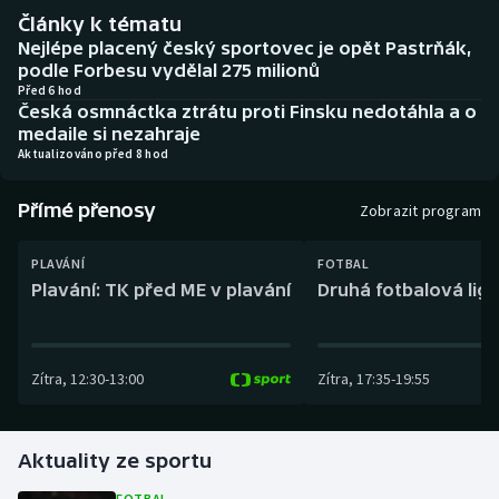
Baseball a softbal
Soutěže
Články k tématu
Nejlépe placený český sportovec je opět Pastrňák,
Basketbal
Historické návraty
podle Forbesu vydělal 275 milionů
Před 6 hod
Česká osmnáctka ztrátu proti Finsku nedotáhla a o
Biatlon
Aplikace ČT sport
medaile si nezahraje
Aktualizováno před 8 hod
Boby a skeleton
AZ kvíz
Přímé přenosy
Zobrazit program
Box
PLAVÁNÍ
FOTBAL
Curling
Plavání: TK před ME v plavání
Druhá fotbalová liga
Dostihy
Zítra
,
12:30
-
13:00
Zítra
,
17:35
-
19:55
Florbal
Futsal
Aktuality ze sportu
Golf
FOTBAL