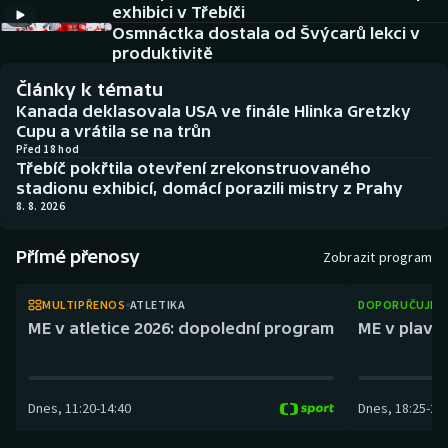
exhibici v Třebíči
Baseball a softbal
Soutěže
Osmnáctka dostala od Švýcarů lekci v
produktivitě
Basketbal
Historické návraty
Články k tématu
Biatlon
Aplikace ČT sport
Kanada deklasovala USA ve finále Hlinka Gretzky
Cupu a vrátila se na trůn
Před 18 hod
Boby a skeleton
AZ kvíz
Třebíč pokřtila otevření zrekonstruovaného
stadionu exhibicí, domácí porazili mistry z Prahy
Box
8. 8. 2026
Curling
Přímé přenosy
Zobrazit program
Dostihy
MULTIPŘENOS
ATLETIKA
DOPORUČUJEM
ME v atletice 2026: dopolední program
ME v plaván
Florbal
Futsal
Dnes
,
11:20
-
14:40
Dnes
,
18:25
-
21
Golf