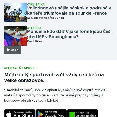
CYKLISTIKA
Olympijské hry
Volleringová uhájila náskok a podruhé v
kariéře triumfovala na Tour de France
Aktualizováno před 10 hod
Parasport
ATLETIKA
Manuel a kdo dál? V jaké formě jsou Češi
Plavání
před ME v Birminghamu?
Před 10 hod
Plážový volejbal
Video
Ragby
APLIKACE ČT SPORT
Rychlobruslení
Mějte celý sportovní svět vždy u sebe i na
velké obrazovce.
Rychlostní kanoistika
S mobilní aplikací, HbbTV a apkou iVysílání ve své chytré televizi
máte ČT sport vždy po ruce. Sledujte přímé přenosy, články a
Short track
bonusový obsah kdekoli a kdykoli.
Sportovní střelba