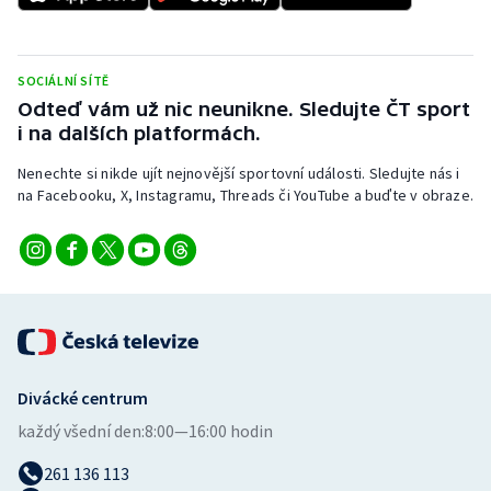
Stolní tenis
Triatlon
SOCIÁLNÍ SÍTĚ
Odteď vám už nic neunikne. Sledujte ČT sport
Veslování
i na dalších platformách.
Vodní slalom
Nenechte si nikde ujít nejnovější sportovní události. Sledujte nás i
na Facebooku, X, Instagramu, Threads či YouTube a buďte v obraze.
Volejbal
Ostatní
Divácké centrum
každý všední den:
8:00—16:00 hodin
261 136 113