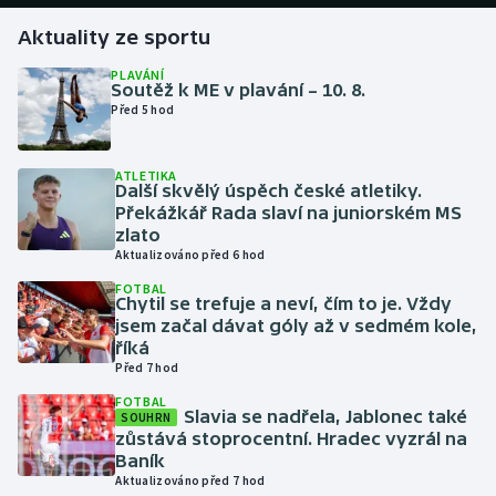
Aktuality ze sportu
Gymnastika
PLAVÁNÍ
Soutěž k ME v plavání – 10. 8.
Házená
Před 5 hod
Jezdectví
ATLETIKA
Další skvělý úspěch české atletiky.
Judo
Překážkář Rada slaví na juniorském MS
zlato
Aktualizováno před 6 hod
Krasobruslení
FOTBAL
Chytil se trefuje a neví, čím to je. Vždy
Lezení
jsem začal dávat góly až v sedmém kole,
říká
Lyže a snowboard
Před 7 hod
FOTBAL
Slavia se nadřela, Jablonec také
SOUHRN
Moderní pětiboj
zůstává stoprocentní. Hradec vyzrál na
Baník
Motorsport
Aktualizováno před 7 hod