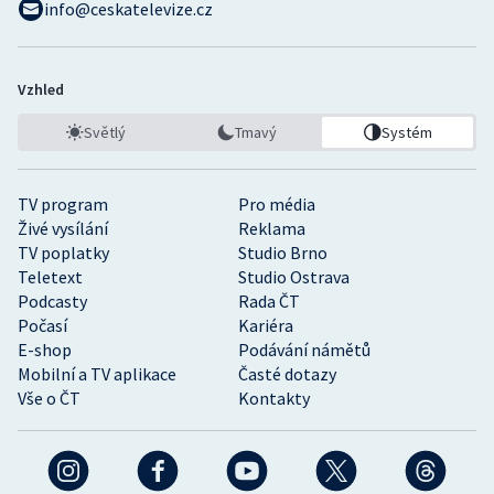
info@ceskatelevize.cz
Vzhled
Světlý
Tmavý
Systém
TV program
Pro média
Živé vysílání
Reklama
TV poplatky
Studio Brno
Teletext
Studio Ostrava
Podcasty
Rada ČT
Počasí
Kariéra
E-shop
Podávání námětů
Mobilní a TV aplikace
Časté dotazy
Vše o ČT
Kontakty