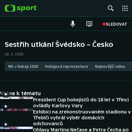
POPULÁRNÍ
SLEDOVAT
Fotbal
Sestřih utkání Švédsko – Česko
Hokej
18. 5. 2026
Tenis
MS v hokeji 2026
Hokejová reprezentace
Nejnovější videa
Atletika
Videa k tématu
Cyklistika
President Cup hokejistů do 18 let v Třinci
ovládly Karlovy Vary
DALŠÍ SPORTY
Exhibici na zrekonstruovaném stadionu v
Třebíči vyhrál výběr domácích
Americký fotbal
NEPŘEHLÉDNĚTE
odchovanců
Ohlasy Martina Nečase a Petra Čecha po