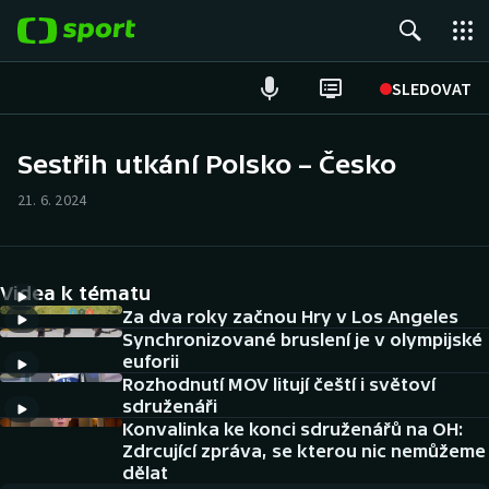
POPULÁRNÍ
SLEDOVAT
Fotbal
Sestřih utkání Polsko – Česko
Hokej
21. 6. 2024
Tenis
Videa k tématu
Atletika
Za dva roky začnou Hry v Los Angeles
Synchronizované bruslení je v olympijské
Cyklistika
euforii
Rozhodnutí MOV litují čeští i světoví
DALŠÍ SPORTY
sdruženáři
Konvalinka ke konci sdruženářů na OH:
Americký fotbal
Zdrcující zpráva, se kterou nic nemůžeme
NEPŘEHLÉDNĚTE
dělat