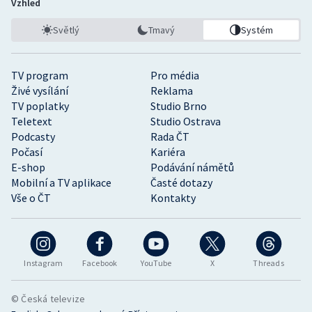
Vzhled
Světlý
Tmavý
Systém
TV program
Pro média
Živé vysílání
Reklama
TV poplatky
Studio Brno
Teletext
Studio Ostrava
Podcasty
Rada ČT
Počasí
Kariéra
E-shop
Podávání námětů
Mobilní a TV aplikace
Časté dotazy
Vše o ČT
Kontakty
Instagram
Facebook
YouTube
X
Threads
© Česká televize