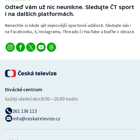
Stolní tenis
Odteď vám už nic neunikne. Sledujte ČT sport
i na dalších platformách.
Triatlon
Nenechte si nikde ujít nejnovější sportovní události. Sledujte nás i
na Facebooku, X, Instagramu, Threads či YouTube a buďte v obraze.
Veslování
Vodní slalom
Volejbal
Ostatní
Divácké centrum
každý všední den:
8:00—16:00 hodin
261 136 113
info@ceskatelevize.cz