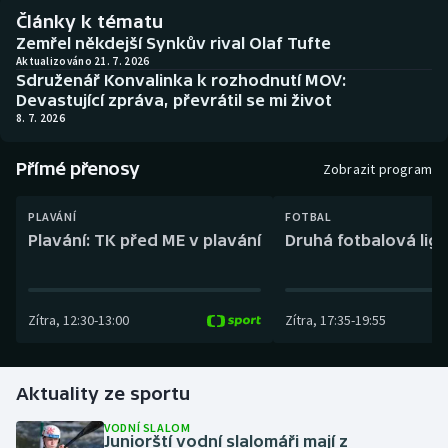
Baseball a softbal
Soutěže
Články k tématu
Zemřel někdejší Synkův rival Olaf Tufte
Basketbal
Historické návraty
Aktualizováno 21. 7. 2026
Sdruženář Konvalinka k rozhodnutí MOV:
Devastující zpráva, převrátil se mi život
Biatlon
Aplikace ČT sport
8. 7. 2026
Boby a skeleton
AZ kvíz
Přímé přenosy
Zobrazit program
Box
PLAVÁNÍ
FOTBAL
Plavání: TK před ME v plavání
Druhá fotbalová liga
Curling
Dostihy
Zítra
,
12:30
-
13:00
Zítra
,
17:35
-
19:55
Florbal
Aktuality ze sportu
Futsal
VODNÍ SLALOM
Juniorští vodní slalomáři mají z
Golf