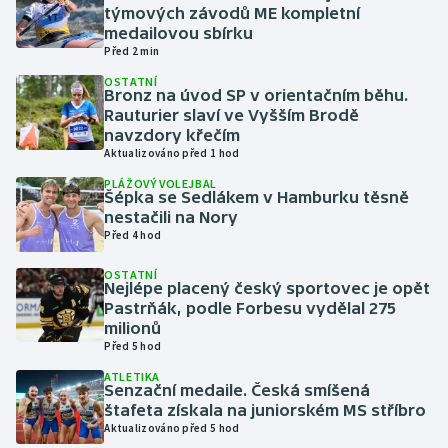
týmových závodů ME kompletní
medailovou sbírku
Gymnastika
Před 2 min
OSTATNÍ
Házená
Bronz na úvod SP v orientačním běhu.
Rauturier slaví ve Vyšším Brodě
navzdory křečím
Jezdectví
Aktualizováno před 1 hod
PLÁŽOVÝ VOLEJBAL
Judo
Šépka se Sedlákem v Hamburku těsně
nestačili na Nory
Krasobruslení
Před 4 hod
OSTATNÍ
Lezení
Nejlépe placený český sportovec je opět
Pastrňák, podle Forbesu vydělal 275
milionů
Lyže a snowboard
Před 5 hod
ATLETIKA
Moderní pětiboj
Senzační medaile. Česká smíšená
štafeta získala na juniorském MS stříbro
Motorsport
Aktualizováno před 5 hod