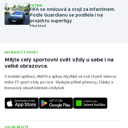
FOTBAL
Olympijské hry
FIFA se omlouvá a stojí za Infantinem.
Podle Guardianu se podílela i na
projektu superligy
Parasport
Před 6 hod
Plavání
Plážový volejbal
APLIKACE ČT SPORT
Mějte celý sportovní svět vždy u sebe i na
Ragby
velké obrazovce.
S mobilní aplikací, HbbTV a apkou iVysílání ve své chytré televizi
Rychlobruslení
máte ČT sport vždy po ruce. Sledujte přímé přenosy, články a
bonusový obsah kdekoli a kdykoli.
Rychlostní kanoistika
Short track
Sportovní střelba
SOCIÁLNÍ SÍTĚ