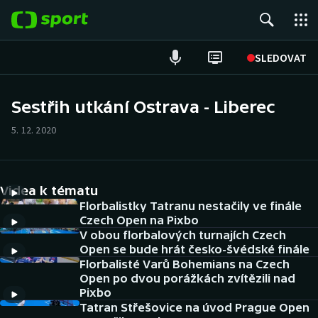
POPULÁRNÍ
SLEDOVAT
Fotbal
Sestřih utkání Ostrava - Liberec
Hokej
5. 12. 2020
Tenis
Videa k tématu
Atletika
Florbalistky Tatranu nestačily ve finále
Czech Open na Pixbo
Cyklistika
V obou florbalových turnajích Czech
Open se bude hrát česko-švédské finále
DALŠÍ SPORTY
Florbalisté Varů Bohemians na Czech
Open po dvou porážkách zvítězili nad
Pixbo
Americký fotbal
NEPŘEHLÉDNĚTE
Tatran Střešovice na úvod Prague Open