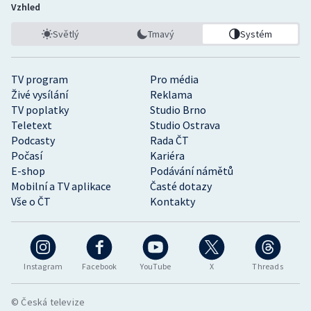
Vzhled
Světlý
Tmavý
Systém
TV program
Pro média
Živé vysílání
Reklama
TV poplatky
Studio Brno
Teletext
Studio Ostrava
Podcasty
Rada ČT
Počasí
Kariéra
E-shop
Podávání námětů
Mobilní a TV aplikace
Časté dotazy
Vše o ČT
Kontakty
Instagram
Facebook
YouTube
X
Threads
© Česká televize