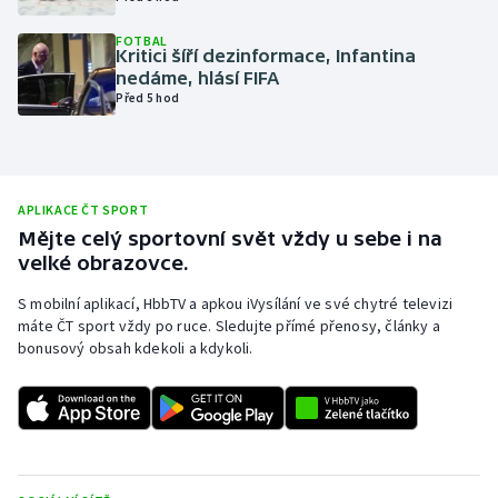
Olympijské hry
FOTBAL
Kritici šíří dezinformace, Infantina
nedáme, hlásí FIFA
Parasport
Před 5 hod
Plavání
Plážový volejbal
APLIKACE ČT SPORT
Mějte celý sportovní svět vždy u sebe i na
Ragby
velké obrazovce.
Rychlobruslení
S mobilní aplikací, HbbTV a apkou iVysílání ve své chytré televizi
máte ČT sport vždy po ruce. Sledujte přímé přenosy, články a
bonusový obsah kdekoli a kdykoli.
Rychlostní kanoistika
Short track
Sportovní střelba