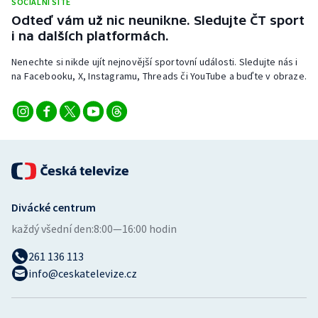
SOCIÁLNÍ SÍTĚ
Stolní tenis
Odteď vám už nic neunikne. Sledujte ČT sport
i na dalších platformách.
Triatlon
Nenechte si nikde ujít nejnovější sportovní události. Sledujte nás i
na Facebooku, X, Instagramu, Threads či YouTube a buďte v obraze.
Veslování
Vodní slalom
Volejbal
Ostatní
Divácké centrum
každý všední den:
8:00—16:00 hodin
261 136 113
info@ceskatelevize.cz