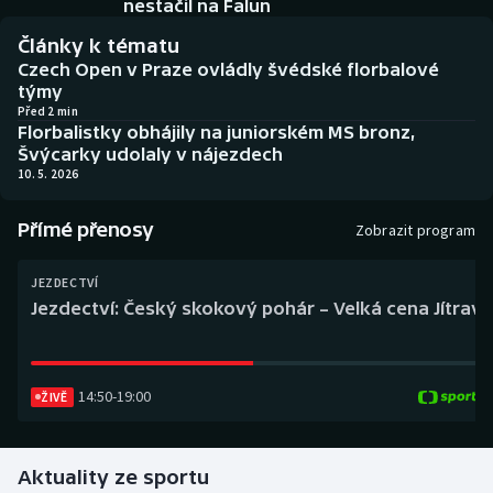
nestačil na Falun
Baseball a softbal
Soutěže
Články k tématu
Basketbal
Historické návraty
Czech Open v Praze ovládly švédské florbalové
týmy
Před 2 min
Biatlon
Aplikace ČT sport
Florbalistky obhájily na juniorském MS bronz,
Švýcarky udolaly v nájezdech
Boby a skeleton
AZ kvíz
10. 5. 2026
Box
Přímé přenosy
Zobrazit program
Curling
JEZDECTVÍ
Jezdectví: Český skokový pohár – Velká cena Jítravy
Dostihy
Florbal
14:50
-
19:00
ŽIVĚ
Futsal
Aktuality ze sportu
Golf