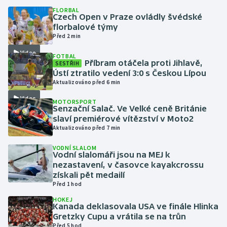
FLORBAL
Czech Open v Praze ovládly švédské
Gymnastika
florbalové týmy
Před 2 min
Házená
Video
FOTBAL
Příbram otáčela proti Jihlavě,
SESTŘIH
Jezdectví
Ústí ztratilo vedení 3:0 s Českou Lípou
Aktualizováno před 6 min
Judo
Video
MOTORSPORT
Senzační Salač. Ve Velké ceně Británie
slaví premiérové vítězství v Moto2
Krasobruslení
Aktualizováno před 7 min
Lezení
VODNÍ SLALOM
Vodní slalomáři jsou na MEJ k
nezastavení, v časovce kayakcrossu
Lyže a snowboard
získali pět medailí
Před 1 hod
Moderní pětiboj
HOKEJ
Kanada deklasovala USA ve finále Hlinka
Gretzky Cupu a vrátila se na trůn
Motorsport
Před 5 hod