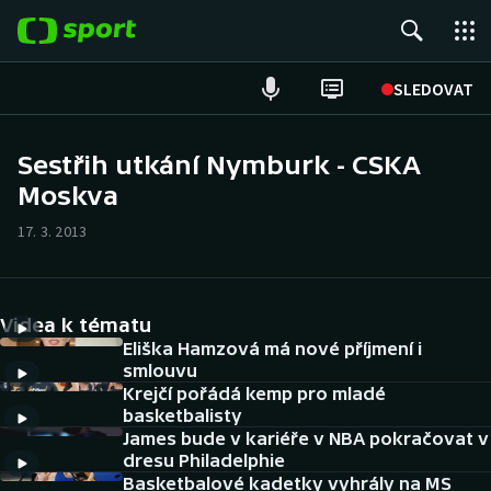
POPULÁRNÍ
SLEDOVAT
Fotbal
Sestřih utkání Nymburk - CSKA
Moskva
Hokej
17. 3. 2013
Tenis
Atletika
Videa k tématu
Cyklistika
Eliška Hamzová má nové příjmení i
smlouvu
Krejčí pořádá kemp pro mladé
DALŠÍ SPORTY
basketbalisty
James bude v kariéře v NBA pokračovat v
Americký fotbal
NEPŘEHLÉDNĚTE
dresu Philadelphie
Basketbalové kadetky vyhrály na MS