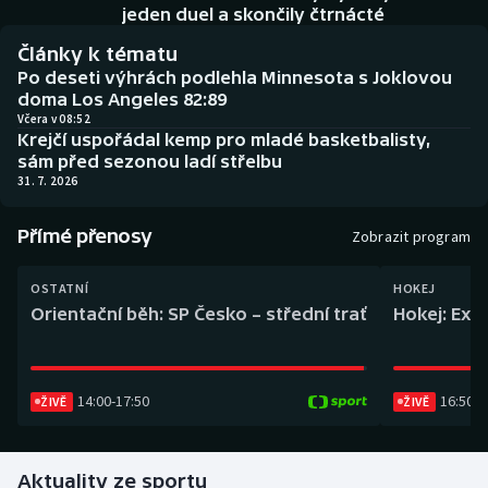
Baseball a softbal
Soutěže
jeden duel a skončily čtrnácté
Články k tématu
Basketbal
Historické návraty
Po deseti výhrách podlehla Minnesota s Joklovou
doma Los Angeles 82:89
Biatlon
Aplikace ČT sport
Včera v 08:52
Krejčí uspořádal kemp pro mladé basketbalisty,
sám před sezonou ladí střelbu
Boby a skeleton
AZ kvíz
31. 7. 2026
Box
Přímé přenosy
Zobrazit program
Curling
OSTATNÍ
HOKEJ
Orientační běh: SP Česko – střední trať
Hokej: Exh
Dostihy
Florbal
14:00
-
17:50
16:50
-
1
ŽIVĚ
ŽIVĚ
Futsal
Aktuality ze sportu
Golf