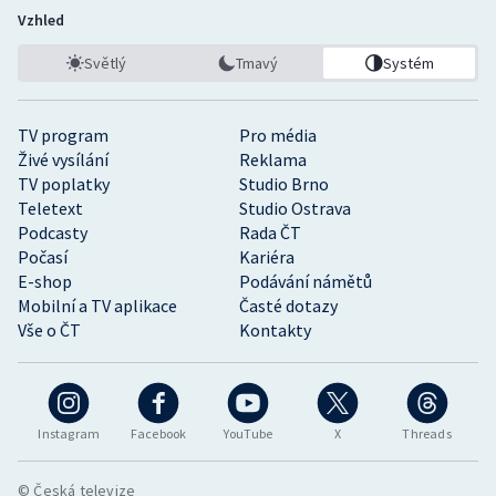
Vzhled
Světlý
Tmavý
Systém
TV program
Pro média
Živé vysílání
Reklama
TV poplatky
Studio Brno
Teletext
Studio Ostrava
Podcasty
Rada ČT
Počasí
Kariéra
E-shop
Podávání námětů
Mobilní a TV aplikace
Časté dotazy
Vše o ČT
Kontakty
Instagram
Facebook
YouTube
X
Threads
© Česká televize