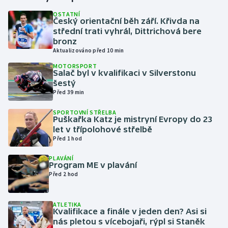
OSTATNÍ
Český orientační běh září. Křivda na
Gymnastika
střední trati vyhrál, Dittrichová bere
bronz
Házená
Aktualizováno před 10 min
MOTORSPORT
Jezdectví
Salač byl v kvalifikaci v Silverstonu
šestý
Před 39 min
Judo
SPORTOVNÍ STŘELBA
Puškařka Katz je mistryní Evropy do 23
Krasobruslení
let v třípolohové střelbě
Před 1 hod
Lezení
PLAVÁNÍ
Program ME v plavání
Lyže a snowboard
Před 2 hod
Moderní pětiboj
ATLETIKA
Kvalifikace a finále v jeden den? Asi si
Motorsport
nás pletou s vícebojaři, rýpl si Staněk