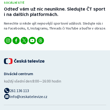
SOCIÁLNÍ SÍTĚ
Stolní tenis
Odteď vám už nic neunikne. Sledujte ČT sport
i na dalších platformách.
Triatlon
Nenechte si nikde ujít nejnovější sportovní události. Sledujte nás i
Veslování
na Facebooku, X, Instagramu, Threads či YouTube a buďte v obraze.
Vodní slalom
Volejbal
Ostatní
Divácké centrum
každý všední den:
8:00—16:00 hodin
261 136 113
info@ceskatelevize.cz