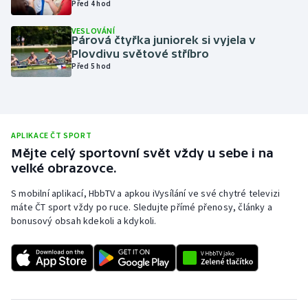
Před 4 hod
Olympijské hry
VESLOVÁNÍ
Párová čtyřka juniorek si vyjela v
Parasport
Plovdivu světové stříbro
Před 5 hod
Plavání
Plážový volejbal
APLIKACE ČT SPORT
Ragby
Mějte celý sportovní svět vždy u sebe i na
velké obrazovce.
Rychlobruslení
S mobilní aplikací, HbbTV a apkou iVysílání ve své chytré televizi
máte ČT sport vždy po ruce. Sledujte přímé přenosy, články a
Rychlostní kanoistika
bonusový obsah kdekoli a kdykoli.
Short track
Sportovní střelba