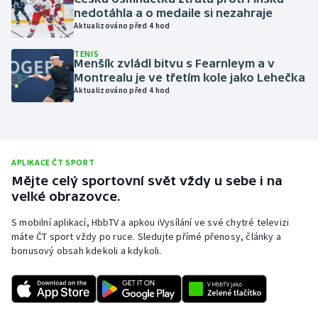
nedotáhla a o medaile si nezahraje
Olympijské hry
Aktualizováno před 4 hod
Parasport
TENIS
Menšík zvládl bitvu s Fearnleym a v
Montrealu je ve třetím kole jako Lehečka
Plavání
Aktualizováno před 4 hod
Plážový volejbal
Ragby
APLIKACE ČT SPORT
Mějte celý sportovní svět vždy u sebe i na
Rychlobruslení
velké obrazovce.
S mobilní aplikací, HbbTV a apkou iVysílání ve své chytré televizi
Rychlostní kanoistika
máte ČT sport vždy po ruce. Sledujte přímé přenosy, články a
bonusový obsah kdekoli a kdykoli.
Short track
Sportovní střelba