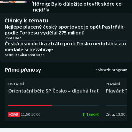
Baseball a softbal
Soutěže
Hörnig: Bylo důležité otevřít skóre co
nejdřív
Basketbal
Historické návraty
Články k tématu
Nejlépe placený český sportovec je opět Pastrňák,
Biatlon
Aplikace ČT sport
podle Forbesu vydělal 275 milionů
Před 1 hod
Česká osmnáctka ztrátu proti Finsku nedotáhla a o
Boby a skeleton
AZ kvíz
medaile si nezahraje
Aktualizováno před 4 hod
Box
Přímé přenosy
Zobrazit program
Curling
OSTATNÍ
PLAVÁNÍ
Dostihy
Orientační běh: SP Česko – dlouhá trať
Plavání: TK
Florbal
11:50
-
16:00
Zítra
,
12:30
-
13:
ŽIVĚ
Futsal
Golf