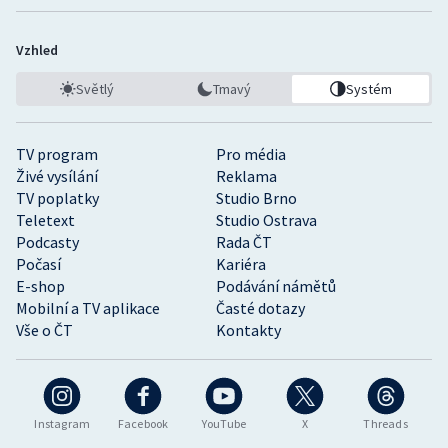
Vzhled
Světlý
Tmavý
Systém
TV program
Pro média
Živé vysílání
Reklama
TV poplatky
Studio Brno
Teletext
Studio Ostrava
Podcasty
Rada ČT
Počasí
Kariéra
E-shop
Podávání námětů
Mobilní a TV aplikace
Časté dotazy
Vše o ČT
Kontakty
Instagram
Facebook
YouTube
X
Threads