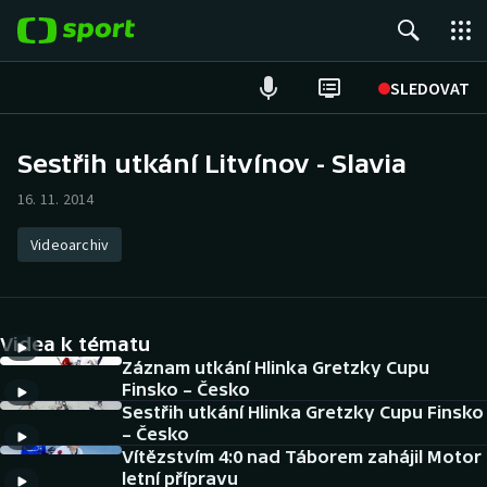
POPULÁRNÍ
SLEDOVAT
Fotbal
Sestřih utkání Litvínov - Slavia
Hokej
16. 11. 2014
Tenis
Videoarchiv
Atletika
Videa k tématu
Cyklistika
Záznam utkání Hlinka Gretzky Cupu
Finsko – Česko
DALŠÍ SPORTY
Sestřih utkání Hlinka Gretzky Cupu Finsko
– Česko
Americký fotbal
NEPŘEHLÉDNĚTE
Vítězstvím 4:0 nad Táborem zahájil Motor
letní přípravu