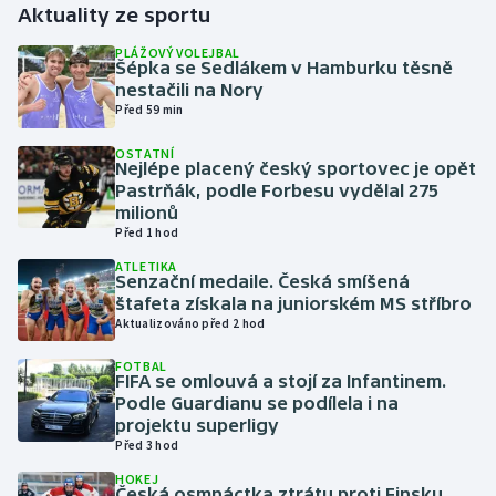
Aktuality ze sportu
Gymnastika
PLÁŽOVÝ VOLEJBAL
Šépka se Sedlákem v Hamburku těsně
nestačili na Nory
Házená
Před 59 min
OSTATNÍ
Jezdectví
Nejlépe placený český sportovec je opět
Pastrňák, podle Forbesu vydělal 275
Judo
milionů
Před 1 hod
Krasobruslení
ATLETIKA
Senzační medaile. Česká smíšená
štafeta získala na juniorském MS stříbro
Lezení
Aktualizováno před 2 hod
FOTBAL
Lyže a snowboard
FIFA se omlouvá a stojí za Infantinem.
Podle Guardianu se podílela i na
Moderní pětiboj
projektu superligy
Před 3 hod
Motorsport
HOKEJ
Česká osmnáctka ztrátu proti Finsku