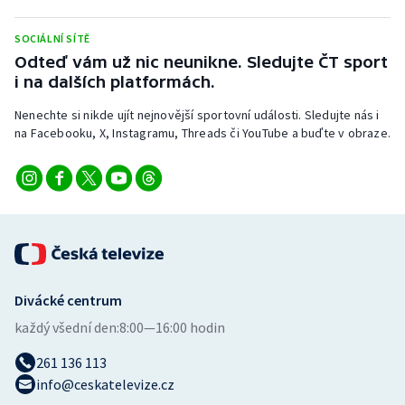
Stolní tenis
SOCIÁLNÍ SÍTĚ
Triatlon
Odteď vám už nic neunikne. Sledujte ČT sport
i na dalších platformách.
Veslování
Nenechte si nikde ujít nejnovější sportovní události. Sledujte nás i
na Facebooku, X, Instagramu, Threads či YouTube a buďte v obraze.
Vodní slalom
Volejbal
Ostatní
Divácké centrum
každý všední den:
8:00—16:00 hodin
261 136 113
info@ceskatelevize.cz