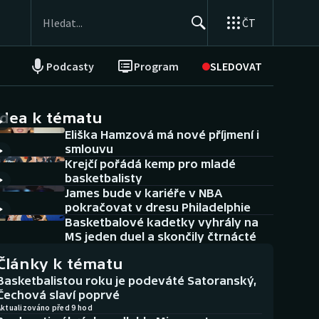
ČT
Podcasty
Program
SLEDOVAT
NEPŘEHLÉDNĚTE
Soutěže
idea k tématu
Eliška Hamzová má nové příjmení i
Historické návraty
smlouvu
Krejčí pořádá kemp pro mladé
Aplikace ČT sport
basketbalisty
James bude v kariéře v NBA
AZ kvíz
pokračovat v dresu Philadelphie
Basketbalové kadetky vyhrály na
MS jeden duel a skončily čtrnácté
Články k tématu
Basketbalistou roku je podeváté Satoranský,
Čechová slaví poprvé
Aktualizováno před 9 hod