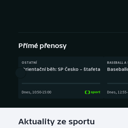
Curling
Dostihy
Florbal
Futsal
Přímé přenosy
Golf
OSTATNÍ
BASEBALL A
Orientační běh: SP Česko – štafeta
Baseball
Gymnastika
Dnes
,
10:50
-
15:00
Dnes
,
12:55
-
Aktuality ze sportu