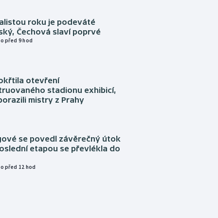
alistou roku je podeváté
ský, Čechová slaví poprvé
o před 9 hod
okřtila otevření
truovaného stadionu exhibicí,
orazili mistry z Prahy
ngové se povedl závěrečný útok
oslední etapou se převlékla do
o před 12 hod