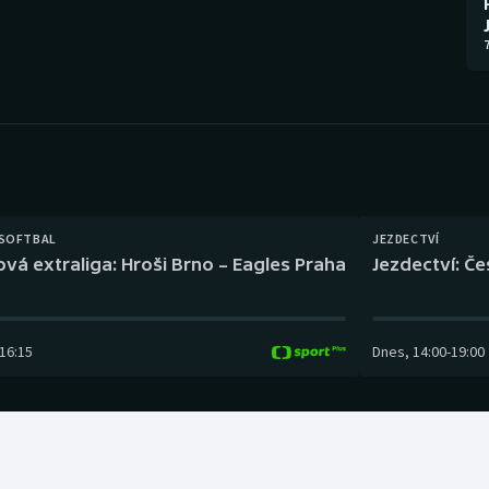
Moderní pětiboj
Triatlon
7
Motorsport
Veslování
Olympijské hry
Vodní slalom
Parasport
Volejbal
Plavání
Ostatní
 SOFTBAL
JEZDECTVÍ
ová extraliga: Hroši Brno – Eagles Praha
Jezdectví: Č
Plážový volejbal
16:15
Dnes
,
14:00
-
19:00