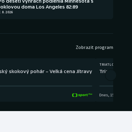
Po deseti výhrách podlehla Minnesota s
Joklovou doma Los Angeles 82:89
. 8. 2026
Zobrazit program
TRIATLON
eský skokový pohár – Velká cena Jítravy
Triatlon: XTE
Dnes
,
15:00
-
16:10