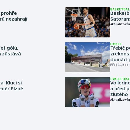
BASKETBAL
í prohře
Basketb
rů nezahrají
Satoran
Aktualizován
HOKEJ
set gólů,
Třebíč p
ín zůstává
zrekons
domácí p
Před 11 hod
CYKLISTIKA
. Kluci si
Volleri
renér Plzně
a před p
žlutého
Aktualizován