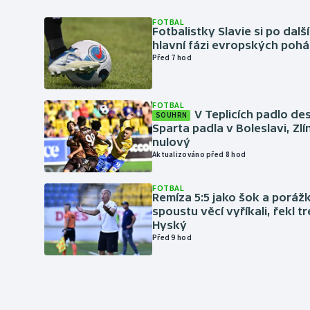
FOTBAL
Fotbalistky Slavie si po dalš
hlavní fázi evropských pohá
Před 7 hod
FOTBAL
V Teplicích padlo de
SOUHRN
Sparta padla v Boleslavi, Zl
nulový
Aktualizováno před 8 hod
FOTBAL
Remíza 5:5 jako šok a porážka
spoustu věcí vyříkali, řekl t
Hyský
Před 9 hod