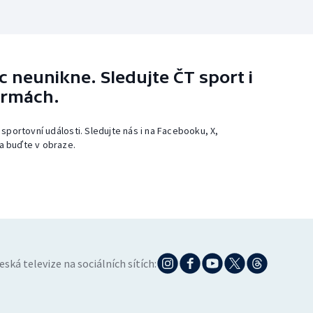
 neunikne. Sledujte ČT sport i
ormách.
 sportovní události. Sledujte nás i na Facebooku, X,
a buďte v obraze.
eská televize na sociálních sítích: