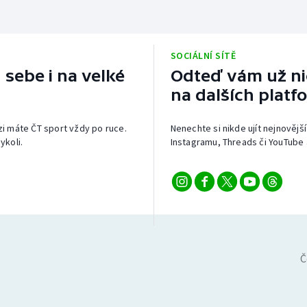
SOCIÁLNÍ SÍTĚ
 sebe i na velké
Odteď vám už nic
na dalších platf
izi máte ČT sport vždy po ruce.
Nenechte si nikde ujít nejnovější
ykoli.
Instagramu, Threads či YouTube 
Č