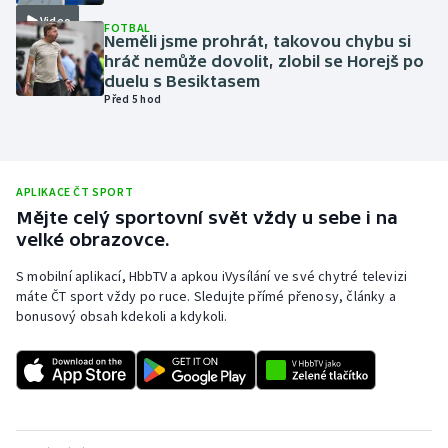
Video
Olympijské hry
FOTBAL
Neměli jsme prohrát, takovou chybu si
hráč nemůže dovolit, zlobil se Horejš po
Parasport
duelu s Besiktasem
Před 5 hod
Plavání
Plážový volejbal
APLIKACE ČT SPORT
Mějte celý sportovní svět vždy u sebe i na
Ragby
velké obrazovce.
Rychlobruslení
S mobilní aplikací, HbbTV a apkou iVysílání ve své chytré televizi
máte ČT sport vždy po ruce. Sledujte přímé přenosy, články a
bonusový obsah kdekoli a kdykoli.
Rychlostní kanoistika
Short track
Sportovní střelba