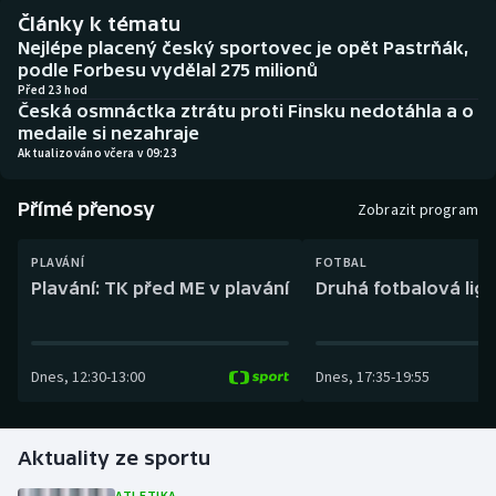
Baseball a softbal
Soutěže
Články k tématu
Nejlépe placený český sportovec je opět Pastrňák,
Basketbal
Historické návraty
podle Forbesu vydělal 275 milionů
Před 23 hod
Česká osmnáctka ztrátu proti Finsku nedotáhla a o
Biatlon
Aplikace ČT sport
medaile si nezahraje
Aktualizováno včera v 09:23
Boby a skeleton
AZ kvíz
Přímé přenosy
Zobrazit program
Box
PLAVÁNÍ
FOTBAL
Curling
Plavání: TK před ME v plavání
Druhá fotbalová liga
Dostihy
Dnes
,
12:30
-
13:00
Dnes
,
17:35
-
19:55
Florbal
Futsal
Aktuality ze sportu
Golf
ATLETIKA