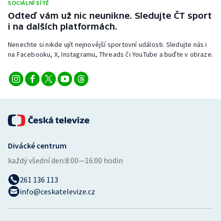
SOCIÁLNÍ SÍTĚ
Stolní tenis
Odteď vám už nic neunikne. Sledujte ČT sport
i na dalších platformách.
Triatlon
Nenechte si nikde ujít nejnovější sportovní události. Sledujte nás i
Veslování
na Facebooku, X, Instagramu, Threads či YouTube a buďte v obraze.
Vodní slalom
Volejbal
Ostatní
Divácké centrum
každý všední den:
8:00—16:00 hodin
261 136 113
info@ceskatelevize.cz