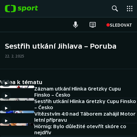
POPULÁRNÍ
SLEDOVAT
Fotbal
Sestřih utkání Jihlava – Poruba
Hokej
22. 2. 2025
Tenis
Videa k tématu
Atletika
Záznam utkání Hlinka Gretzky Cupu
Finsko – Česko
Cyklistika
Sestřih utkání Hlinka Gretzky Cupu Finsko
– Česko
DALŠÍ SPORTY
Vítězstvím 4:0 nad Táborem zahájil Motor
letní přípravu
Americký fotbal
Hörnig: Bylo důležité otevřít skóre co
NEPŘEHLÉDNĚTE
nejdřív