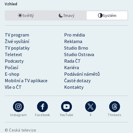
Vzhled
Světlý
Tmavý
Systém
TV program
Pro média
Živé vysílání
Reklama
TV poplatky
Studio Brno
Teletext
Studio Ostrava
Podcasty
Rada ČT
Počasí
Kariéra
E-shop
Podávání námětů
Mobilní a TV aplikace
Časté dotazy
Vše o ČT
Kontakty
Instagram
Facebook
YouTube
X
Threads
© Česká televize