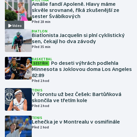
Amálie fandí Apoleně. Hlavy máme
skvěle srovnané, říká zkušenější ze
Gymnastika
sester Švábíkových
Před 28 min
Video
Házená
BIATLON
Biatlonista Jacquelin si plní cyklistický
sen, čekají ho dva závody
Jezdectví
Před 35 min
Judo
BASKETBAL
Po deseti výhrách podlehla
SESTŘIH
Minnesota s Joklovou doma Los Angeles
Krasobruslení
82:89
Před 2 hod
Lezení
TENIS
V Torontu už bez Češek: Bartůňková
skončila ve třetím kole
Lyže a snowboard
Před 2 hod
Moderní pětiboj
TENIS
Lehečka je v Montrealu v osmifinále
Před 2 hod
Motorsport