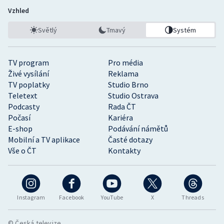
Vzhled
Světlý
Tmavý
Systém
TV program
Pro média
Živé vysílání
Reklama
TV poplatky
Studio Brno
Teletext
Studio Ostrava
Podcasty
Rada ČT
Počasí
Kariéra
E-shop
Podávání námětů
Mobilní a TV aplikace
Časté dotazy
Vše o ČT
Kontakty
Instagram
Facebook
YouTube
X
Threads
© Česká televize