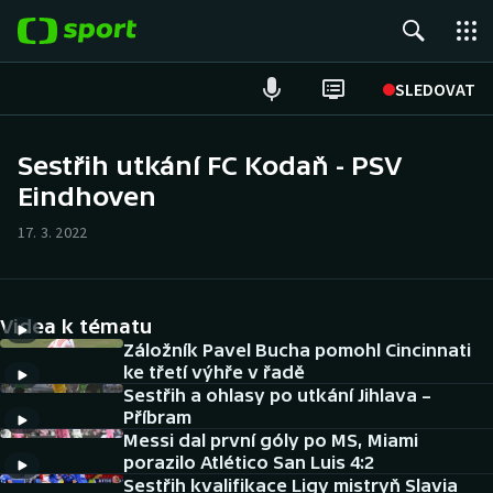
POPULÁRNÍ
SLEDOVAT
Fotbal
Sestřih utkání FC Kodaň - PSV
Eindhoven
Hokej
17. 3. 2022
Tenis
Atletika
Videa k tématu
Cyklistika
Záložník Pavel Bucha pomohl Cincinnati
ke třetí výhře v řadě
Sestřih a ohlasy po utkání Jihlava –
DALŠÍ SPORTY
Příbram
Messi dal první góly po MS, Miami
Americký fotbal
NEPŘEHLÉDNĚTE
porazilo Atlético San Luis 4:2
Sestřih kvalifikace Ligy mistryň Slavia