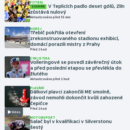
FOTBAL
V Teplicích padlo deset gólů, Zlín
SOUHRN
zůstává nulový
Gymnastika
Aktualizováno před 55 min
Házená
HOKEJ
Třebíč pokřtila otevření
zrekonstruovaného stadionu exhibicí,
Jezdectví
domácí porazili mistry z Prahy
Před 1 hod
Judo
CYKLISTIKA
Volleringové se povedl závěrečný útok
a před poslední etapou se převlékla do
Krasobruslení
žlutého
Aktualizováno před 2 hod
Lezení
PLAVÁNÍ
Dálkoví plavci zakončili ME smolně,
Lyže a snowboard
závod nemohli dokončit kvůli zahozené
čepičce
Před 2 hod
Moderní pětiboj
Video
MOTORSPORT
Salač byl v kvalifikaci v Silverstonu
Motorsport
šestý