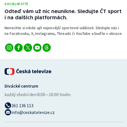
Stolní tenis
SOCIÁLNÍ SÍTĚ
Odteď vám už nic neunikne. Sledujte ČT sport
i na dalších platformách.
Triatlon
Nenechte si nikde ujít nejnovější sportovní události. Sledujte nás i
Veslování
na Facebooku, X, Instagramu, Threads či YouTube a buďte v obraze.
Vodní slalom
Volejbal
Ostatní
Divácké centrum
každý všední den:
8:00—16:00 hodin
261 136 113
info@ceskatelevize.cz