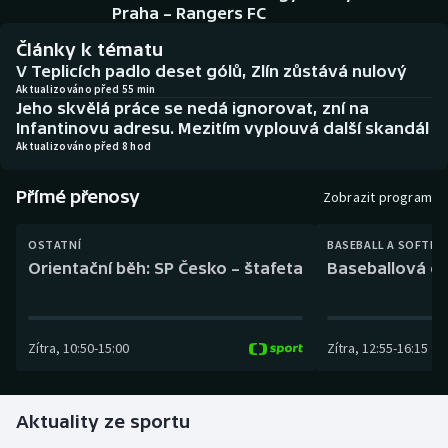
Baseball a softbal
Soutěže
Praha – Rangers FC
Články k tématu
Basketbal
Historické návraty
V Teplicích padlo deset gólů, Zlín zůstává nulový
Aktualizováno před 55 min
Jeho skvělá práce se nedá ignorovat, zní na
Biatlon
Aplikace ČT sport
Infantinovu adresu. Mezitím vyplouvá další skandál
Aktualizováno před 8 hod
Boby a skeleton
AZ kvíz
Přímé přenosy
Zobrazit program
Box
OSTATNÍ
BASEBALL A SOFTBA
Curling
Orientační běh: SP Česko – štafeta
Baseballová ex
Dostihy
Zítra
,
10:50
-
15:00
Zítra
,
12:55
-
16:15
Florbal
Futsal
Aktuality ze sportu
Golf