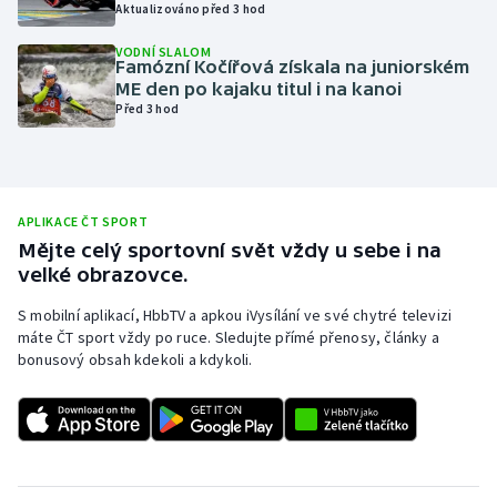
Aktualizováno před 3 hod
Olympijské hry
VODNÍ SLALOM
Famózní Kočířová získala na juniorském
Parasport
ME den po kajaku titul i na kanoi
Před 3 hod
Plavání
Plážový volejbal
APLIKACE ČT SPORT
Ragby
Mějte celý sportovní svět vždy u sebe i na
velké obrazovce.
Rychlobruslení
S mobilní aplikací, HbbTV a apkou iVysílání ve své chytré televizi
máte ČT sport vždy po ruce. Sledujte přímé přenosy, články a
Rychlostní kanoistika
bonusový obsah kdekoli a kdykoli.
Short track
Sportovní střelba