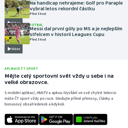
Na handicap nehrajeme: Golf pro Paraple
Olympijské hry
vybral letos rekordní částku
Před 3 hod
Parasport
Video
FOTBAL
Messi dal první góly po MS a je nejlepším
střelcem v historii Leagues Cupu
Plavání
Před 3 hod
Video
Plážový volejbal
Ragby
APLIKACE ČT SPORT
Mějte celý sportovní svět vždy u sebe i na
Rychlobruslení
velké obrazovce.
Rychlostní kanoistika
S mobilní aplikací, HbbTV a apkou iVysílání ve své chytré televizi
máte ČT sport vždy po ruce. Sledujte přímé přenosy, články a
bonusový obsah kdekoli a kdykoli.
Short track
Sportovní střelba