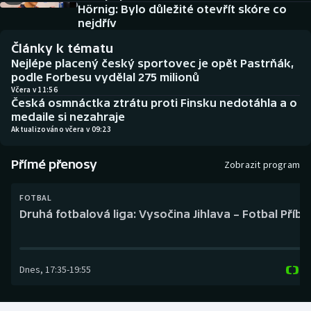
Baseball a softbal
Soutěže
Hörnig: Bylo důležité otevřít skóre co
nejdřív
Basketbal
Historické návraty
Články k tématu
Nejlépe placený český sportovec je opět Pastrňák,
Biatlon
Aplikace ČT sport
podle Forbesu vydělal 275 milionů
Včera v 11:56
Česká osmnáctka ztrátu proti Finsku nedotáhla a o
Boby a skeleton
AZ kvíz
medaile si nezahraje
Aktualizováno včera v 09:23
Box
Přímé přenosy
Zobrazit program
Curling
FOTBAL
Dostihy
Druhá fotbalová liga: Vysočina Jihlava – Fotbal Příb
Florbal
Dnes
,
17:35
-
19:55
Futsal
Golf