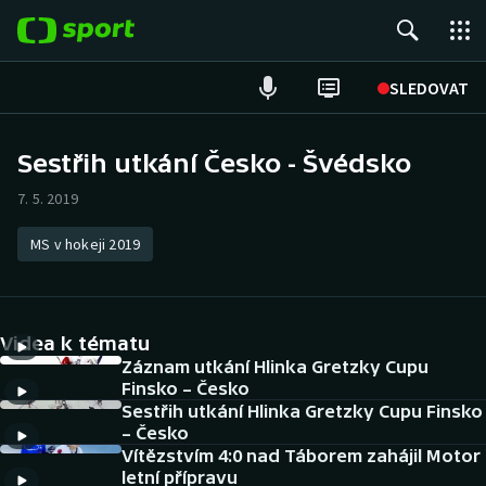
POPULÁRNÍ
SLEDOVAT
Fotbal
Sestřih utkání Česko - Švédsko
Hokej
7. 5. 2019
Tenis
MS v hokeji 2019
Atletika
Videa k tématu
Cyklistika
Záznam utkání Hlinka Gretzky Cupu
Finsko – Česko
DALŠÍ SPORTY
Sestřih utkání Hlinka Gretzky Cupu Finsko
– Česko
Americký fotbal
NEPŘEHLÉDNĚTE
Vítězstvím 4:0 nad Táborem zahájil Motor
letní přípravu