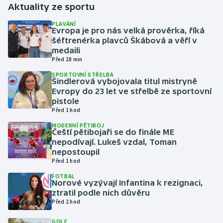
Aktuality ze sportu
Gymnastika
PLAVÁNÍ
Evropa je pro nás velká prověrka, říká
šéftrenérka plavců Škábová a věří v
Házená
medaili
Před 28 min
Jezdectví
SPORTOVNÍ STŘELBA
Šindlerová vybojovala titul mistryně
Evropy do 23 let ve střelbě ze sportovní
Judo
pistole
Před 1 hod
Krasobruslení
MODERNÍ PĚTIBOJ
Čeští pětibojaři se do finále ME
Lezení
nepodívají. Lukeš vzdal, Toman
nepostoupil
Před 1 hod
Lyže a snowboard
FOTBAL
Norové vyzývají Infantina k rezignaci,
Moderní pětiboj
ztratil podle nich důvěru
Před 2 hod
Motorsport
GOLF