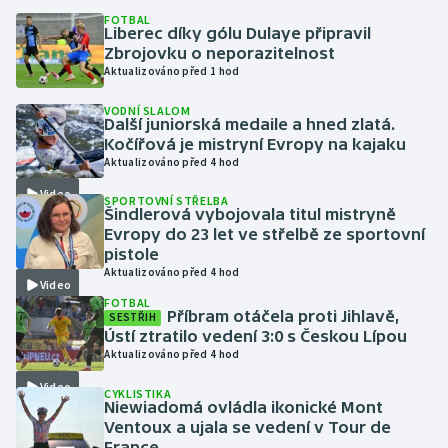
FOTBAL
Liberec díky gólu Dulaye připravil
Gymnastika
Zbrojovku o neporazitelnost
Aktualizováno před 1 hod
Házená
VODNÍ SLALOM
Další juniorská medaile a hned zlatá.
Jezdectví
Kočířová je mistryní Evropy na kajaku
Aktualizováno před 4 hod
Judo
Video
SPORTOVNÍ STŘELBA
Šindlerová vybojovala titul mistryně
Evropy do 23 let ve střelbě ze sportovní
Krasobruslení
pistole
Aktualizováno před 4 hod
Lezení
Video
FOTBAL
Příbram otáčela proti Jihlavě,
SESTŘIH
Lyže a snowboard
Ústí ztratilo vedení 3:0 s Českou Lípou
Aktualizováno před 4 hod
Moderní pětiboj
Video
CYKLISTIKA
Niewiadomá ovládla ikonické Mont
Ventoux a ujala se vedení v Tour de
Motorsport
France