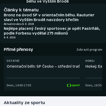
běhu ve Vyšším Brodě
Baseball a softbal
Soutěže
Články k tématu
Basketbal
Historické návraty
Bronz na úvod SP v orientačním běhu. Rauturier
slaví ve Vyšším Brodě navzdory křečím
Aktualizováno 6. 8. 2026
Biatlon
Aplikace ČT sport
Nejlépe placený český sportovec je opět Pastrňák,
podle Forbesu vydělal 275 milionů
Boby a skeleton
AZ kvíz
6. 8. 2026
Box
Přímé přenosy
Zobrazit program
Curling
OSTATNÍ
HOKEJ
Orientační běh: SP Česko – střední trať
Hokej: Exh
Dostihy
Florbal
Dnes
,
14:00
-
17:50
Dnes
,
16:55
-
19
Futsal
Aktuality ze sportu
Golf