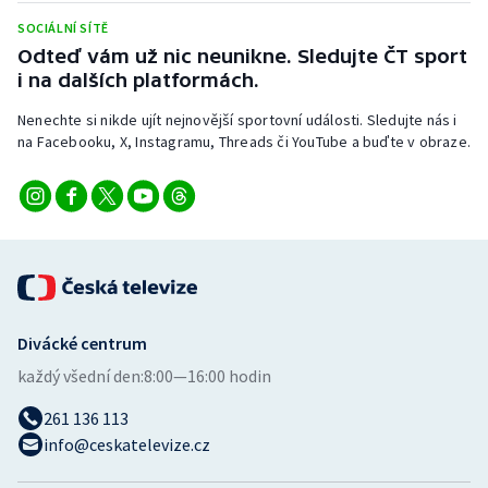
Stolní tenis
SOCIÁLNÍ SÍTĚ
Odteď vám už nic neunikne. Sledujte ČT sport
Triatlon
i na dalších platformách.
Veslování
Nenechte si nikde ujít nejnovější sportovní události. Sledujte nás i
na Facebooku, X, Instagramu, Threads či YouTube a buďte v obraze.
Vodní slalom
Volejbal
Ostatní
Divácké centrum
každý všední den:
8:00—16:00 hodin
261 136 113
info@ceskatelevize.cz