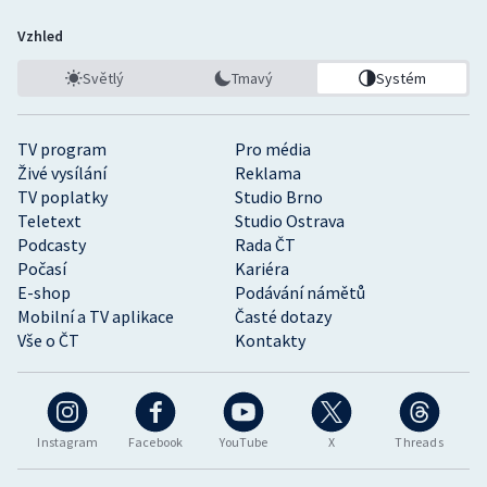
Vzhled
Světlý
Tmavý
Systém
TV program
Pro média
Živé vysílání
Reklama
TV poplatky
Studio Brno
Teletext
Studio Ostrava
Podcasty
Rada ČT
Počasí
Kariéra
E-shop
Podávání námětů
Mobilní a TV aplikace
Časté dotazy
Vše o ČT
Kontakty
Instagram
Facebook
YouTube
X
Threads