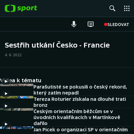
POPULÁRNÍ
SLEDOVAT
Fotbal
Sestřih utkání Česko - Francie
Hokej
4. 6. 2022
Tenis
Videa k tématu
Atletika
Parašutisté se pokusili o český rekord,
který zatím nepadl
Cyklistika
Tereza Roturier získala na dlouhé trati
bronz
DALŠÍ SPORTY
Českým orientačním běžcům se v
úvodních kvalifikacích v Martínkově
dařilo
Americký fotbal
NEPŘEHLÉDNĚTE
Jan Picek o organizaci SP v orientačním