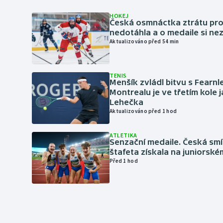
HOKEJ
Česká osmnáctka ztrátu pro
nedotáhla a o medaile si ne
Aktualizováno před 54 min
TENIS
Menšík zvládl bitvu s Fearnl
Montrealu je ve třetím kole 
Lehečka
Aktualizováno před 1 hod
ATLETIKA
Senzační medaile. Česká sm
štafeta získala na juniorské
Před 1 hod