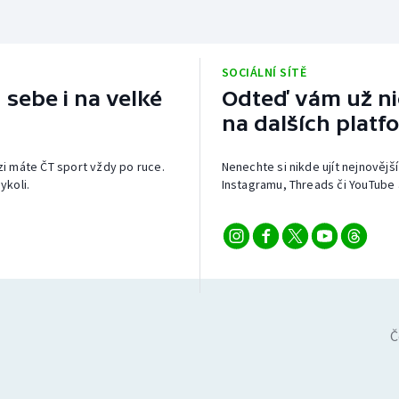
SOCIÁLNÍ SÍTĚ
 sebe i na velké
Odteď vám už nic
na dalších platf
izi máte ČT sport vždy po ruce.
Nenechte si nikde ujít nejnovější
ykoli.
Instagramu, Threads či YouTube 
Č