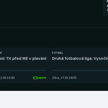
Moderní pětiboj
Triatlon
2
Motorsport
Veslování
Olympijské hry
Vodní slalom
Parasport
Volejbal
Plavání
Ostatní
NÍ
FOTBAL
ní: TK před ME v plavání
Druhá fotbalová liga: Vysočin
Plážový volejbal
12:30
-
13:00
Zítra
,
17:35
-
19:55