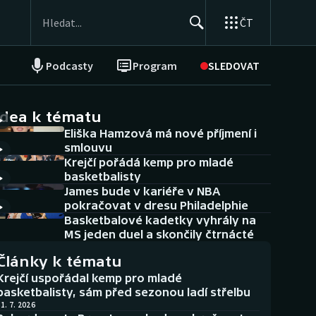
ČT
Podcasty
Program
SLEDOVAT
NEPŘEHLÉDNĚTE
Soutěže
idea k tématu
Eliška Hamzová má nové příjmení i
Historické návraty
smlouvu
Krejčí pořádá kemp pro mladé
Aplikace ČT sport
basketbalisty
James bude v kariéře v NBA
AZ kvíz
pokračovat v dresu Philadelphie
Basketbalové kadetky vyhrály na
MS jeden duel a skončily čtrnácté
Články k tématu
Krejčí uspořádal kemp pro mladé
basketbalisty, sám před sezonou ladí střelbu
1. 7. 2026