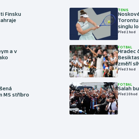
TENIS
ti Finsku
Noskové 
zahraje
Torontu 
singlu lo
Před 2 hod
FOTBAL
eym a v
Hradec č
jako
Besiktas
změří sí
Před 3 hod
FOTBAL
íšená
Salah b
m MS stříbro
Před 10 hod