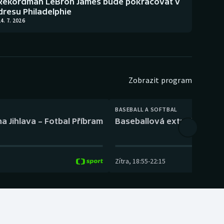
Rekordman LeBron James bude pokračovat v
dresu Philadelphie
4. 7. 2026
Zobrazit program
BASEBALL A SOFTBAL
a Jihlava – Fotbal Příbram
Baseballová extraliga: Tře
Zítra
,
18:55
-
22:15