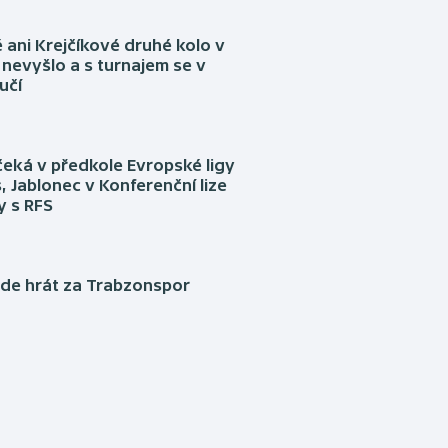
ani Krejčíkové druhé kolo v
nevyšlo a s turnajem se v
učí
eká v předkole Evropské ligy
, Jablonec v Konferenční lize
ly s RFS
ude hrát za Trabzonspor