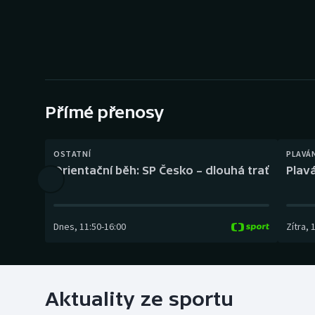
Curling
Dostihy
Florbal
Futsal
Přímé přenosy
Golf
OSTATNÍ
PLAVÁ
Orientační běh: SP Česko – dlouhá trať
Plavá
Gymnastika
Dnes
,
11:50
-
16:00
Zítra
,
Aktuality ze sportu