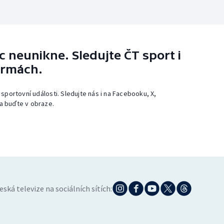
 neunikne. Sledujte ČT sport i
ormách.
 sportovní události. Sledujte nás i na Facebooku, X,
a buďte v obraze.
eská televize na sociálních sítích: