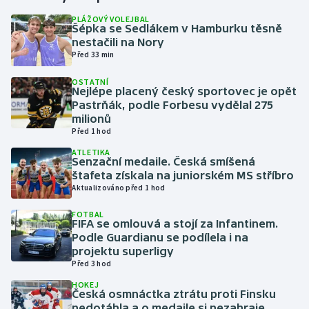
PLÁŽOVÝ VOLEJBAL
Šépka se Sedlákem v Hamburku těsně
Gymnastika
nestačili na Nory
Před 33 min
Házená
OSTATNÍ
Nejlépe placený český sportovec je opět
Jezdectví
Pastrňák, podle Forbesu vydělal 275
milionů
Judo
Před 1 hod
ATLETIKA
Senzační medaile. Česká smíšená
Krasobruslení
štafeta získala na juniorském MS stříbro
Aktualizováno před 1 hod
Lezení
FOTBAL
FIFA se omlouvá a stojí za Infantinem.
Lyže a snowboard
Podle Guardianu se podílela i na
projektu superligy
Moderní pětiboj
Před 3 hod
HOKEJ
Česká osmnáctka ztrátu proti Finsku
Motorsport
nedotáhla a o medaile si nezahraje