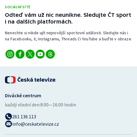
Stolní tenis
SOCIÁLNÍ SÍTĚ
Odteď vám už nic neunikne. Sledujte ČT sport
Triatlon
i na dalších platformách.
Nenechte si nikde ujít nejnovější sportovní události. Sledujte nás i
Veslování
na Facebooku, X, Instagramu, Threads či YouTube a buďte v obraze.
Vodní slalom
Volejbal
Ostatní
Divácké centrum
každý všední den:
8:00—16:00 hodin
261 136 113
info@ceskatelevize.cz