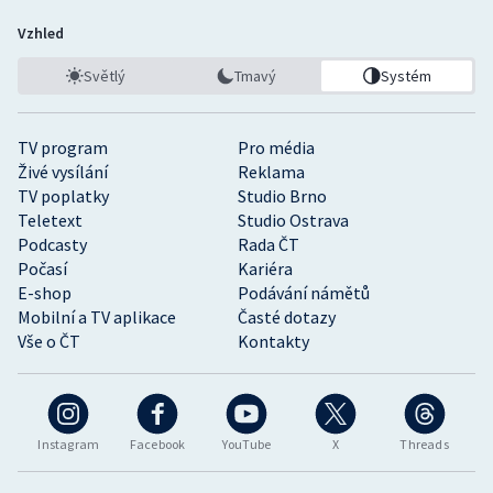
Vzhled
Světlý
Tmavý
Systém
TV program
Pro média
Živé vysílání
Reklama
TV poplatky
Studio Brno
Teletext
Studio Ostrava
Podcasty
Rada ČT
Počasí
Kariéra
E-shop
Podávání námětů
Mobilní a TV aplikace
Časté dotazy
Vše o ČT
Kontakty
Instagram
Facebook
YouTube
X
Threads