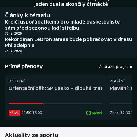
Baseball a softbal
Soutěže
jeden duel a skončily čtrnácté
Články k tématu
Basketbal
Historické návraty
Krejčí uspořádal kemp pro mladé basketbalisty,
sám před sezonou ladí střelbu
Biatlon
Aplikace ČT sport
31. 7. 2026
Rekordman LeBron James bude pokračovat v dresu
Philadelphie
Boby a skeleton
AZ kvíz
24. 7. 2026
Box
Přímé přenosy
Zobrazit program
Curling
OSTATNÍ
PLAVÁNÍ
Orientační běh: SP Česko – dlouhá trať
Plavání: TK
Dostihy
Florbal
11:50
-
16:00
Zítra
,
12:30
-
13:
ŽIVĚ
Futsal
Aktuality ze sportu
Golf