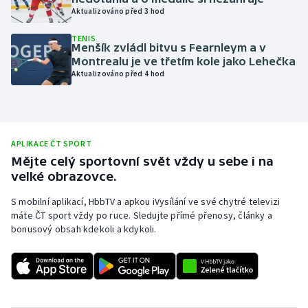
Aktualizováno před 3 hod
Olympijské hry
TENIS
Menšík zvládl bitvu s Fearnleym a v
Parasport
Montrealu je ve třetím kole jako Lehečka
Aktualizováno před 4 hod
Plavání
Plážový volejbal
APLIKACE ČT SPORT
Ragby
Mějte celý sportovní svět vždy u sebe i na
velké obrazovce.
Rychlobruslení
S mobilní aplikací, HbbTV a apkou iVysílání ve své chytré televizi
máte ČT sport vždy po ruce. Sledujte přímé přenosy, články a
Rychlostní kanoistika
bonusový obsah kdekoli a kdykoli.
Short track
Sportovní střelba