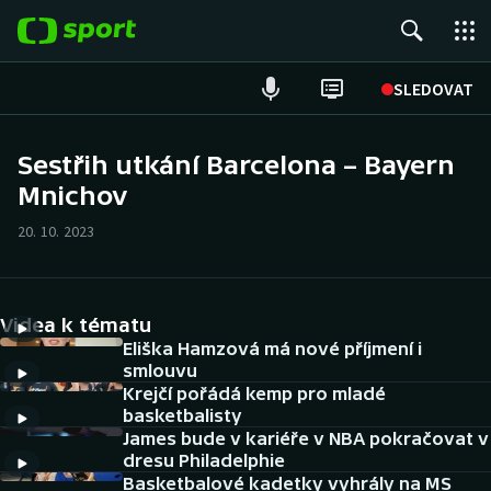
POPULÁRNÍ
SLEDOVAT
Fotbal
Sestřih utkání Barcelona – Bayern
Mnichov
Hokej
20. 10. 2023
Tenis
Atletika
Videa k tématu
Cyklistika
Eliška Hamzová má nové příjmení i
smlouvu
Krejčí pořádá kemp pro mladé
DALŠÍ SPORTY
basketbalisty
James bude v kariéře v NBA pokračovat v
Americký fotbal
NEPŘEHLÉDNĚTE
dresu Philadelphie
Basketbalové kadetky vyhrály na MS